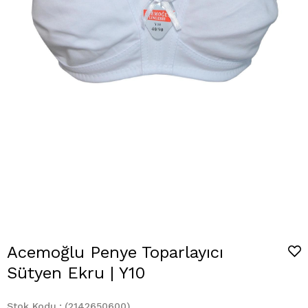
Acemoğlu Penye Toparlayıcı
Sütyen Ekru | Y10
Stok Kodu
(2142650600)