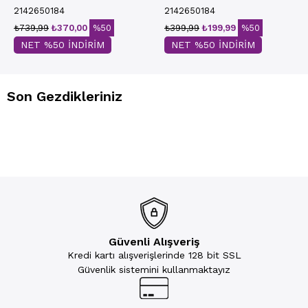
2142650184
2142650184
₺739,99
₺370,00
%50
₺399,99
₺199,99
%50
NET %50 İNDİRİM
NET %50 İNDİRİM
Son Gezdikleriniz
Güvenli Alışveriş
Kredi kartı alışverişlerinde 128 bit SSL
Güvenlik sistemini kullanmaktayız