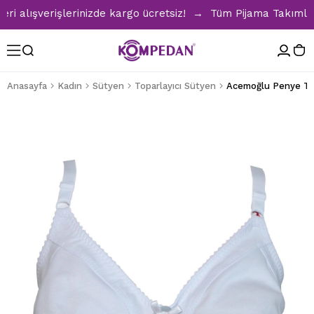
alışverişlerinizde kargo ücretsiz! → Tüm Pijama Takımlarınd
Anasayfa
Kadın
Sütyen
Toparlayıcı Sütyen
Acemoğlu Penye Top