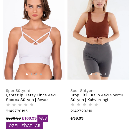
Spor Sütyeni
Spor Sütyeni
Çapraz İp Detaylı İnce Askı
Crop Fitilli Kalın Askı Sporcu
Sporcu Sütyen | Beyaz
Sütyen | Kahverengi
★
★
★
★
★
★
★
★
★
★
2142720195
2142720310
₺399,99
₺169,99
%58
₺99,99
ÖZEL FİYATLAR