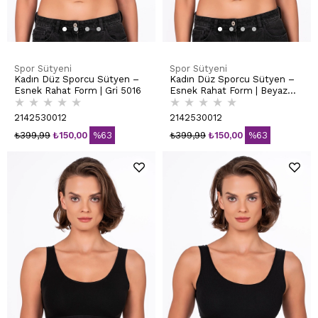
Spor Sütyeni
Spor Sütyeni
Kadın Düz Sporcu Sütyen –
Kadın Düz Sporcu Sütyen –
Esnek Rahat Form | Gri 5016
Esnek Rahat Form | Beyaz
★
★
★
★
★
★
★
★
★
★
5016
2142530012
2142530012
₺399,99
₺150,00
%63
₺399,99
₺150,00
%63