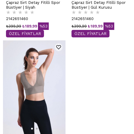
Çapraz Sırt Detay Fitilli Spor
Çapraz Sırt Detay Fitilli Spor
Büstiyer | Siyah
Büstiyer | Gül Kurusu
★
★
★
★
★
★
★
★
★
★
2142651460
2142651460
₺399,99
₺189,99
%53
₺399,99
₺189,99
%53
ÖZEL FİYATLAR
ÖZEL FİYATLAR