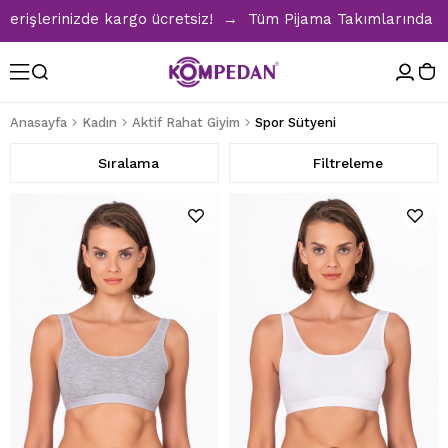
nizde kargo ücretsiz! → Tüm Pijama Takımlarında %30 İndirim
Anasayfa
Kadın
Aktif Rahat Giyim
Spor Sütyeni
Sıralama
Filtreleme