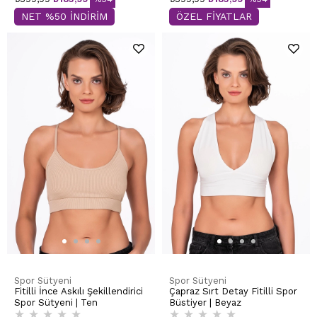
NET %50 İNDİRİM
ÖZEL FİYATLAR
Spor Sütyeni
Spor Sütyeni
Fitilli İnce Askılı Şekillendirici
Çapraz Sırt Detay Fitilli Spor
Spor Sütyeni | Ten
Büstiyer | Beyaz
★
★
★
★
★
★
★
★
★
★