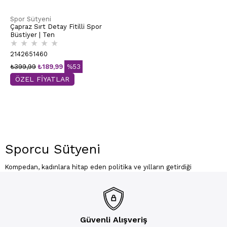
Spor Sütyeni
Çapraz Sırt Detay Fitilli Spor
Büstiyer | Ten
★
★
★
★
★
2142651460
₺399,99
₺189,99
%53
ÖZEL FİYATLAR
Sporcu Sütyeni
Kompedan, kadınlara hitap eden politika ve yılların getirdiği
tecrübeyi ev giyim alanında yansıtırken başarısını sporcu sütyeni
modelleri ile de devam ettirir. Ürünlerinde rahatlığı temel alarak
spor esnasında hareketlerinizi özgürleştirir. Destekli, büstiyer, fitilli
tasarımları ile her tarza hitap eden modeller, büyük beden
seçeneklerine de sahiptir. Tasarımları inceleyerek tarzınıza sportif
eklemeler yapabilir, görüntünüz ile trendleri yakalarken
Güvenli Alışveriş
rahatlığınızdan taviz vermeyebilirsiniz.