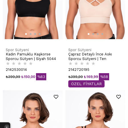
Spor Sütyeni
Spor Sütyeni
Kadın Pamuklu Kaşkorse
Çapraz Detaylı İnce Askı
Sporcu Sütyen | Siyah 5044
Sporcu Sütyeni | Ten
★
★
★
★
★
★
★
★
★
★
2142530014
2142720195
₺399,99
₺150,00
%63
₺399,99
₺169,99
%58
ÖZEL FİYATLAR
›