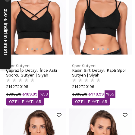
250 ₺ İndirim Fırsatı
Spor Sütyeni
Spor Sütyeni
Çapraz İp Detaylı İnce Askı
Kadın Sırt Detaylı Kaplı Spor
Sporcu Sütyen | Siyah
Sütyen | Siyah
★
★
★
★
★
★
★
★
★
★
2142720195
2142720196
₺399,99
₺169,99
%58
₺399,99
₺179,99
%55
ÖZEL FİYATLAR
ÖZEL FİYATLAR