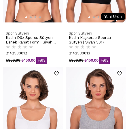
Yeni Ürün
Spor Sütyeni
Spor Sütyeni
Kadın Düz Sporcu Sütyen –
Kadın Kaşkorse Sporcu
Esnek Rahat Form | Siyah
Sütyen | Siyah 5017
★
★
★
★
★
★
★
★
★
★
5016
2142530012
2142530013
₺399,99
₺150,00
%63
₺399,99
₺150,00
%63