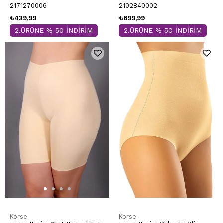
2171270006
2102840002
₺439,99
₺699,99
2.ÜRÜNE % 50 İNDİRİM
2.ÜRÜNE % 50 İNDİRİM
Korse
Korse