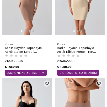
Korse
Korse
Kadın Boydan Toparlayıcı
Kadın Boydan Toparlayıcı
Askılı Elbise Korse |
Askılı Elbise Korse | Ten
★
★
★
★
★
★
★
★
★
★
Cappuccino 9220-A
9220-A
2103620030
2103620030
₺1.059,99
₺1.059,99
2.ÜRÜNE % 50 İNDİRİM
2.ÜRÜNE % 50 İNDİRİM