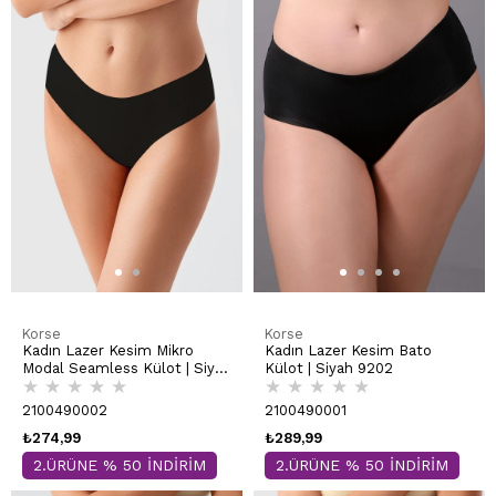
Korse
Korse
Kadın Lazer Kesim Mikro
Kadın Lazer Kesim Bato
Modal Seamless Külot | Siyah
Külot | Siyah 9202
★
★
★
★
★
★
★
★
★
★
9203
2100490002
2100490001
₺274,99
₺289,99
2.ÜRÜNE % 50 İNDİRİM
2.ÜRÜNE % 50 İNDİRİM