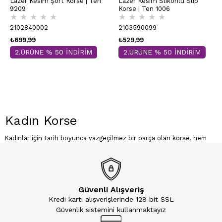
Lazer Kesim Şort Korse | Ten
Lazer Kesim Slikonlu Slip
9209
Korse | Ten 1006
★
★
★
★
★
★
★
★
★
★
2102840002
2103590099
₺699,99
₺529,99
2.ÜRÜNE % 50 İNDİRİM
2.ÜRÜNE % 50 İNDİRİM
Kadın Korse
Kadınlar için tarih boyunca vazgeçilmez bir parça olan korse, hem
tarihi hem de modern çağdaki gardıroplarda kendine sağlam bir yer
edinmiştir. Korse nedir diye merak edenler için özetlemek gerekirse;
kadın korse modelleri sadece beden hatlarını vurgulamakla kalmaz,
aynı zamanda kadınlara kendilerini güçlü ve özgüvenli hissettiren bir
simge haline gelir.
Güvenli Alışveriş
Vücudu kusursuzca saran kadın korse tasarımları, belin ince
görünmesini sağlayarak tarihsel güzellik standartlarını yansıtır.
Kredi kartı alışverişlerinde 128 bit SSL
Ancak günümüzde, modern kadınlar için üretilen tasarımlar, sadece
Güvenlik sistemini kullanmaktayız
estetik değil, aynı zamanda konfor ve destek sunan şık iç giyim
parçalarıdır.