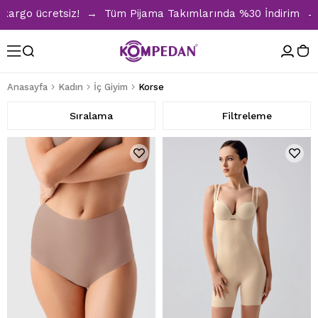
z! → Tüm Pijama Takımlarında %30 İndirim → 1500 TL ve üzer
Anasayfa
Kadın
İç Giyim
Korse
Sıralama
Filtreleme