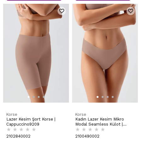
Korse
Korse
Lazer Kesim Şort Korse |
Kadın Lazer Kesim Mikro
Cappuccino9209
Modal Seamless Külot |
★
★
★
★
★
★
★
★
★
★
Cappuccino 9203
2102840002
2100490002