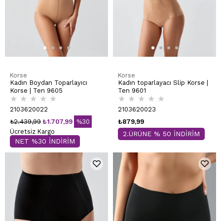
Korse
Korse
Kadın Boydan Toparlayıcı
Kadın toparlayacı Slip Korse |
Korse | Ten 9605
Ten 9601
★
★
★
★
★
★
★
★
★
★
2103620022
2103620023
₺2.439,99
₺1.707,99
%30
₺879,99
Ücretsiz Kargo
2.ÜRÜNE % 50 İNDİRİM
NET %30 İNDİRİM