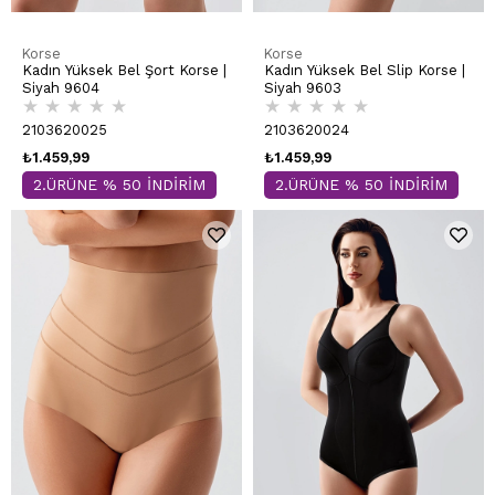
Korse
Korse
Kadın Yüksek Bel Şort Korse |
Kadın Yüksek Bel Slip Korse |
Siyah 9604
Siyah 9603
★
★
★
★
★
★
★
★
★
★
2103620025
2103620024
₺1.459,99
₺1.459,99
2.ÜRÜNE % 50 İNDİRİM
2.ÜRÜNE % 50 İNDİRİM