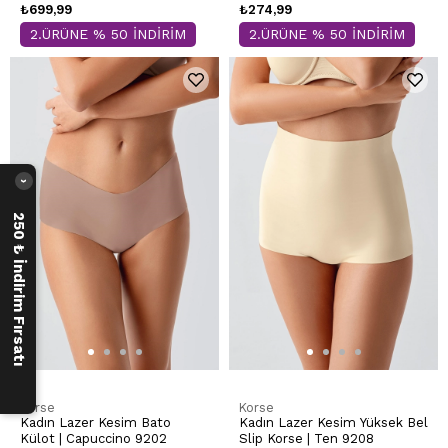
₺699,99
₺274,99
2.ÜRÜNE % 50 İNDİRİM
2.ÜRÜNE % 50 İNDİRİM
›
250 ₺ İndirim Fırsatı
Korse
Korse
Kadın Lazer Kesim Bato
Kadın Lazer Kesim Yüksek Bel
Külot | Capuccino 9202
Slip Korse | Ten 9208