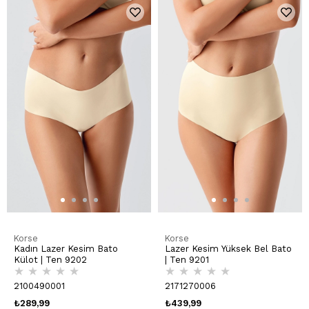
Korse
Korse
Kadın Lazer Kesim Bato
Lazer Kesim Yüksek Bel Bato
Külot | Ten 9202
| Ten 9201
★
★
★
★
★
★
★
★
★
★
2100490001
2171270006
₺289,99
₺439,99