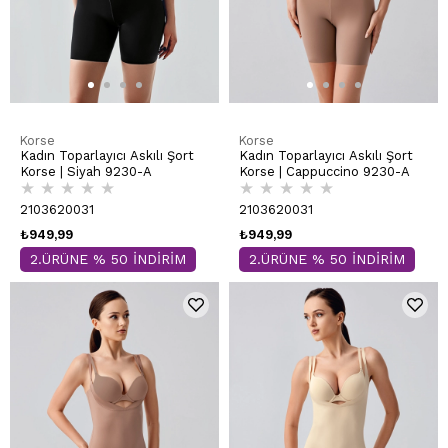
Korse
Korse
Kadın Toparlayıcı Askılı Şort
Kadın Toparlayıcı Askılı Şort
Korse | Siyah 9230-A
Korse | Cappuccino 9230-A
★
★
★
★
★
★
★
★
★
★
2103620031
2103620031
₺949,99
₺949,99
2.ÜRÜNE % 50 İNDİRİM
2.ÜRÜNE % 50 İNDİRİM