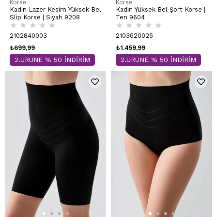
Korse
Korse
Kadın Lazer Kesim Yüksek Bel
Kadın Yüksek Bel Şort Korse |
Slip Korse | Siyah 9208
Ten 9604
★
★
★
★
★
★
★
★
★
★
2102840003
2103620025
₺699,99
₺1.459,99
2.ÜRÜNE % 50 İNDİRİM
2.ÜRÜNE % 50 İNDİRİM