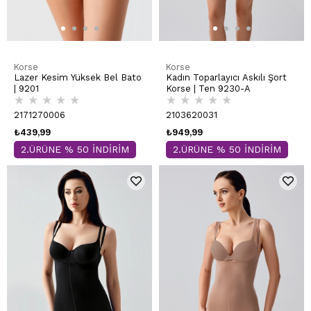
Korse
Korse
Lazer Kesim Yüksek Bel Bato
Kadın Toparlayıcı Askılı Şort
| 9201
Korse | Ten 9230-A
★
★
★
★
★
★
★
★
★
★
2171270006
2103620031
₺439,99
₺949,99
2.ÜRÜNE % 50 İNDİRİM
2.ÜRÜNE % 50 İNDİRİM