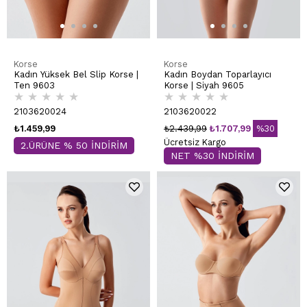
Korse
Korse
Kadın Yüksek Bel Slip Korse |
Kadın Boydan Toparlayıcı
Ten 9603
Korse | Siyah 9605
★
★
★
★
★
★
★
★
★
★
2103620024
2103620022
₺1.459,99
₺2.439,99
₺1.707,99
%30
Ücretsiz Kargo
2.ÜRÜNE % 50 İNDİRİM
NET %30 İNDİRİM