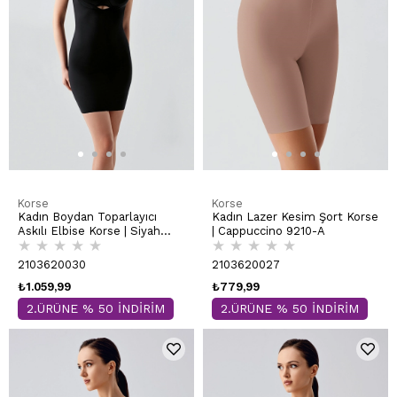
Korse
Korse
Kadın Boydan Toparlayıcı
Kadın Lazer Kesim Şort Korse
Askılı Elbise Korse | Siyah
| Cappuccino 9210-A
★
★
★
★
★
★
★
★
★
★
9220-A
2103620030
2103620027
₺1.059,99
₺779,99
2.ÜRÜNE % 50 İNDİRİM
2.ÜRÜNE % 50 İNDİRİM