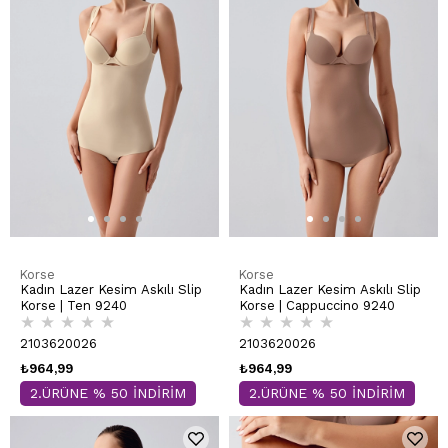
Korse
Korse
Kadın Lazer Kesim Askılı Slip
Kadın Lazer Kesim Askılı Slip
Korse | Ten 9240
Korse | Cappuccino 9240
★
★
★
★
★
★
★
★
★
★
2103620026
2103620026
₺964,99
₺964,99
2.ÜRÜNE % 50 İNDİRİM
2.ÜRÜNE % 50 İNDİRİM