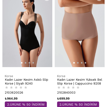
Korse
Korse
Kadın Lazer Kesim Askılı Slip
Kadın Lazer Kesim Yüksek Bel
Korse | Siyah 9240
Slip Korse | Cappuccino 9208
★
★
★
★
★
★
★
★
★
★
2103620026
2102840003
₺964,99
₺699,99
2.ÜRÜNE % 50 İNDİRİM
2.ÜRÜNE % 50 İNDİRİM