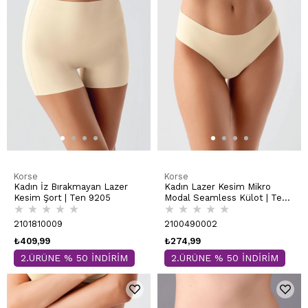
Korse
Korse
Kadın İz Bırakmayan Lazer
Kadın Lazer Kesim Mikro
Kesim Şort | Ten 9205
Modal Seamless Külot | Ten
★
★
★
★
★
★
★
★
★
★
9203
2101810009
2100490002
₺409,99
₺274,99
2.ÜRÜNE % 50 İNDİRİM
2.ÜRÜNE % 50 İNDİRİM