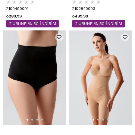
★
★
★
★
★
★
★
★
★
★
2100490001
2102840003
₺289,99
₺499,99
2.ÜRÜNE % 50 İNDİRİM
2.ÜRÜNE % 50 İNDİRİM