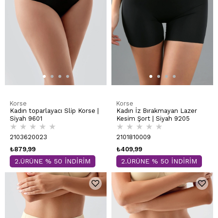
Korse
Korse
Kadın toparlayacı Slip Korse |
Kadın İz Bırakmayan Lazer
Siyah 9601
Kesim Şort | Siyah 9205
★
★
★
★
★
★
★
★
★
★
2103620023
2101810009
₺879,99
₺409,99
2.ÜRÜNE % 50 İNDİRİM
2.ÜRÜNE % 50 İNDİRİM