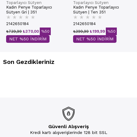
Toparlayıcı Sütyen
Toparlayıcı Sütyen
Kadın Penye Toparlayıcı
Kadın Penye Toparlayıcı
Sütyen Gri | 351
Sütyen | Ten 351
★
★
★
★
★
★
★
★
★
★
2142650184
2142650184
₺739,99
₺370,00
%50
₺399,99
₺199,99
%50
NET %50 İNDİRİM
NET %50 İNDİRİM
Son Gezdikleriniz
Güvenli Alışveriş
Kredi kartı alışverişlerinde 128 bit SSL