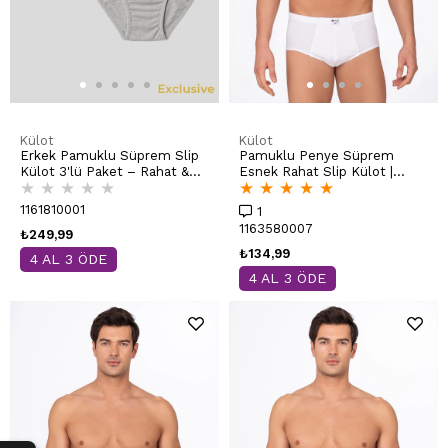
Külot
Külot
Erkek Pamuklu Süprem Slip
Pamuklu Penye Süprem
Külot 3'lü Paket – Rahat &
Esnek Rahat Slip Külot |
★
★
★
★
★
★
★
★
★
★
Dayanıklı | Gri Melanj K0037
Beyaz K0037
1161810001
1
1163580007
₺249,99
₺134,99
4 AL 3 ÖDE
4 AL 3 ÖDE