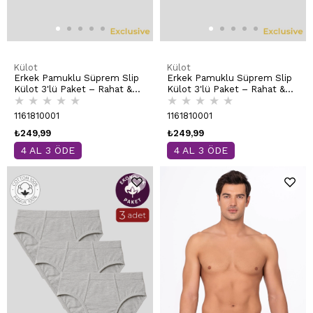
Külot
Külot
Erkek Pamuklu Süprem Slip
Erkek Pamuklu Süprem Slip
Külot 3'lü Paket – Rahat &
Külot 3'lü Paket – Rahat &
★
★
★
★
★
★
★
★
★
★
Dayanıklı | Beyaz K0037
Dayanıklı | Siyah K0037
1161810001
1161810001
₺249,99
₺249,99
4 AL 3 ÖDE
4 AL 3 ÖDE