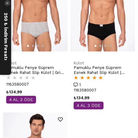
›
250 ₺ İndirim Fırsatı
Külot
Külot
Pamuklu Penye Süprem
Pamuklu Penye Süprem
Esnek Rahat Slip Külot | Gri
Esnek Rahat Slip Külot |
★
★
★
★
★
★
★
★
★
★
Melanj K0037
Siyah K0037
1163580007
1
1163580007
₺134,99
₺134,99
4 AL 3 ÖDE
4 AL 3 ÖDE