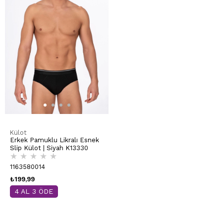
Külot
Erkek Pamuklu Likralı Esnek
Slip Külot | Siyah K13330
★
★
★
★
★
1163580014
₺199,99
4 AL 3 ÖDE