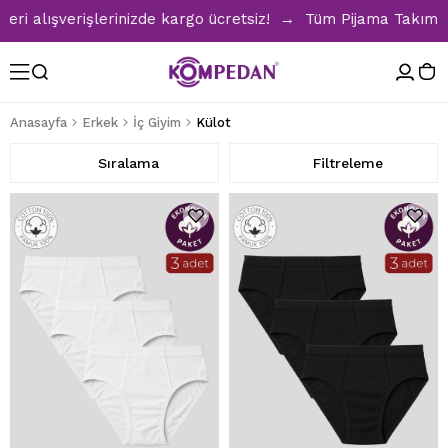
alışverişlerinizde kargo ücretsiz! → Tüm Pijama Takımlarınd
Anasayfa
Erkek
İç Giyim
Külot
Sıralama
Filtreleme