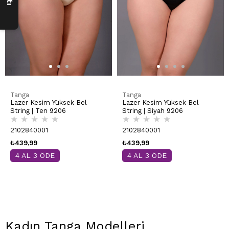
Tanga
Tanga
Lazer Kesim Yüksek Bel
Lazer Kesim Yüksek Bel
String | Ten 9206
String | Siyah 9206
★
★
★
★
★
★
★
★
★
★
2102840001
2102840001
₺439,99
₺439,99
4 AL 3 ÖDE
4 AL 3 ÖDE
Kadın Tanga Modelleri