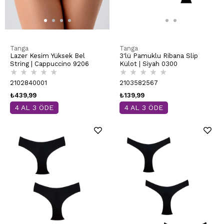
Tanga
Tanga
Lazer Kesim Yüksek Bel
3'lü Pamuklu Ribana Slip
String | Cappuccino 9206
Külot | Siyah 0300
★
★
★
★
★
★
★
★
★
★
2102840001
2103582567
₺439,99
₺139,99
4 AL 3 ÖDE
4 AL 3 ÖDE