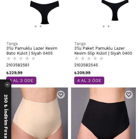
Tanga
Tanga
3'lü Pamuklu Lazer Kesim
3'lü Paket Pamuklu Lazer
Bato Külot | Siyah 0405
Kesim Slip Külot | Siyah 0400
★
★
★
★
★
★
★
★
★
★
2103582561
2103582545
₺229,99
₺209,99
4 AL 3 ÖDE
4 AL 3 ÖDE
›
250 ₺ İndirim Fırsatı