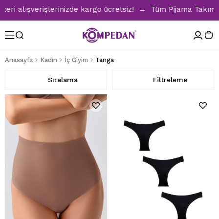
 alışverişlerinizde kargo ücretsiz! → Tüm Pijama Takımların
Anasayfa
Kadın
İç Giyim
Tanga
Sıralama
Filtreleme