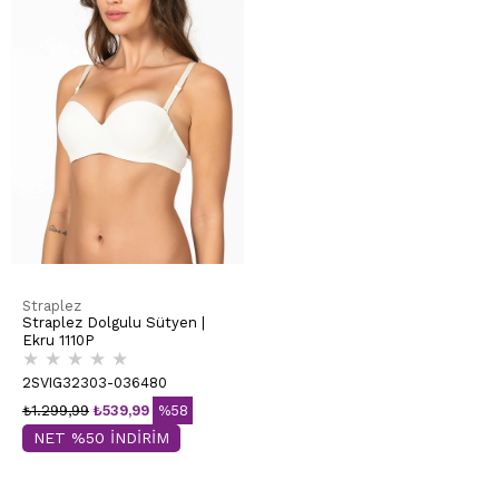
Straplez
Straplez Dolgulu Sütyen |
Ekru 1110P
★
★
★
★
★
2SVIG32303-036480
₺1.299,99
₺539,99
%58
NET %50 İNDİRİM