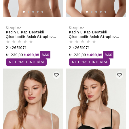
Straplez
Straplez
Kadın B Kap Destekli
Kadın B Kap Destekli
Çıkarılabilir Askılı Straplez
Çıkarılabilir Askılı Straplez
★
★
★
★
★
★
★
★
★
★
Basic Sütyen | Kahve 7055
Basic Sütyen | Cappuccino
7055
2142651071
2142651071
₺1.239,99
₺499,99
%60
₺1.239,99
₺499,99
%60
NET %50 İNDİRİM
NET %50 İNDİRİM