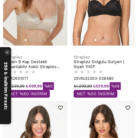
›
Straplez
Straplez
Kadın B Kap Destekli
Straplez Dolgulu Sütyen |
250 ₺ İndirim Fırsatı
Çıkarılabilir Askılı Straplez
Siyah 1110P
★
★
★
★
★
★
★
★
★
★
Basic Sütyen | Ten 7055
2142651071
2SVIG32303-036480
₺1.239,99
₺499,99
%60
₺1.299,99
₺539,99
%58
NET %50 İNDİRİM
NET %50 İNDİRİM