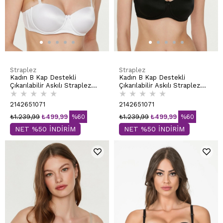
Straplez
Straplez
Kadın B Kap Destekli
Kadın B Kap Destekli
Çıkarılabilir Askılı Straplez
Çıkarılabilir Askılı Straplez
★
★
★
★
★
★
★
★
★
★
Basic Sütyen | Beyaz 7055
Basic Sütyen | Siyah 7055
2142651071
2142651071
₺1.239,99
₺499,99
%60
₺1.239,99
₺499,99
%60
NET %50 İNDİRİM
NET %50 İNDİRİM