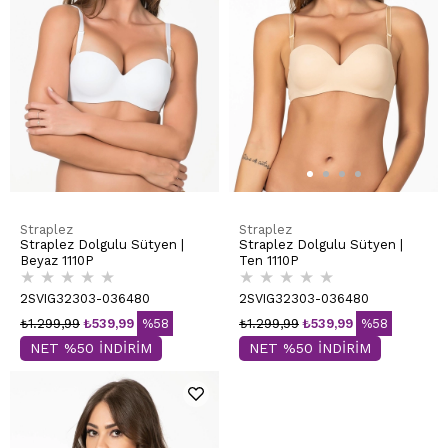
Straplez
Straplez
Straplez Dolgulu Sütyen |
Straplez Dolgulu Sütyen |
Beyaz 1110P
Ten 1110P
★
★
★
★
★
★
★
★
★
★
2SVIG32303-036480
2SVIG32303-036480
₺1.299,99
₺539,99
%58
₺1.299,99
₺539,99
%58
NET %50 İNDİRİM
NET %50 İNDİRİM