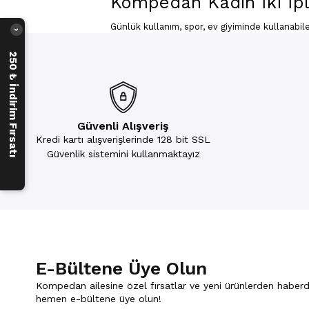
Kompedan Kadın İki İpl
Günlük kullanım, spor, ev giyiminde kullanabil
›
kendinizi harika hissedeceksiniz. Bel ve paçaları 
250 ₺ İndirim Fırsatı
Güvenli Alışveriş
Kredi kartı alışverişlerinde 128 bit SSL
Güvenlik sistemini kullanmaktayız
E-Bültene Üye Olun
Kompedan ailesine özel fırsatlar ve yeni ürünlerden haberd
hemen e-bültene üye olun!