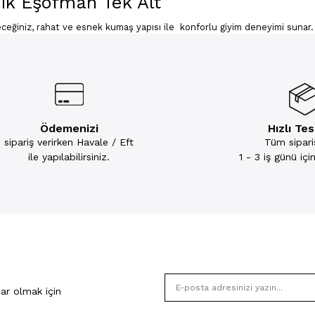
ik Eşofman Tek Alt
eceğiniz, rahat ve esnek kumaş yapısı ile konforlu giyim deneyimi sunar.
lastiklidir. Yerli üretimdir.
Ödemenizi
Hızlı Te
sipariş verirken Havale / Eft
Tüm sipariş
ile yapılabilirsiniz.
1 - 3 iş günü iç
ar olmak için