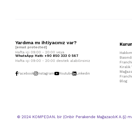
Yardıma mı ihtiyacınız var?
Kuru
[email protected]
Hafta içi 09:00 - 20:00 veya
Hakkım
WhatsApp Hattı +90 850 333 0 567
Basınd
Hafta içi 09:00 - 20:00 destek alabilirsiniz
Franch
Kiralık
Mağaza
Facebook
Instagram
Youtube
Linkedin
Franch
Blog
© 2024 KOMPEDAN. bir (Onbir Perakende MağazacılıK A.Ş) mar