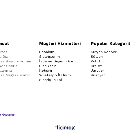
msal
Müşteri Hizmetleri
Popüler Kategoril
ızda
Hesabım
Sütyen Rehberi
a Biz
Siparişlerim
Sütyen
ise Başvuru Formu
İade ve Değişim Formu
Külot
 Yer Önerisi
Bize Yazın
Bralet
larımız
İletişim
Jartiyer
ise Mağazalarımız
Whatsapp İletişim
Büstiyer
Sipariş Takibi
kasıdır.