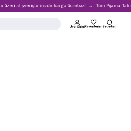
eri alışverişlerinizde kargo ücretsiz! → Tüm Pijama Takımla
Favorilerim
Sepetim
Üye Girişi