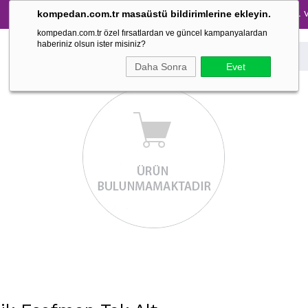
Tüm Pijama Takımlarında %30 İndirim → 1500 TL ve üz
kompedan.com.tr masaüstü bildirimlerine ekleyin.
kompedan.com.tr özel fırsatlardan ve güncel kampanyalardan
haberiniz olsun ister misiniz?
Daha Sonra
Evet