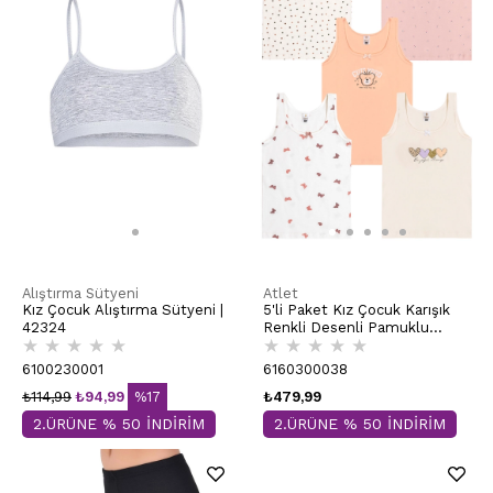
Alıştırma Sütyeni
Atlet
Kız Çocuk Alıştırma Sütyeni |
5'li Paket Kız Çocuk Karışık
42324
Renkli Desenli Pamuklu
★
★
★
★
★
★
★
★
★
★
Yumuşak Kalın Askılı Atlet |
41600
6100230001
6160300038
₺114,99
₺94,99
%17
₺479,99
2.ÜRÜNE % 50 İNDİRİM
2.ÜRÜNE % 50 İNDİRİM