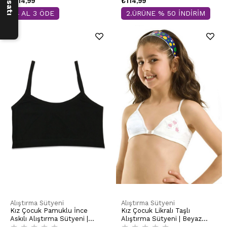
₺114,99
₺114,99
4 AL 3 ÖDE
2.ÜRÜNE % 50 İNDİRİM
Alıştırma Sütyeni
Alıştırma Sütyeni
Kız Çocuk Pamuklu İnce
Kız Çocuk Likralı Taşlı
Askılı Alıştırma Sütyeni |
Alıştırma Sütyeni | Beyaz
★
★
★
★
★
★
★
★
★
★
Siyah K42324
K0872