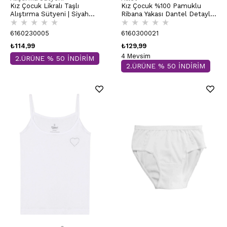
Kız Çocuk Likralı Taşlı
Kız Çocuk %100 Pamuklu
Alıştırma Sütyeni | Siyah
Ribana Yakası Dantel Detaylı
★
★
★
★
★
★
★
★
★
★
K0872
İnce Askılı Örme Atlet |
Beyaz K1610
6160230005
6160300021
₺114,99
₺129,99
4 Mevsim
2.ÜRÜNE % 50 İNDİRİM
2.ÜRÜNE % 50 İNDİRİM