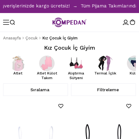
işlerinizde kargo ücretsiz! → Tüm Pijama Takımlarında %30 İ
Anasayfa
Çocuk
Kız Çocuk İç Giyim
Kız Çocuk İç Giyim
Atlet
Atlet Külot
Alıştırma
Termal İçlik
Külo
Takım
Sütyeni
Sıralama
Filtreleme