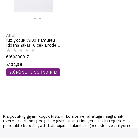
Atlet
Kız Çocuk %100 Pamuklu
Ribana Yakası Çiçek Brode
★
★
★
★
★
Kalın Askılı Atlet | Beyaz
K0800
6160300017
₺134,99
2.ÜRÜNE % 50 İNDİRİM
Kız çocuk iç giyim, küçük kızların konfor ve rahatlığını sağlamak
üzere tasarlanmış çeşitli iç giyim ürünlerini içerir. Bu kategoride
genellikle külotlar, atletler, pijama takımları, gecelikler ve sütyenler
yer alır. Külotlar, esnek bel detayları ve yumuşak kumaşlarıyla
günlük kullanım için idealdir. Atletler, geniş askıları ve yumuşak