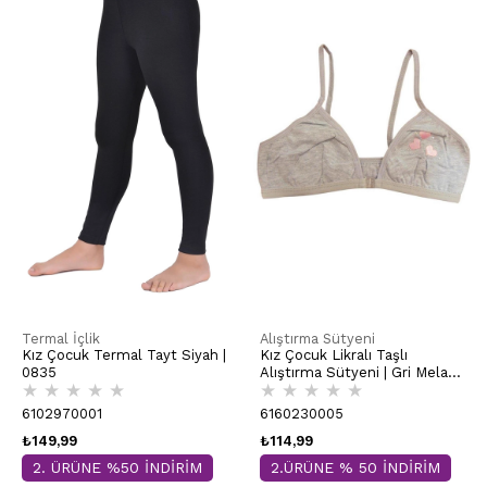
Termal İçlik
Alıştırma Sütyeni
Kız Çocuk Termal Tayt Siyah |
Kız Çocuk Likralı Taşlı
0835
Alıştırma Sütyeni | Gri Melanj
★
★
★
★
★
★
★
★
★
★
K0872
6102970001
6160230005
₺149,99
₺114,99
2. ÜRÜNE %50 İNDİRİM
2.ÜRÜNE % 50 İNDİRİM