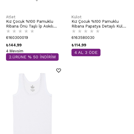
Atlet
Külot
Kız Çocuk %100 Pamuklu
Kız Çocuk %100 Pamuklu
Ribana Önü Taşlı İp Askılı
Ribana Papatya Detaylı Külot
★
★
★
★
★
★
★
★
★
★
Atlet | Beyaz K0817
| Beyaz K0825
6160300019
6163580030
₺144,99
₺114,99
4 Mevsim
4 AL 3 ÖDE
2.ÜRÜNE % 50 İNDİRİM