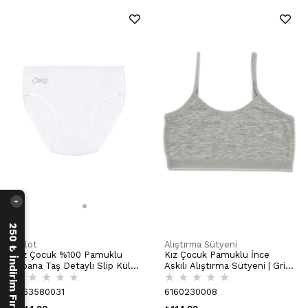
›
250 ₺ İndirim Fırsatı
Külot
Alıştırma Sütyeni
Kız Çocuk %100 Pamuklu
Kız Çocuk Pamuklu İnce
Ribana Taş Detaylı Slip Külot
Askılı Alıştırma Sütyeni | Gri
★
★
★
★
★
★
★
★
★
★
| Beyaz K0840
Melanj K42324
6163580031
6160230008