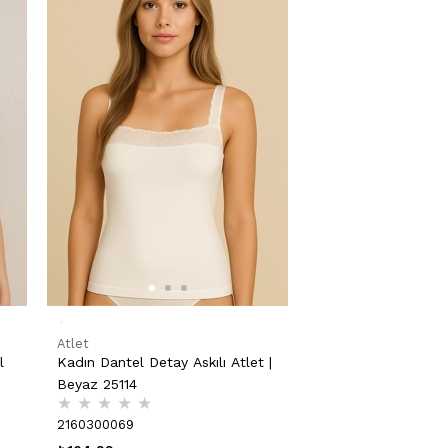
Atlet
l
Kadın Dantel Detay Askılı Atlet |
Beyaz 25114
★
★
★
★
★
2160300069