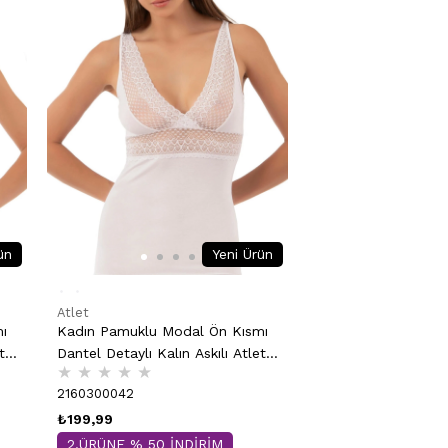
ün
Yeni Ürün
Atlet
ı
Kadın Pamuklu Modal Ön Kısmı
t |
Dantel Detaylı Kalın Askılı Atlet |
★
★
★
★
★
Beyaz 25591
2160300042
₺199,99
2.ÜRÜNE % 50 İNDİRİM