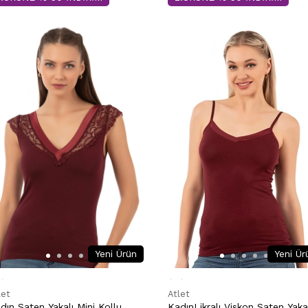
Yeni Ür
Yeni Ürün
Atlet
let
KadınLikralı Viskon Saten Yaka
dın Saten Yakalı Mini Kollu