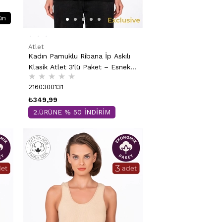
ün
Atlet
Kadın Pamuklu Ribana İp Askılı
Klasik Atlet 3'lü Paket – Esnek &
★
★
★
★
★
Rahat | Siyah K0107
2160300131
₺349,99
2.ÜRÜNE % 50 İNDİRİM