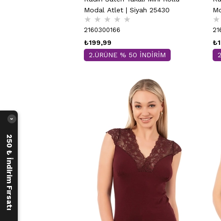
Modal Atlet | Siyah 25430
Mo
★
★
★
★
★
★
2160300166
21
₺199,99
₺1
2.ÜRÜNE % 50 İNDİRİM
›
250 ₺ İndirim Fırsatı