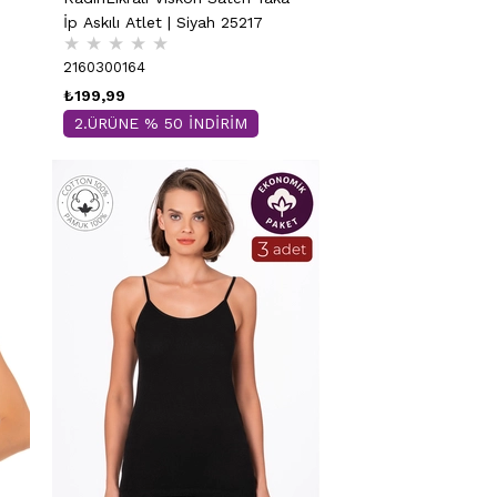
İp Askılı Atlet | Siyah 25217
★
★
★
★
★
2160300164
₺199,99
2.ÜRÜNE % 50 İNDİRİM