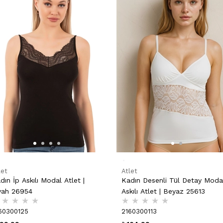
let
Atlet
dın İp Askılı Modal Atlet |
Kadın Desenli Tül Detay Moda
yah 26954
Askılı Atlet | Beyaz 25613
★
★
★
★
★
★
★
★
★
60300125
2160300113