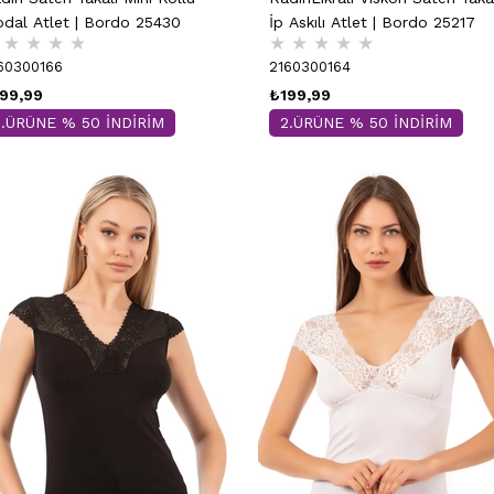
İp Askılı Atlet | Bordo 25217
dal Atlet | Bordo 25430
★
★
★
★
★
★
★
★
★
2160300164
60300166
₺199,99
99,99
2.ÜRÜNE % 50 İNDİRİM
2.ÜRÜNE % 50 İNDİRİM