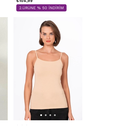
₺104,99
2.ÜRÜNE % 50 İNDİRİM