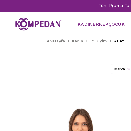
Tüm Pijama Takımlarında %3
KADIN
ERKEK
ÇOCUK
Anasayfa
Kadın
İç Giyim
Atlet
Marka