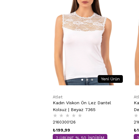
Yeni Ürün
Atlet
At
Kadın Viskon Ön Lez Dantel
Ka
Kolsuz | Beyaz 7365
De
★
★
★
★
★
★
26
2160300126
21
₺199,99
₺1
2.ÜRÜNE % 50 İNDİRİM