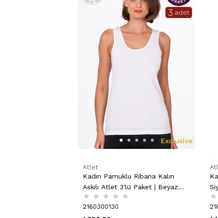
Atlet
At
Kadın Pamuklu Ribana Kalın
Ka
Askılı Atlet 3'lü Paket | Beyaz
Si
★
★
★
★
★
★
K0111
2160300130
21