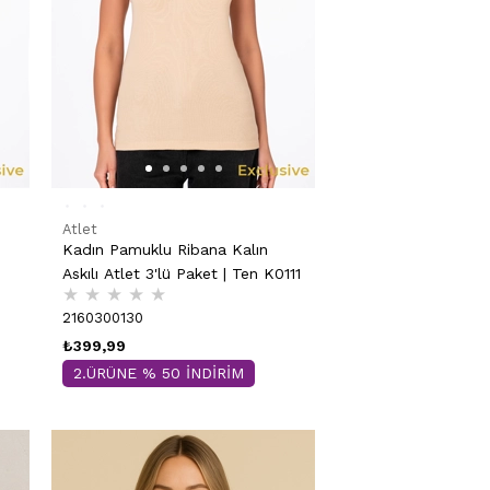
Atlet
Kadın Pamuklu Ribana Kalın
Askılı Atlet 3'lü Paket | Ten K0111
★
★
★
★
★
2160300130
₺399,99
2.ÜRÜNE % 50 İNDİRİM