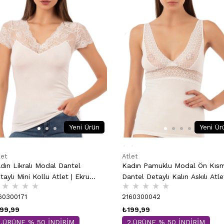
Yeni Ürün
Yeni Ür
let
Atlet
dın Likralı Modal Dantel
Kadın Pamuklu Modal Ön Kısm
taylı Mini Kollu Atlet | Ekru
Dantel Detaylı Kalın Askılı Atle
★
★
★
★
★
★
★
★
★
947
Ekru 25591
60300171
2160300042
99,99
₺199,99
2.ÜRÜNE % 50 İNDİRİM
2.ÜRÜNE % 50 İNDİRİM