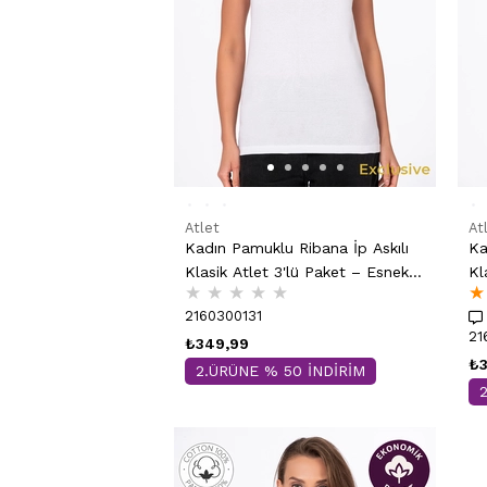
Atlet
At
Kadın Pamuklu Ribana İp Askılı
Ka
Klasik Atlet 3'lü Paket – Esnek &
Kl
★
★
★
★
★
★
Rahat | Beyaz K0107
Ra
2160300131
21
₺349,99
₺3
2.ÜRÜNE % 50 İNDİRİM