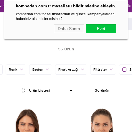
0 İndirim → 1500 TL ve üzeri alışverişlerinizde kargo ücret
kompedan.com.tr masaüstü bildirimlerine ekleyin.
kompedan.com.tr özel fırsatlardan ve güncel kampanyalardan
haberiniz olsun ister misiniz?
Daha Sonra
Evet
55 Ürün
Renk
Beden
Fiyat Aralığı
Filtreler
S