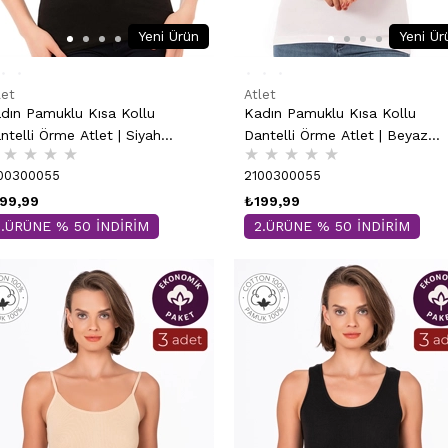
Yeni Ürün
Yeni Ür
let
Atlet
dın Pamuklu Kısa Kollu
Kadın Pamuklu Kısa Kollu
ntelli Örme Atlet | Siyah
Dantelli Örme Atlet | Beyaz
★
★
★
★
★
★
★
★
★
205
24205
00300055
2100300055
99,99
₺199,99
2.ÜRÜNE % 50 İNDİRİM
2.ÜRÜNE % 50 İNDİRİM