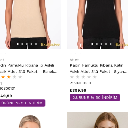
let
Atlet
dın Pamuklu Ribana İp Askılı
Kadın Pamuklu Ribana Kalın
asik Atlet 3'lü Paket – Esnek &
Askılı Atlet 3'lü Paket | Siyah
★
★
★
★
★
★
★
★
★
hat | Ten K0107
K0111
2160300130
1
60300131
₺399,99
49,99
2.ÜRÜNE % 50 İNDİRİM
2.ÜRÜNE % 50 İNDİRİM