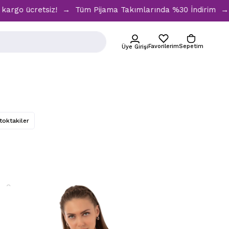
siz! → Tüm Pijama Takımlarında %30 İndirim → 1500 TL ve üz
Favorilerim
Sepetim
Üye Girişi
toktakiler