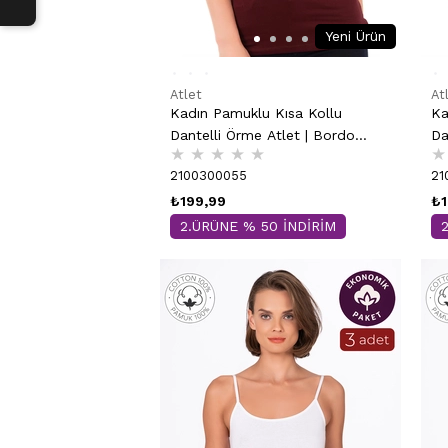
Yeni Ürün
Atlet
At
Kadın Pamuklu Kısa Kollu
Ka
Dantelli Örme Atlet | Bordo
Da
★
★
★
★
★
★
24205
24
2100300055
21
₺199,99
₺1
2.ÜRÜNE % 50 İNDİRİM