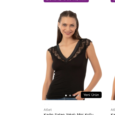
Yeni Ürün
Atlet
At
Kadın Saten Yakalı Mini Kollu
Ka