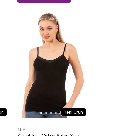
ün
Yeni Ürün
Atlet
KadınLikralı Viskon Saten Yaka