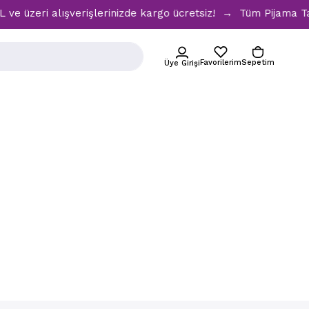
 üzeri alışverişlerinizde kargo ücretsiz! → Tüm Pijama Takı
Favorilerim
Sepetim
Üye Girişi