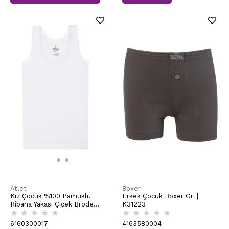
Atlet
Boxer
Kız Çocuk %100 Pamuklu
Erkek Çocuk Boxer Gri |
Ribana Yakası Çiçek Brode
K31223
★
★
★
★
★
★
★
★
★
★
Kalın Askılı Atlet | Beyaz
K0800
6160300017
4163580004