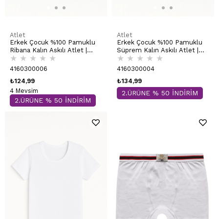
Atlet
Atlet
Erkek Çocuk %100 Pamuklu
Erkek Çocuk %100 Pamuklu
Ribana Kalın Askılı Atlet |
Süprem Kalın Askılı Atlet |
★
★
★
★
★
★
★
★
★
★
Beyaz K0801
Beyaz K0702
4160300006
4160300004
₺124,99
₺134,99
4 Mevsim
2.ÜRÜNE % 50 İNDİRİM
2.ÜRÜNE % 50 İNDİRİM