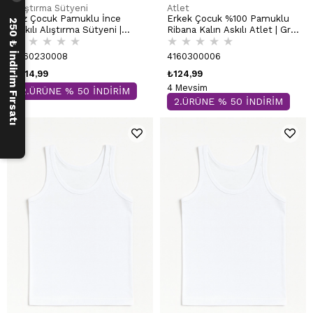
Alıştırma Sütyeni
Atlet
Kız Çocuk Pamuklu İnce
Erkek Çocuk %100 Pamuklu
250 ₺ İndirim Fırsatı
Askılı Alıştırma Sütyeni |
Ribana Kalın Askılı Atlet | Gri
★
★
★
★
★
★
★
★
★
★
Siyah K42324
Melanj K0801
6160230008
4160300006
₺114,99
₺124,99
4 Mevsim
2.ÜRÜNE % 50 İNDİRİM
2.ÜRÜNE % 50 İNDİRİM