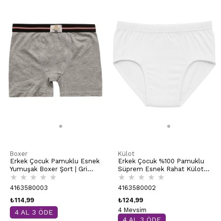
Boxer
Külot
Erkek Çocuk Pamuklu Esnek
Erkek Çocuk %100 Pamuklu
Yumuşak Boxer Şort | Gri
Süprem Esnek Rahat Külot |
★
★
★
★
★
★
★
★
★
★
Melanj K0711
Beyaz K0710
4163580003
4163580002
₺114,99
₺124,99
4 Mevsim
4 AL 3 ÖDE
4 AL 3 ÖDE