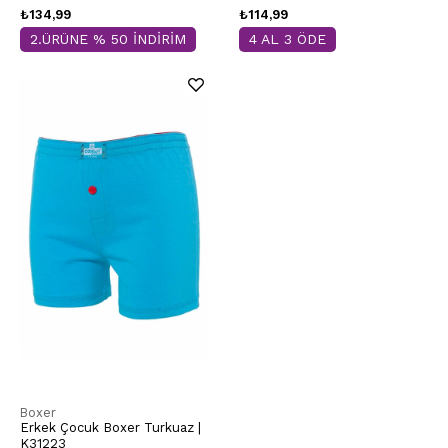
₺134,99
₺114,99
2.ÜRÜNE % 50 İNDİRİM
4 AL 3 ÖDE
Boxer
Erkek Çocuk Boxer Turkuaz |
K31223