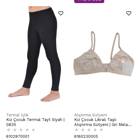
Termal İçlik
Alıştırma Sütyeni
Kız Çocuk Termal Tayt Siyah |
Kız Çocuk Likralı Taşlı
0835
Alıştırma Sütyeni | Gri Melanj
★
★
★
★
★
★
★
★
★
★
K0872
6102970001
6160230005