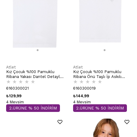
Atlet
Atlet
Kız Çocuk %100 Pamuklu
Kız Çocuk %100 Pamuklu
Ribana Yakası Dantel Detaylı
Ribana Önü Taşlı İp Askılı
★
★
★
★
★
★
★
★
★
★
İnce Askılı Örme Atlet |
Atlet | Beyaz K0817
Beyaz K1610
6160300021
6160300019
₺129,99
₺144,99
4 Mevsim
4 Mevsim
2.ÜRÜNE % 50 İNDİRİM
2.ÜRÜNE % 50 İNDİRİM