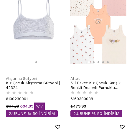
Alıştırma Sütyeni
Atlet
Kız Çocuk Alıştırma Sütyeni |
5'li Paket Kız Çocuk Karışık
42324
Renkli Desenli Pamuklu
★
★
★
★
★
★
★
★
★
★
Yumuşak Kalın Askılı Atlet |
41600
6100230001
6160300038
₺114,99
₺94,99
%17
₺479,99
2.ÜRÜNE % 50 İNDİRİM
2.ÜRÜNE % 50 İNDİRİM