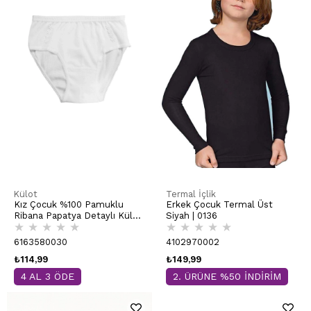
Külot
Termal İçlik
Kız Çocuk %100 Pamuklu
Erkek Çocuk Termal Üst
Ribana Papatya Detaylı Külot
Siyah | 0136
★
★
★
★
★
★
★
★
★
★
| Beyaz K0825
6163580030
4102970002
₺114,99
₺149,99
4 AL 3 ÖDE
2. ÜRÜNE %50 İNDİRİM