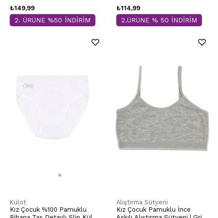
₺149,99
₺114,99
2. ÜRÜNE %50 İNDİRİM
2.ÜRÜNE % 50 İNDİRİM
Külot
Alıştırma Sütyeni
Kız Çocuk %100 Pamuklu
Kız Çocuk Pamuklu İnce
Ribana Taş Detaylı Slip Külot
Askılı Alıştırma Sütyeni | Gri