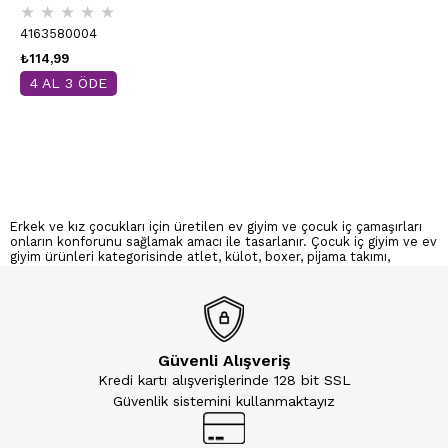
★
★
★
★
★
4163580004
₺114,99
4 AL 3 ÖDE
Erkek ve kız çocukları için üretilen ev giyim ve çocuk iç çamaşırları
onların konforunu sağlamak amacı ile tasarlanır. Çocuk iç giyim ve ev
giyim ürünleri kategorisinde atlet, külot, boxer, pijama takımı,
sabahlık, termal içlik gibi pek çok farklı model yer alır. Çocuk iç giyim
ürünleri kumaş kalitesi ve model tasarımı ile çocukların hareketli
yaşamına tam uyum sağlar. Aradığınız modellere Kompedan kalitesi
ile ulaşabilirsiniz.
Güvenli Alışveriş
Kredi kartı alışverişlerinde 128 bit SSL
Erkek ve Kız Çocuk İç Giyim Ve Ev Giyim
Güvenlik sistemini kullanmaktayız
Modelleri