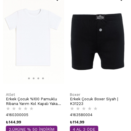
Atlet
Boxer
Erkek Çocuk %100 Pamuklu
Erkek Çocuk Boxer Siyah |
Ribana Yarım Kol Kapalı Yaka
K31223
★
★
★
★
★
★
★
★
★
★
Fanila | Beyaz 0706
4160300005
4163580004
₺144,99
₺114,99
2.ÜRÜNE % 50 İNDİRİM
4 AL 3 ÖDE