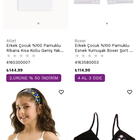
Atlet
Boxer
Erkek Çocuk %100 Pamuklu
Erkek Çocuk %100 Pamuklu
Ribana Kısa Kollu Geniş Yaka
Esnek Yumuşak Boxer Şort |
★
★
★
★
★
★
★
★
★
★
Atlet Fanila | Beyaz K0803
Beyaz K0711
4160300007
4163580003
₺144,99
₺114,99
2.ÜRÜNE % 50 İNDİRİM
4 AL 3 ÖDE