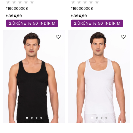
★
★
★
★
★
★
★
★
★
★
K11143
K11143
1160300008
1160300008
₺394,99
₺394,99
2.ÜRÜNE % 50 İNDİRİM
2.ÜRÜNE % 50 İNDİRİM