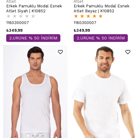
Atlet
Atlet
Erkek Pamuklu Modal Esnek
Erkek Pamuklu Modal Esnek
Atlet Siyah | K10852
Atlet Beyaz | K10852
★
★
★
★
★
★
★
★
★
★
1160300007
1160300007
₺349,99
₺349,99
2.ÜRÜNE % 50 İNDİRİM
2.ÜRÜNE % 50 İNDİRİM