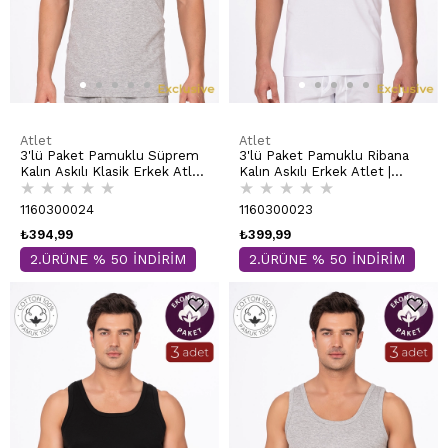
Atlet
Atlet
3'lü Paket Pamuklu Süprem
3'lü Paket Pamuklu Ribana
Kalın Askılı Klasik Erkek Atlet
Kalın Askılı Erkek Atlet |
★
★
★
★
★
★
★
★
★
★
| Gri K0050
Beyaz K0113
1160300024
1160300023
₺394,99
₺399,99
2.ÜRÜNE % 50 İNDİRİM
2.ÜRÜNE % 50 İNDİRİM