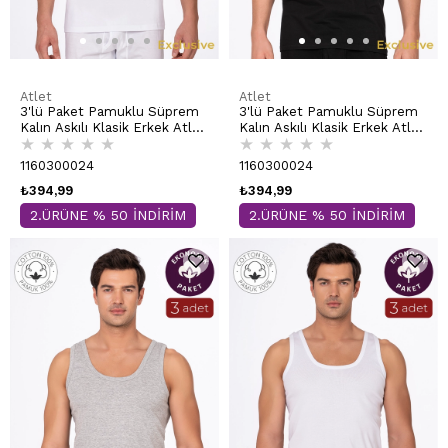
Atlet
Atlet
3'lü Paket Pamuklu Süprem
3'lü Paket Pamuklu Süprem
Kalın Askılı Klasik Erkek Atlet
Kalın Askılı Klasik Erkek Atlet
★
★
★
★
★
★
★
★
★
★
| Beyaz K0050
| Siyah K0050
1160300024
1160300024
₺394,99
₺394,99
2.ÜRÜNE % 50 İNDİRİM
2.ÜRÜNE % 50 İNDİRİM