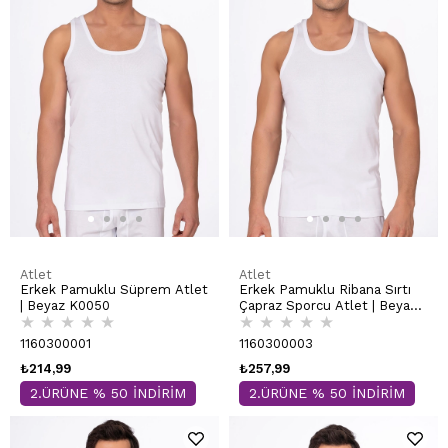
Atlet
Atlet
Erkek Pamuklu Süprem Atlet
Erkek Pamuklu Ribana Sırtı
| Beyaz K0050
Çapraz Sporcu Atlet | Beyaz
★
★
★
★
★
★
★
★
★
★
K0058
1160300001
1160300003
₺214,99
₺257,99
2.ÜRÜNE % 50 İNDİRİM
2.ÜRÜNE % 50 İNDİRİM