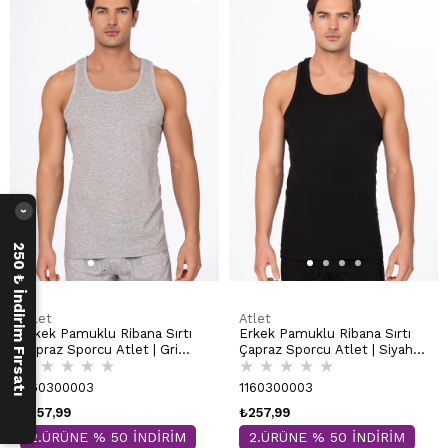
›
250 ₺ İndirim Fırsatı
Atlet
Atlet
Erkek Pamuklu Ribana Sırtı
Erkek Pamuklu Ribana Sırtı
Çapraz Sporcu Atlet | Gri
Çapraz Sporcu Atlet | Siyah
★
★
★
★
★
★
★
★
★
★
Melanj K0058
K0058
1160300003
1160300003
₺257,99
₺257,99
2.ÜRÜNE % 50 İNDİRİM
2.ÜRÜNE % 50 İNDİRİM