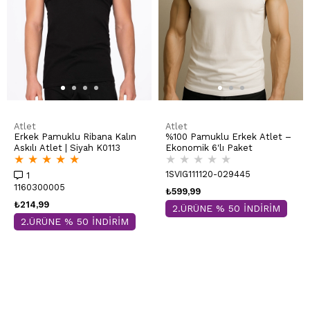
Atlet
Atlet
Erkek Pamuklu Ribana Kalın
%100 Pamuklu Erkek Atlet –
Askılı Atlet | Siyah K0113
Ekonomik 6'lı Paket
★
★
★
★
★
★
★
★
★
★
1SVIG111120-029445
1
1160300005
₺599,99
₺214,99
2.ÜRÜNE % 50 İNDİRİM
2.ÜRÜNE % 50 İNDİRİM