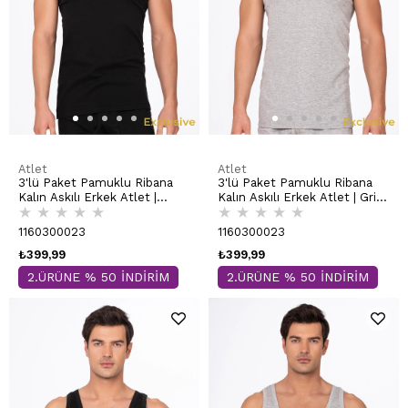
Atlet
Atlet
3'lü Paket Pamuklu Ribana
3'lü Paket Pamuklu Ribana
Kalın Askılı Erkek Atlet |
Kalın Askılı Erkek Atlet | Gri
★
★
★
★
★
★
★
★
★
★
Siyah K0113
K0113
1160300023
1160300023
₺399,99
₺399,99
2.ÜRÜNE % 50 İNDİRİM
2.ÜRÜNE % 50 İNDİRİM