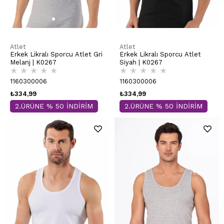
Atlet
Atlet
Erkek Likralı Sporcu Atlet Gri
Erkek Likralı Sporcu Atlet
Melanj | K0267
Siyah | K0267
★
★
★
★
★
★
★
★
★
★
1160300006
1160300006
₺334,99
₺334,99
2.ÜRÜNE % 50 İNDİRİM
2.ÜRÜNE % 50 İNDİRİM