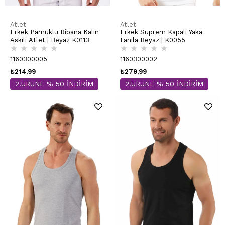
Atlet
Atlet
Erkek Pamuklu Ribana Kalın
Erkek Süprem Kapalı Yaka
Askılı Atlet | Beyaz K0113
Fanila Beyaz | K0055
★
★
★
★
★
★
★
★
★
★
1160300005
1160300002
₺214,99
₺279,99
2.ÜRÜNE % 50 İNDİRİM
2.ÜRÜNE % 50 İNDİRİM