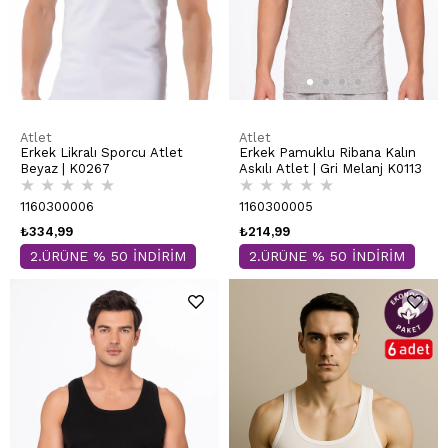
Atlet
Atlet
Erkek Likralı Sporcu Atlet
Erkek Pamuklu Ribana Kalın
Beyaz | K0267
Askılı Atlet | Gri Melanj K0113
★
★
★
★
★
★
★
★
★
★
1160300006
1160300005
₺334,99
₺214,99
2.ÜRÜNE % 50 İNDİRİM
2.ÜRÜNE % 50 İNDİRİM