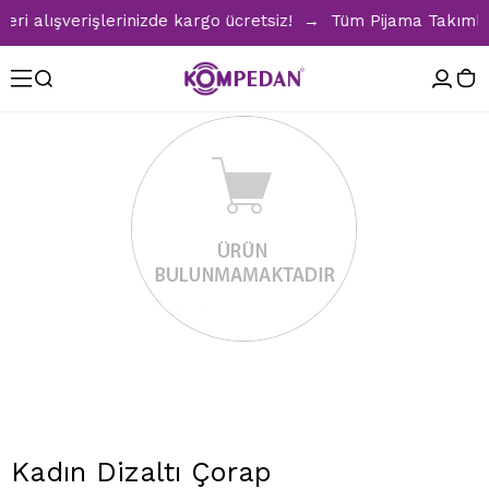
i alışverişlerinizde kargo ücretsiz! → Tüm Pijama Takımları
Kadın Dizaltı Çorap