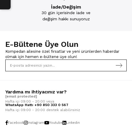
BULUNUR?
İade/Değişim
Standart benden (36-40) ve 34-36 37-39 40-41 bedenleri
30 gün içerisinde iade ve
bulunmaktadır.
değişim hakkı sunuyoruz
DİZALTI ÇORAPLARI İLE ÇORAP TAYTLARI ARASINDAKİ
FARK NEDİR?
Dizaltı çorap ayaktan dizaltına kadar olmaktadır. Çorap tayt ise
bilekten göbeğe kadar olup toparlayıcı özelliği vardır. Yumuşak ve
E-Bültene Üye Olun
esnektir.
Kompedan ailesine özel fırsatlar ve yeni ürünlerden haberdar
HANGİ MEVSİMLERDE KADIN DİZALTI ÇORAPLARI
olmak için
hemen e-bültene üye olun!
TERCİH EDİLMELİDİR?
4 mevsimde de giyilebilmektedir.
HANGİ TÜR KADIN DİZALTI ÇORAPLARI SICAK HAVA
KOŞULLARINDA RAHATLIK SAĞLAR?
Yardıma mı ihtiyacınız var?
İnce denli ve pamuk veya pamuk oranı yüksek olan dizaltı çoraplar
giyilmektedir.
[email protected]
Hafta içi 09:00 - 20:00 veya
WhatsApp Hattı +90 850 333 0 567
Hafta içi 09:00 - 20:00 destek alabilirsiniz
Facebook
Instagram
Youtube
Linkedin