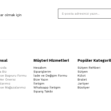
ar olmak için
msal
Müşteri Hizmetleri
Popüler Kategoril
ızda
Hesabım
Sütyen Rehberi
a Biz
Siparişlerim
Sütyen
ise Başvuru Formu
İade ve Değişim Formu
Külot
 Yer Önerisi
Bize Yazın
Bralet
larımız
İletişim
Jartiyer
ise Mağazalarımız
Whatsapp İletişim
Büstiyer
Sipariş Takibi