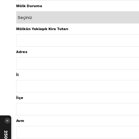
Mülk Durumu
Mülkün Yaklaşık Kira Tutarı
Adres
İl
İlçe
Avm
›