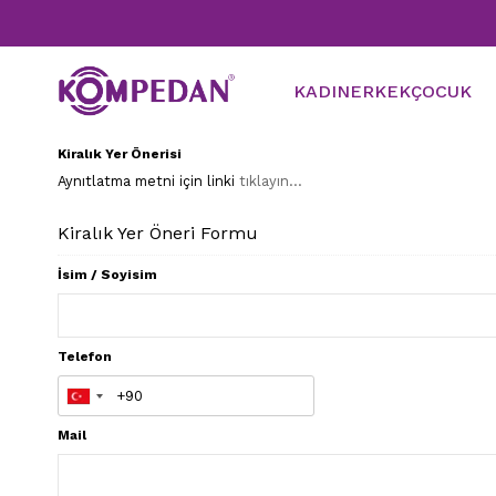
T
KADIN
ERKEK
ÇOCUK
Kiralık Yer Önerisi
Aynıtlatma metni için linki
tıklayın...
Kiralık Yer Öneri Formu
İsim / Soyisim
Telefon
Mail