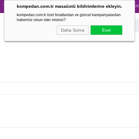
üm Pijama Takımlarında %30 İndirim → 1500 TL ve üzeri alış
kompedan.com.tr masaüstü bildirimlerine ekleyin.
kompedan.com.tr özel fırsatlardan ve güncel kampanyalardan
haberiniz olsun ister misiniz?
Daha Sonra
Evet