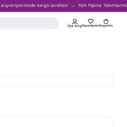
verişlerinizde kargo ücretsiz! → Tüm Pijama Takımlarında %3
Favorilerim
Sepetim
Üye Girişi