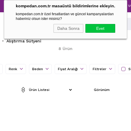
Tüm Pijama Takımlarında %30 İndirim → 1500 TL ve üzeri
kompedan.com.tr masaüstü bildirimlerine ekleyin.
kompedan.com.tr özel fırsatlardan ve güncel kampanyalardan
haberiniz olsun ister misiniz?
Daha Sonra
Evet
Alıştırma Sütyeni
8 Ürün
Renk
Beden
Fiyat Aralığı
Filtreler
S