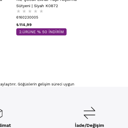
Sütyeni | Siyah K0872
★
★
★
★
★
6160230005
₺114,99
2.ÜRÜNE % 50 İNDİRİM
aylaştırır. Göğüslerin gelişim süreci uygun
ler içerisinde; siyah, beyaz, gri ve pembe gibi
z.
ak ve genç kızların rahat hissetmelerini
uyum sağlayarak göğüslerin gelişimini
ık gösterir. Önden ve arkadan kopçalı tasarımlar
slimat
İade/Değişim