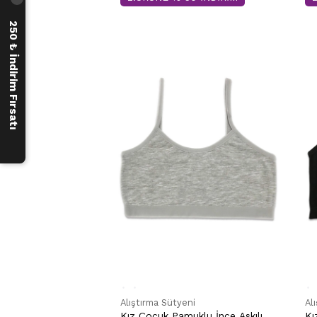
250 ₺ İndirim Fırsatı
Alıştırma Sütyeni
Al
Kız Çocuk Pamuklu İnce Askılı
Kı