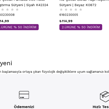
Sütyeni | Beyaz K0872
ıştırma Sütyeni | Siyah K42324
★
★
★
★
★
★
★
★
★
6160230005
60230008
₺114,99
14,99
2.ÜRÜNE % 50 İNDİRİM
2.ÜRÜNE % 50 İNDİRİM
yeni
 başlamasıyla ortaya çıkan fizyolojik değişikliklere uyum sağlamanızı kol
a sahip olan ürünler, konforlu bir deneyim yaşatır. Bu alistirmalik sutyen
ar da bulunur. Aradığınız ürünlere Kompedan güvencesi ile ulaşabilirsini
odelleri
 gelen ilk değişimler ile birlikte giyilir. Göğüslere hafif destek sağlam
ayan modeller, yumuşak malzemeler ile üretilmiştir. Aktif yaşam tarzına 
 üretilen sütyen modelleri, yumuşak ve nefes alan yapıları ile dayanıklıl
Ödemenizi
Hızlı Te