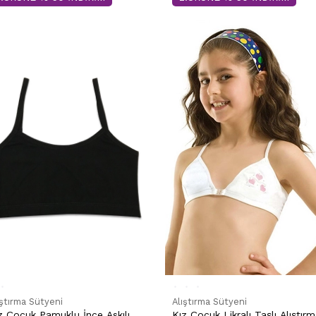
Alıştırma Sütyeni
ıştırma Sütyeni
Kız Çocuk Likralı Taşlı Alıştır
z Çocuk Pamuklu İnce Askılı