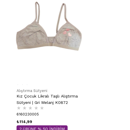
Alıştırma Sütyeni
Kız Çocuk Likralı Taşlı Alıştırma
Sütyeni | Gri Melanj K0872
★
★
★
★
★
6160230005
₺114,99
2.ÜRÜNE % 50 İNDİRİM