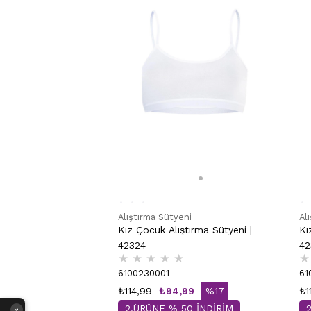
Alıştırma Sütyeni
Al
Kız Çocuk Alıştırma Sütyeni |
Kı
42324
42
★
★
★
★
★
★
6100230001
61
₺114,99
₺94,99
%17
₺1
2.ÜRÜNE % 50 İNDİRİM
›