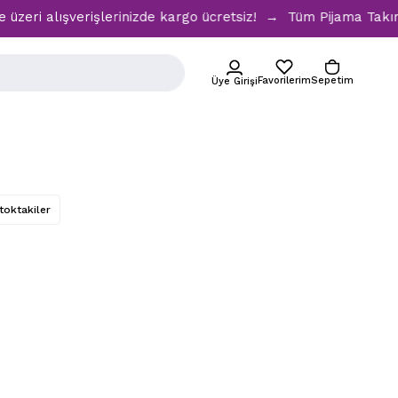
 alışverişlerinizde kargo ücretsiz! → Tüm Pijama Takımların
Favorilerim
Sepetim
Üye Girişi
toktakiler