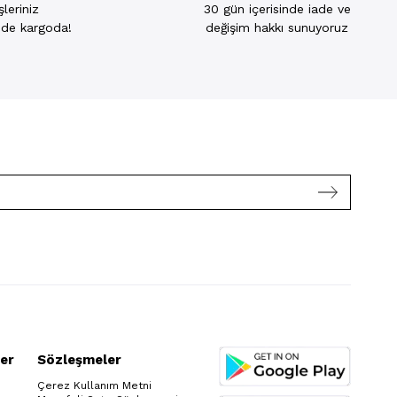
leriniz
30 gün içerisinde iade ve
inde kargoda!
değişim hakkı sunuyoruz
reket özgürlüğü sunar. Emici ve nefes alan
amamlayıcısı olur. Dikişlerinin rahatsız
tleri verilebilir. Hem büyük hem küçük
ile güvenli bir kullanım sağlar.
arın alışma sürecini rahat bir şekilde
enin giysi altından belli olmasını engeller.
ma gibi sorunların önüne geçer. Kız
m amacına ve yaş grubuna uygun olarak dizayn
er
Sözleşmeler
 etmelerini sağlayarak güvenli bir deneyim
 tasarlanıp sorunsuz bir kullanım sağlar.
Çerez Kullanım Metni