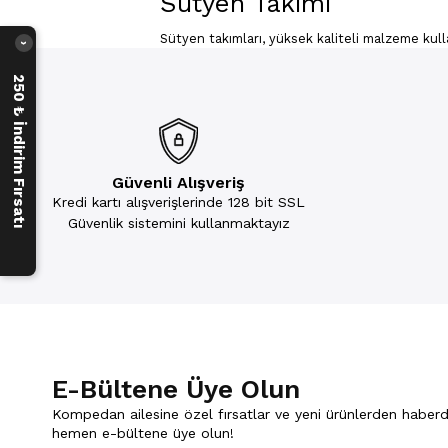
Sütyen Takımı
Sütyen takımları, yüksek kaliteli malzeme kulla
›
karşınıza çıkar. Külot ve sütyenin renk ve tas
çeşitlilik oldukça fazladır; dantelli, sade, des
250 ₺ İndirim Fırsatı
Kadın Sütyen Takım Modelleri
Sütyen takımları, kadınların iç giyiminde en kr
eden ve geniş bir ürün yelpazesine sahip bu iç g
dikkate almalısınız. Günlük hayattan özel gün 
yansıtabilirsiniz. İster sade ister dantelli ols
Güvenli Alışveriş
Kredi kartı alışverişlerinde 128 bit SSL
Romantik ve özel günlerinizde ise taşlı sütyen ta
ortaya çıkartırken konforlu bir kullanımda sun
Güvenlik sistemini kullanmaktayız
kolayca bulabilirsiniz.
Bralet Sütyen Takım Modeller
Özel tasarımlara sahip olan ve kadınların tercih
olarak tasarlanır. Böylece vücut hatlarınıza u
kadının iç giyim koleksiyonunda yer alması ger
birleşimini görebilirsiniz. Ayrıca herkesin zevk
Renkli Sütyen Takım Modeller
E-Bültene Üye Olun
Baş döndürücü renkleri ve şık tasarımlarıyla h
Kompedan ailesine özel fırsatlar ve yeni ürünlerden haberd
klasik beyazdan siyaha kadar size geniş kole
hemen e-bültene üye olun!