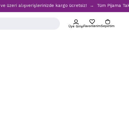
zeri alışverişlerinizde kargo ücretsiz! → Tüm Pijama Takım
Favorilerim
Sepetim
Üye Girişi