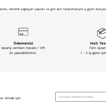
nımı, rahatlık sağlayan yapıları ve göz alıcı tasarımlarıyla iç giyim düny
arım yönünden birbirini tamamladığı bu takımlarda, uyumluluk öne çıkarke
enli ve daha pek çok takıma Kompedan aracılığı ile ulaşabilir, konforla ku
itik unsurlardan biridir. Hem konfor hem estetik açıdan büyük bir öneme sa
iyim parçaları, tasarımlarıyla öne çıkar. Farklı renkleri ile karşınıza çı
ve gecelerinize kadar her kıyafetle giyebileceğiniz kırmızı sütyen takım
un kırmızı sütyen ile kendinizi daha da çekici hissedebilirsiniz.
Ödemenizi
Hızlı Te
sipariş verirken Havale / Eft
Tüm sipariş
kımı ile göz kamaştırabilirsiniz. Taşlı takımlar, parlak taşları ve ince işçi
ar. Ayrıca tüm sütyenlerdeki ayarlanabilir askılar ve farklı beden seçene
ile yapılabilirsiniz.
1 - 3 iş günü iç
i
 ettiği popüler iç giyim ürünleri arasında Bralet sütyen modellerini göreb
yum sağlar ve size harika bir görünüm kazandırır. Bralet takımlarının bir
eken zamansız sütyen takım modelleri arasındadır. Dantelli iç çamaşırı t
ine uygun çeşitli renk alternatifleri sunar.
i
er kadının zevkine hitap eden modeller çok geniş bir renk yelpazesine sa
ar olmak için
ksiyon sunar.