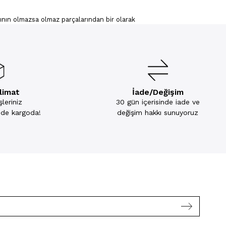
asının olmazsa olmaz parçalarından bir olarak
n, kombin kolaylığı sunar. Modeller arasında
llanmaya başlayabilirsiniz.
hiptir. Kadınlar için çeşitli tercihlere hitap
kacak modellerde giyeceğiniz elbisenin rengini
 modelleriyle asaleti ve tutkunuzu
slimat
İade/Değişim
leriniz
30 gün içerisinde iade ve
liği ile kadınların vücut hatlarını en iyi şekilde
kleri sayesinde vücut tipinize uygun olanı
inde kargoda!
değişim hakkı sunuyoruz
ilirsiniz. Bralet sütyenler, askılı ve kabartmalı
çoğu danteli detaylara sahip olduğundan her
asarımlarında, zarafet ve estetiğin harmonik
hiptir. Canlı renklerden pastel tonlarına,