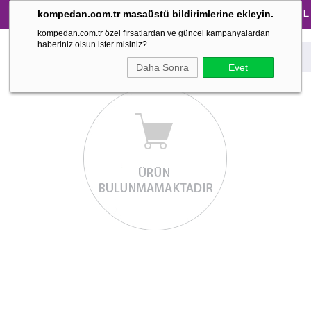
Tüm Pijama Takımlarında %30 İndirim → 1500 TL ve ü
kompedan.com.tr masaüstü bildirimlerine ekleyin.
kompedan.com.tr özel fırsatlardan ve güncel kampanyalardan
haberiniz olsun ister misiniz?
Daha Sonra
Evet