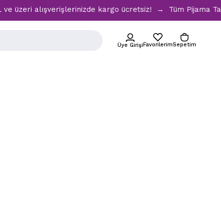
üzeri alışverişlerinizde kargo ücretsiz! → Tüm Pijama Takı
Favorilerim
Sepetim
Üye Girişi