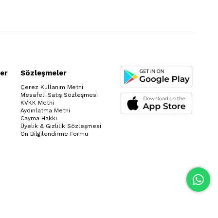
ı kapatabilir. Kolayca giyip çıkarabilme avantajı
rününüzü çok uzun yıllar
ı ile uyumlu kullanımı da ürünlere çekicilik ve
er
Sözleşmeler
Çerez Kullanım Metni
Mesafeli Satış Sözleşmesi
KVKK Metni
caklığını korur. Kapüşonlu modellerde kapüşon
Aydınlatma Metni
Cayma Hakkı
Üyelik & Gizlilik Sözleşmesi
Ön Bilgilendirme Formu
 küçük eşyaların çantaya ihtiyaç duyulmadan
stetik bir görünüm kattığı için de tercih
 içine doldurulan eşyalar cebin şişmesine
htiyaç fazladır. Telefon, anahtar gibi küçük
evselliği artırır.
narak kullanılmasının bazı avantajları vardır.
ayarlayabilirsiniz. Belden bağlamalı polar kadın
e belinizi daha ince gösterebilirsiniz.