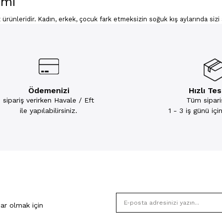
ımı
 ürünleridir. Kadın, erkek, çocuk fark etmeksizin soğuk kış aylarında sizi
niz bu kumaştan ürünlerin birçok çeşidi mevcuttur. Kompedan geniş ürün 
ze sunar. Kış aylarında sizi sıcacık tutacak modelleri inceleyebilir, günlü
lleri
ık arayanların ilk tercih ettiği ürünlerdir. Kışlık bayan pijama takımı soğu
a da kadın polar pijama takımı günlük hayatta, ev içerisinde giyilmek için d
dadırlar. Ayrıca kumaşın ısı yalıtımı özelliği vardır. Bundan ötürü vücut
Ödemenizi
Hızlı Te
 kışlık pijama takımları özellikle soğuk kış aylarında tercih edilir. Kışlık
sipariş verirken Havale / Eft
Tüm sipariş
r arada yaşayabilirsiniz. Geceleri ise rahat bir uyku deneyimi sunar.
ile yapılabilirsiniz.
1 - 3 iş günü iç
nun dışında kolaylıkla kuruyabilir ve yıkandıktan sonra ütülemenize gere
tünün ceplerinin sayısı, fermuar tipi, düğme gibi değişkenlere bağlı olara
m Modelleri
 üretilmez. Polar kumaşlarda sıklıkla siyah ve haki renkler tercih edilse
r pijamalarla ev giyimizi hareketlendirebilir; renklerin enerjisini yaşamı
elleri
ar olmak için
rin yanı sıra desenli modelleri ile de size sunulur. Tavşan, ayıcık, kedi gi
rsiniz. Hayvan baskısının yanı sıra ekose desenli polar pijama takımları d
ler de öne çıkar. Rahat bir kullanım sunan ürünler fazla rengi bir arada