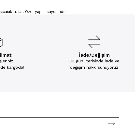
 sıcacık tutar. Özel yapısı sayesinde
seçenekleri ile kaliteli kadın polar
k hayatınıza konforu davet edebilirsiniz.
k kış günlerinin vazgeçilmez ürünleridir. Pijama
e sıklıkla tercih edilebilir.
 ısısını sabit tutarken diğer yandan da
slimat
İade/Değişim
 pijama takımlarında kullanılan kumaş yapısı daha
leriniz
30 gün içerisinde iade ve
inde kargoda!
değişim hakkı sunuyoruz
k duymaz. Farklı renklerde üretildiği gibi
k modeli değişebilir.
 de kırmızıdan beyaza, pembeden maviye farklı
nıza dahil edebilirsiniz.
bi hayvanların baskılarının kullanıldığı polar
a sıklıkla tercih edilen modeller arasındadır.
 bulundurur. Eğer düz, sade ve desensiz polar