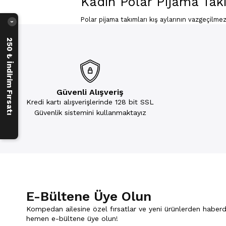
Kadın Polar Pijama Tak
Polar pijama takımları kış aylarının vazgeçilmez
›
terlemeden vücut sıcaklığınızı koruyabileceği
modellerini uygun fiyat aralıkları ile beğenini
250 ₺ İndirim Fırsatı
Kadın Polar Pijama Takımı Mode
Polar pijama takımları rahatlığın yanında sıcakl
takımları genellikle uyurken giyilen ürünler ols
Polar kumaş, yumuşak dokulu nefes alabilen yapı
Güvenli Alışveriş
terlemeyi önleyen bir yapısı vardır. Kadın polar
Kredi kartı alışverişlerinde 128 bit SSL
kalındır. Bundan dolayı rahatlık ve sıcaklığı bi
Güvenlik sistemini kullanmaktayız
Polar kumaş yapısı gereği ip atması yapmaz. Bu
farklı modelde de üretilir. Özellikle pijama üs
Kadın Renkli Polar Pijama Takı
Polar pijama takımları özellikle tek bir renkte
birçok renkte ürünler mevcuttur. Rengarenk pola
E-Bültene Üye Olun
Desenli Polar Pijama Takım Mod
Kompedan ailesine özel fırsatlar ve yeni ürünlerden haberd
Kadın polar pijama takımı modelleri farklı renkle
pijamalar ile sempatik bir görünüm elde edebili
hemen e-bültene üye olun!
Kışlık pijama takımlarında ekose desenli model