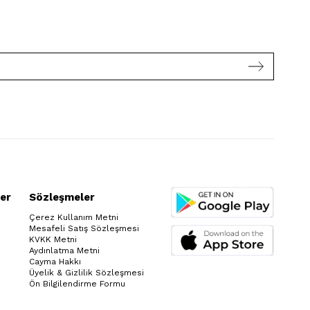
Kompedan
da
sizler
için
vazgeçilmez
plaj
ürünlerini
özenle
sunar.
Tasarım
aşamasından
üretim
aşamasına
kadar
kullanıcıların
rahatlığı
amaçlanarak
klarını
amaçlayarak
er
Sözleşmeler
üretim
gerçekleştirir.
Çerez Kullanım Metni
Kullandığı
Mesafeli Satış Sözleşmesi
kaliteli
KVKK Metni
kumaşlar
Aydınlatma Metni
ile
Cayma Hakkı
vücudunuzun
Üyelik & Gizlilik Sözleşmesi
sağlığını
Ön Bilgilendirme Formu
da
koruyarak
size