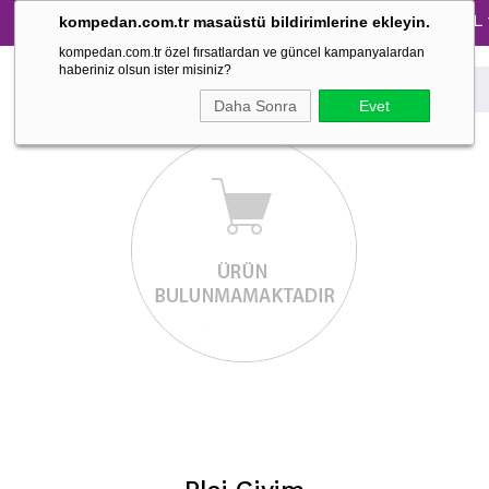
Tüm Pijama Takımlarında %30 İndirim → 1500 TL ve ü
kompedan.com.tr masaüstü bildirimlerine ekleyin.
kompedan.com.tr özel fırsatlardan ve güncel kampanyalardan
haberiniz olsun ister misiniz?
Daha Sonra
Evet