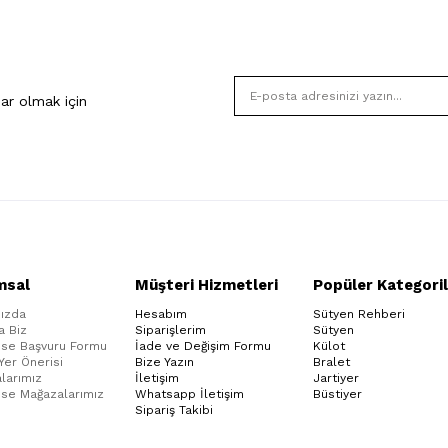
ar olmak için
msal
Müşteri Hizmetleri
Popüler Kategoril
ızda
Hesabım
Sütyen Rehberi
a Biz
Siparişlerim
Sütyen
ise Başvuru Formu
İade ve Değişim Formu
Külot
 Yer Önerisi
Bize Yazın
Bralet
larımız
İletişim
Jartiyer
ise Mağazalarımız
Whatsapp İletişim
Büstiyer
Sipariş Takibi