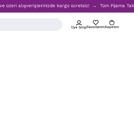
zeri alışverişlerinizde kargo ücretsiz! → Tüm Pijama Takıml
Favorilerim
Sepetim
Üye Girişi