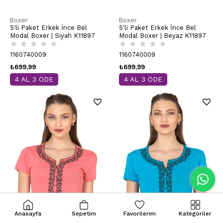
Boxer
Boxer
5'li Paket Erkek İnce Bel
5'li Paket Erkek İnce Bel
Modal Boxer | Siyah K11897
Modal Boxer | Beyaz K11897
★
★
★
★
★
★
★
★
★
★
1160740009
1160740009
₺699,99
₺699,99
4 AL 3 ÖDE
4 AL 3 ÖDE
Anasayfa
Sepetim
Favorilerim
Kategoriler