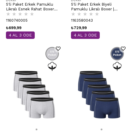
5'li Paket Erkek Pamuklu
5'li Paket Erkek Biyeli
Likralı Esnek Rahat Boxer
Pamuklu Likralı Boxer |
★
★
★
★
★
★
★
★
★
★
Şort | Beyaz K11226
Antrasit K11314
1160740005
1163580043
₺699,99
₺729,99
4 AL 3 ÖDE
4 AL 3 ÖDE