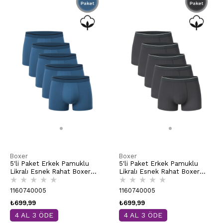
Boxer
Boxer
5'li Paket Erkek Pamuklu
5'li Paket Erkek Pamuklu
Likralı Esnek Rahat Boxer
Likralı Esnek Rahat Boxer
★
★
★
★
★
★
★
★
★
★
Şort | Mavi K11226
Şort | Antrasit K11226
1160740005
1160740005
₺699,99
₺699,99
4 AL 3 ÖDE
4 AL 3 ÖDE