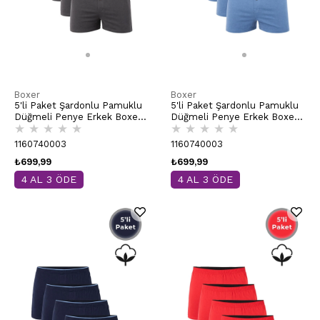
Boxer
Boxer
5'li Paket Şardonlu Pamuklu
5'li Paket Şardonlu Pamuklu
Düğmeli Penye Erkek Boxer |
Düğmeli Penye Erkek Boxer |
★
★
★
★
★
★
★
★
★
★
Antrasit K0041
Mavi K0041
1160740003
1160740003
₺699,99
₺699,99
4 AL 3 ÖDE
4 AL 3 ÖDE