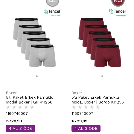
Boxer
Boxer
5'li Paket Erkek Pamuklu
5'li Paket Erkek Pamuklu
Modal Boxer | Gri K11256
Modal Boxer | Bordo K11256
★
★
★
★
★
★
★
★
★
★
1160740007
1160740007
₺729,99
₺729,99
4 AL 3 ÖDE
4 AL 3 ÖDE