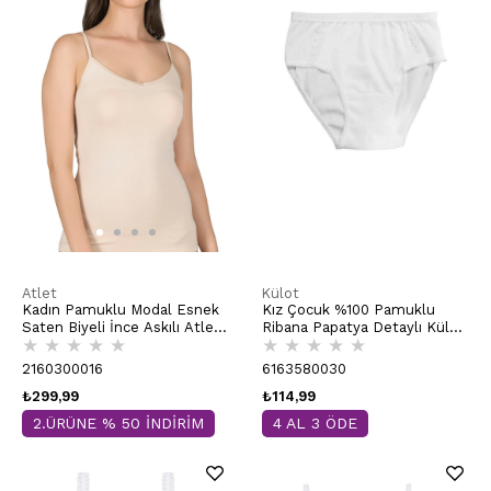
Atlet
Külot
Kadın Pamuklu Modal Esnek
Kız Çocuk %100 Pamuklu
Saten Biyeli İnce Askılı Atlet
Ribana Papatya Detaylı Külot
★
★
★
★
★
★
★
★
★
★
Ten | K20586
| Beyaz K0825
2160300016
6163580030
₺299,99
₺114,99
2.ÜRÜNE % 50 İNDİRİM
4 AL 3 ÖDE