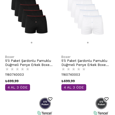
Boxer
Boxer
5'li Paket Şardonlu Pamuklu
5'li Paket Şardonlu Pamuklu
Düğmeli Penye Erkek Boxer |
Düğmeli Penye Erkek Boxer |
★
★
★
★
★
★
★
★
★
★
Siyah K0041
Beyaz K0041
1160740003
1160740003
₺699,99
₺699,99
4 AL 3 ÖDE
4 AL 3 ÖDE