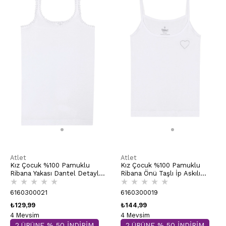
Atlet
Atlet
Kız Çocuk %100 Pamuklu
Kız Çocuk %100 Pamuklu
Ribana Yakası Dantel Detaylı
Ribana Önü Taşlı İp Askılı
★
★
★
★
★
★
★
★
★
★
İnce Askılı Örme Atlet |
Atlet | Beyaz K0817
Beyaz K1610
6160300021
6160300019
₺129,99
₺144,99
4 Mevsim
4 Mevsim
2.ÜRÜNE % 50 İNDİRİM
2.ÜRÜNE % 50 İNDİRİM