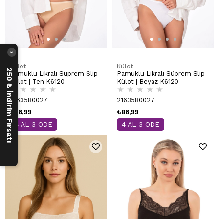
›
Külot
Külot
250 ₺ İndirim Fırsatı
Pamuklu Likralı Süprem Slip
Pamuklu Likralı Süprem Slip
Külot | Ten K6120
Külot | Beyaz K6120
★
★
★
★
★
★
★
★
★
★
2163580027
2163580027
₺86,99
₺86,99
4 AL 3 ÖDE
4 AL 3 ÖDE