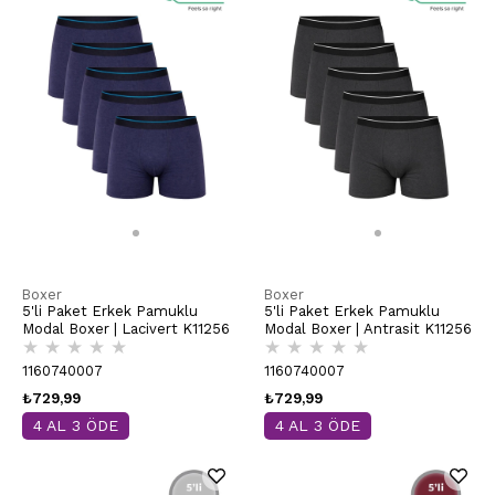
Boxer
Boxer
5'li Paket Erkek Pamuklu
5'li Paket Erkek Pamuklu
Modal Boxer | Lacivert K11256
Modal Boxer | Antrasit K11256
★
★
★
★
★
★
★
★
★
★
1160740007
1160740007
₺729,99
₺729,99
4 AL 3 ÖDE
4 AL 3 ÖDE