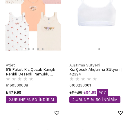
Atlet
Alıştırma Sütyeni
5'li Paket Kız Çocuk Karışık
Kız Çocuk Alıştırma Sütyeni |
Renkli Desenli Pamuklu
42324
★
★
★
★
★
★
★
★
★
★
Yumuşak Kalın Askılı Atlet |
41600
6160300038
6100230001
₺479,99
₺114,99
₺94,99
%17
2.ÜRÜNE % 50 İNDİRİM
2.ÜRÜNE % 50 İNDİRİM