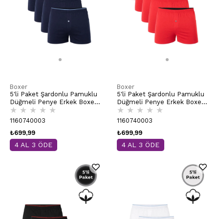
Boxer
Boxer
5'li Paket Şardonlu Pamuklu
5'li Paket Şardonlu Pamuklu
Düğmeli Penye Erkek Boxer |
Düğmeli Penye Erkek Boxer |
★
★
★
★
★
★
★
★
★
★
Lacivert K0041
Kırmızı K0041
1160740003
1160740003
₺699,99
₺699,99
4 AL 3 ÖDE
4 AL 3 ÖDE