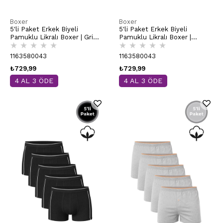
Boxer
Boxer
5'li Paket Erkek Biyeli
5'li Paket Erkek Biyeli
Pamuklu Likralı Boxer | Gri
Pamuklu Likralı Boxer |
★
★
★
★
★
★
★
★
★
★
Melanj K11314
Lacivert K11314
1163580043
1163580043
₺729,99
₺729,99
4 AL 3 ÖDE
4 AL 3 ÖDE