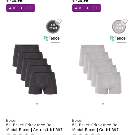
₺729,99
₺729,99
4 AL 3 ÖDE
4 AL 3 ÖDE
Boxer
Boxer
5'li Paket Erkek İnce Bel
5'li Paket Erkek İnce Bel
Modal Boxer | Antrasit K11897
Modal Boxer | Gri K11897
★
★
★
★
★
★
★
★
★
★