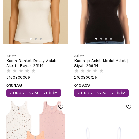
Atlet
Atlet
Kadın Dantel Detay Askılı
Kadın İp Askılı Modal Atlet |
Atlet | Beyaz 25114
Siyah 26954
★
★
★
★
★
★
★
★
★
★
2160300069
2160300125
₺104,99
₺199,99
2.ÜRÜNE % 50 İNDİRİM
2.ÜRÜNE % 50 İNDİRİM