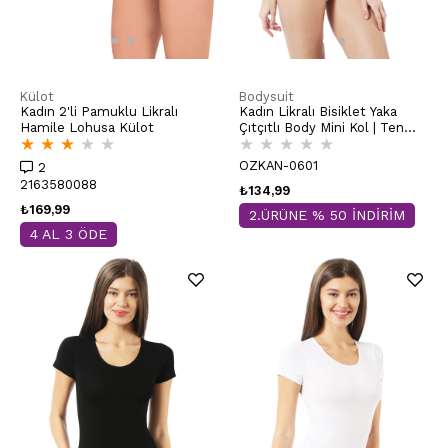
Külot
Bodysuit
Kadın 2'li Pamuklu Likralı
Kadın Likralı Bisiklet Yaka
Hamile Lohusa Külot
Çıtçıtlı Body Mini Kol | Ten
★
★
★
★
★
★
★
★
★
★
0601
OZKAN-0601
2
2163580088
₺134,99
₺169,99
2.ÜRÜNE % 50 İNDİRİM
4 AL 3 ÖDE