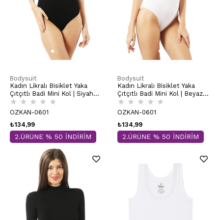
Bodysuit
Bodysuit
Kadın Likralı Bisiklet Yaka
Kadın Likralı Bisiklet Yaka
Çıtçıtlı Badi Mini Kol | Siyah
Çıtçıtlı Badi Mini Kol | Beyaz
★
★
★
★
★
★
★
★
★
★
0601
0601
OZKAN-0601
OZKAN-0601
₺134,99
₺134,99
2.ÜRÜNE % 50 İNDİRİM
2.ÜRÜNE % 50 İNDİRİM