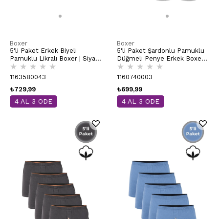
Boxer
Boxer
5'li Paket Erkek Biyeli
5'li Paket Şardonlu Pamuklu
Pamuklu Likralı Boxer | Siyah
Düğmeli Penye Erkek Boxer |
★
★
★
★
★
★
★
★
★
★
K11314
Gri Melanj K0041
1163580043
1160740003
₺729,99
₺699,99
4 AL 3 ÖDE
4 AL 3 ÖDE