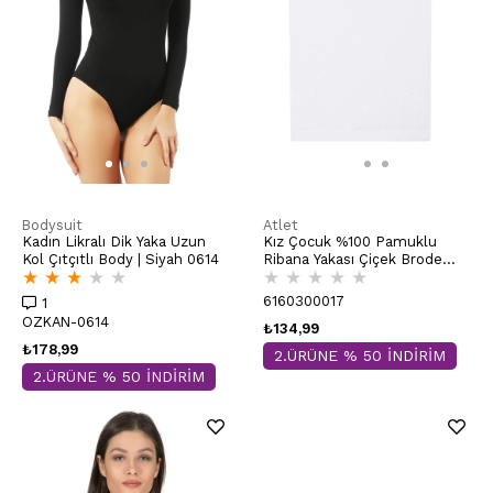
Bodysuit
Atlet
Kadın Likralı Dik Yaka Uzun
Kız Çocuk %100 Pamuklu
Kol Çıtçıtlı Body | Siyah 0614
Ribana Yakası Çiçek Brode
★
★
★
★
★
★
★
★
★
★
Kalın Askılı Atlet | Beyaz
K0800
6160300017
1
OZKAN-0614
₺134,99
₺178,99
2.ÜRÜNE % 50 İNDİRİM
2.ÜRÜNE % 50 İNDİRİM