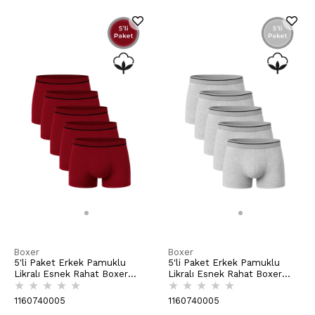
Boxer
Boxer
5'li Paket Erkek Pamuklu
5'li Paket Erkek Pamuklu
Likralı Esnek Rahat Boxer
Likralı Esnek Rahat Boxer
★
★
★
★
★
★
★
★
★
★
Şort | Bordo K11226
Şort | Gri Melanj K11226
1160740005
1160740005