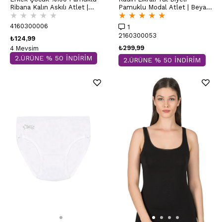
Ribana Kalın Askılı Atlet |
Pamuklu Modal Atlet | Beyaz
★
★
★
★
★
★
★
★
★
★
Beyaz K0801
K25493
4160300006
1
2160300053
₺124,99
₺299,99
4 Mevsim
2.ÜRÜNE % 50 İNDİRİM
2.ÜRÜNE % 50 İNDİRİM