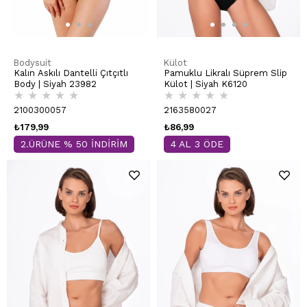
Bodysuit
Külot
Kalın Askılı Dantelli Çıtçıtlı
Pamuklu Likralı Süprem Slip
Body | Siyah 23982
Külot | Siyah K6120
★
★
★
★
★
★
★
★
★
★
2100300057
2163580027
₺179,99
₺86,99
2.ÜRÜNE % 50 İNDİRİM
4 AL 3 ÖDE