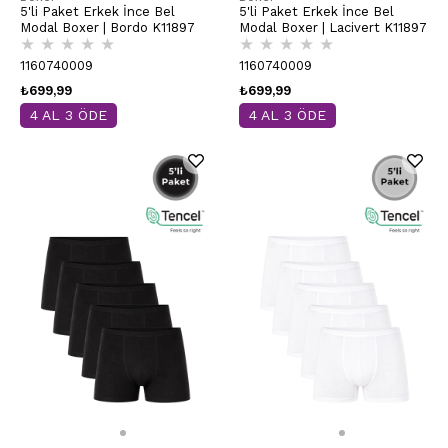
5'li Paket Erkek İnce Bel
5'li Paket Erkek İnce Bel
Modal Boxer | Bordo K11897
Modal Boxer | Lacivert K11897
★
★
★
★
★
★
★
★
★
★
1160740009
1160740009
₺699,99
₺699,99
4 AL 3 ÖDE
4 AL 3 ÖDE