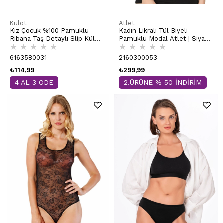
Külot
Atlet
Kız Çocuk %100 Pamuklu
Kadın Likralı Tül Biyeli
Ribana Taş Detaylı Slip Külot
Pamuklu Modal Atlet | Siyah
★
★
★
★
★
★
★
★
★
★
| Beyaz K0840
K25493
6163580031
2160300053
₺114,99
₺299,99
4 AL 3 ÖDE
2.ÜRÜNE % 50 İNDİRİM