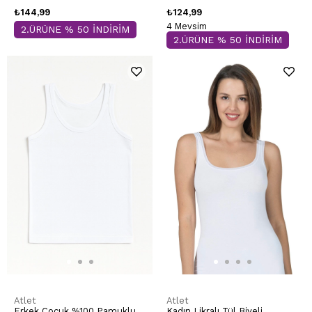
₺144,99
₺124,99
4 Mevsim
2.ÜRÜNE % 50 İNDİRİM
2.ÜRÜNE % 50 İNDİRİM
Atlet
Atlet
Erkek Çocuk %100 Pamuklu
Kadın Likralı Tül Biyeli