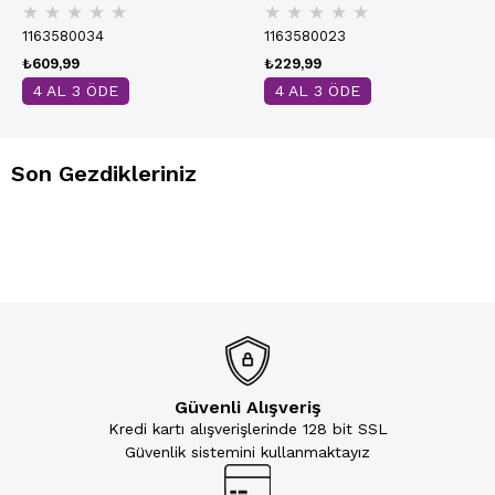
★
★
★
★
★
★
★
★
★
★
11113
1163580034
1163580023
₺609,99
₺229,99
4 AL 3 ÖDE
4 AL 3 ÖDE
Son Gezdikleriniz
Güvenli Alışveriş
Kredi kartı alışverişlerinde 128 bit SSL
Güvenlik sistemini kullanmaktayız