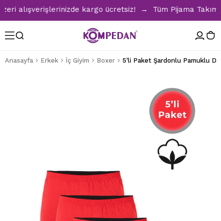
 alışverişlerinizde kargo ücretsiz! → Tüm Pijama Takımların
Anasayfa
Erkek
İç Giyim
Boxer