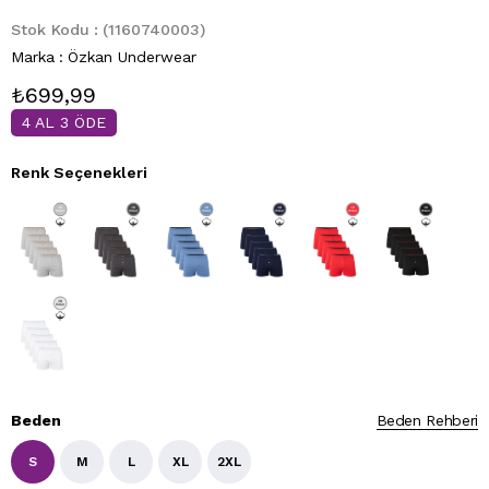
Stok Kodu
(1160740003)
Marka
:
Özkan Underwear
₺699,99
4 AL 3 ÖDE
Renk Seçenekleri
Beden
Beden Rehberi
S
M
L
XL
2XL