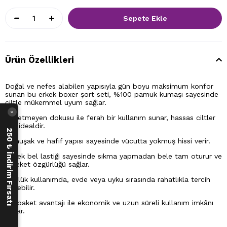
Ürün Özellikleri
Doğal ve nefes alabilen yapısıyla gün boyu maksimum konfor
sunan bu erkek boxer şort seti, %100 pamuk kumaşı sayesinde
ciltle mükemmel uyum sağlar.
›
Terletmeyen dokusu ile ferah bir kullanım sunar, hassas ciltler
için idealdir.
250 ₺ İndirim Fırsatı
Yumuşak ve hafif yapısı sayesinde vücutta yokmuş hissi verir.
Esnek bel lastiği sayesinde sıkma yapmadan bele tam oturur ve
hareket özgürlüğü sağlar.
Günlük kullanımda, evde veya uyku sırasında rahatlıkla tercih
edilebilir.
5’li paket avantajı ile ekonomik ve uzun süreli kullanım imkânı
sunar.