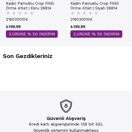
Kadın Pamuklu Crop Fitilli
Kadın Pamuklu Crop Fitilli
Örme Atlet | Ekru 26814
Örme Atlet | Siyah 26814
★
★
★
★
★
★
★
★
★
★
2160300104
2160300104
₺199,99
₺199,99
2.ÜRÜNE % 50 İNDİRİM
2.ÜRÜNE % 50 İNDİRİM
Son Gezdikleriniz
Güvenli Alışveriş
Kredi kartı alışverişlerinde 128 bit SSL
Güvenlik sistemini kullanmaktayız