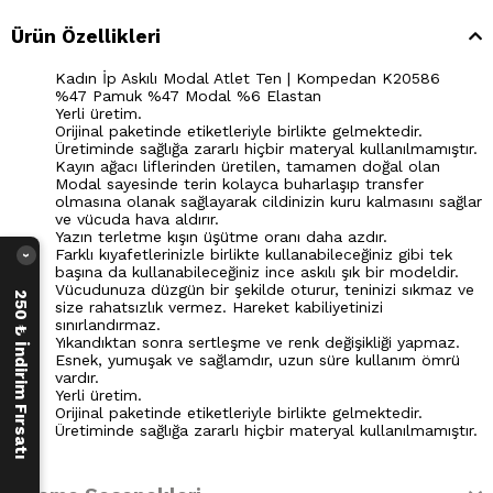
Ürün Özellikleri
Kadın İp Askılı Modal Atlet Ten | Kompedan K20586
%47 Pamuk %47 Modal %6 Elastan
Yerli üretim.
Orijinal paketinde etiketleriyle birlikte gelmektedir.
Üretiminde sağlığa zararlı hiçbir materyal kullanılmamıştır.
Kayın ağacı liflerinden üretilen, tamamen doğal olan
Modal sayesinde terin kolayca buharlaşıp transfer
olmasına olanak sağlayarak cildinizin kuru kalmasını sağlar
ve vücuda hava aldırır.
Yazın terletme kışın üşütme oranı daha azdır.
Farklı kıyafetlerinizle birlikte kullanabileceğiniz gibi tek
›
başına da kullanabileceğiniz ince askılı şık bir modeldir.
Vücudunuza düzgün bir şekilde oturur, teninizi sıkmaz ve
250 ₺ İndirim Fırsatı
size rahatsızlık vermez. Hareket kabiliyetinizi
sınırlandırmaz.
Yıkandıktan sonra sertleşme ve renk değişikliği yapmaz.
Esnek, yumuşak ve sağlamdır, uzun süre kullanım ömrü
vardır.
Yerli üretim.
Orijinal paketinde etiketleriyle birlikte gelmektedir.
Üretiminde sağlığa zararlı hiçbir materyal kullanılmamıştır.