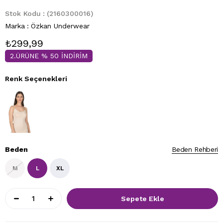
Stok Kodu
(2160300016)
Marka
:
Özkan Underwear
₺299,99
2.ÜRÜNE % 50 İNDİRİM
Renk Seçenekleri
Beden
Beden Rehberi
M
L
XL