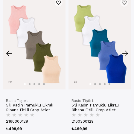
Basic Tişört
Basic Tişört
5'li Kadın Pamuklu Likralı
5'li Kadın Pamuklu Likralı
Ribana Fitilli Crop Atlet
Ribana Fitilli Crop Atlet
★
★
★
★
★
★
★
★
★
★
Tişört | 27120
Tişört | 27120
2160300129
2160300129
₺499,99
₺499,99