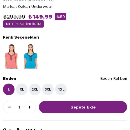
Marka
:
Özkan Underwear
₺299,99
₺149,99
%
50
NET %50 İNDİRİM
İndirim
Renk Seçenekleri
Beden
Beden Rehberi
L
XL
2XL
3XL
4XL