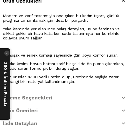
Ürün Özellikleri
Modern ve zarif tasarımıyla öne çıkan bu kadın tişört, günlük
şıklığınızı tamamlamak için ideal bir parçadır.
Yaka kısmında yer alan ince nakış detayları, ürüne feminen ve
dikkat çekici bir hava katarken sade tasarımıyla her kombinle
kolayca uyum sağlar.
›
Yumuşak ve esnek kumaşı sayesinde gün boyu konfor sunar.
V yaka kesimi boyun hattını zarif bir şekilde ön plana çıkarırken,
250 ₺ İndirim Fırsatı
vücudu saran formu şık bir duruş sağlar.
Tüm ürünler %100 yerli üretim olup, üretiminde sağlığa zararlı
herhangi bir materyal kullanılmamıştır.
Ödeme Seçenekleri
Ürün Önerileri
İade Detayları