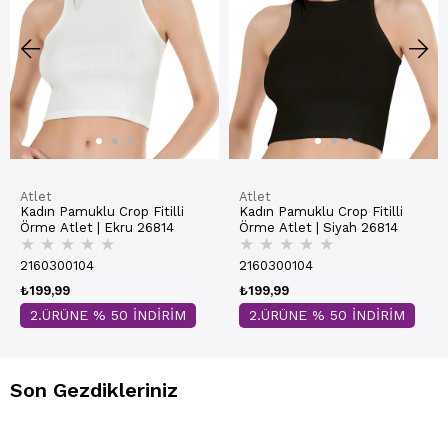
Atlet
Atlet
Kadın Pamuklu Crop Fitilli
Kadın Pamuklu Crop Fitilli
Örme Atlet | Ekru 26814
Örme Atlet | Siyah 26814
★
★
★
★
★
★
★
★
★
★
2160300104
2160300104
₺199,99
₺199,99
2.ÜRÜNE % 50 İNDİRİM
2.ÜRÜNE % 50 İNDİRİM
Son Gezdikleriniz