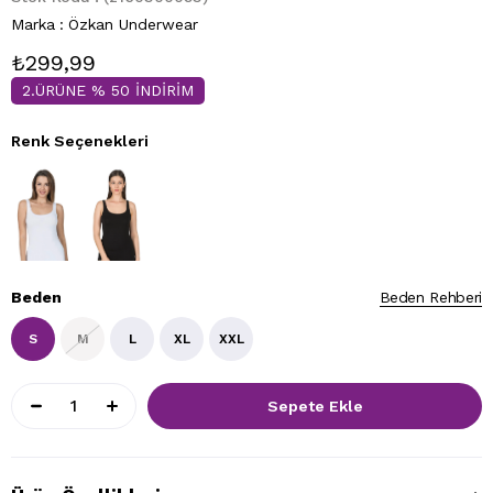
Marka
:
Özkan Underwear
₺299,99
2.ÜRÜNE % 50 İNDİRİM
Renk Seçenekleri
Beden
Beden Rehberi
S
M
L
XL
XXL