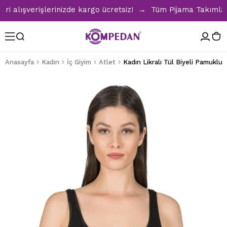
lışverişlerinizde kargo ücretsiz! → Tüm Pijama Takımlarında
Anasayfa
Kadın
İç Giyim
Atlet