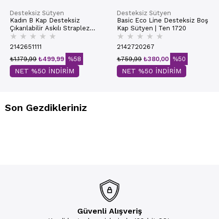
Desteksiz Sütyen
Desteksiz Sütyen
Kadın B Kap Desteksiz
Basic Eco Line Desteksiz Boş
Çıkarılabilir Askılı Straplez
Kap Sütyen | Ten 1720
★
★
★
★
★
★
★
★
★
★
Basic Sütyen | Ekru 7050
2142651111
2142720267
₺1.179,99
₺499,99
%58
₺759,99
₺380,00
%50
NET %50 İNDİRİM
NET %50 İNDİRİM
Son Gezdikleriniz
Güvenli Alışveriş