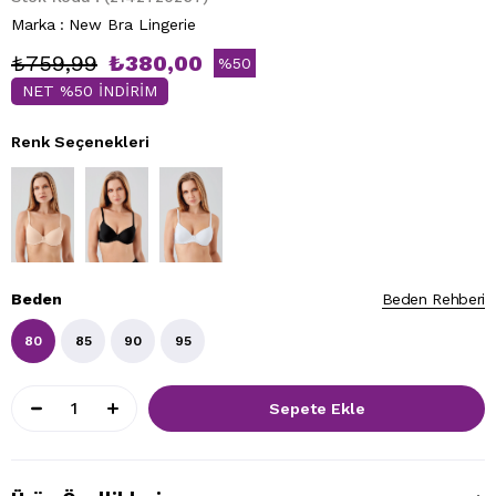
Marka
:
New Bra Lingerie
₺759,99
₺380,00
%
50
NET %50 İNDİRİM
İndirim
Renk Seçenekleri
Beden
Beden Rehberi
80
85
90
95