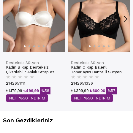
Desteksiz Sütyen
Desteksiz Sütyen
Kadın B Kap Desteksiz
Kadın C Kap Balenli
Çıkarılabilir Askılı Straplez
Toparlayıcı Dantelli Sütyen |
★
★
★
★
★
★
★
★
★
★
Basic Sütyen | Ekru 7050
Siyah 6000
2142651111
2142651336
₺1.179,99
₺499,99
%58
₺1.399,99
₺600,00
%57
NET %50 İNDİRİM
NET %50 İNDİRİM
Son Gezdikleriniz