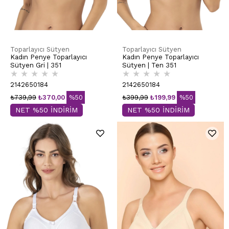
Toparlayıcı Sütyen
Toparlayıcı Sütyen
Kadın Penye Toparlayıcı
Kadın Penye Toparlayıcı
Sütyen Gri | 351
Sütyen | Ten 351
★
★
★
★
★
★
★
★
★
★
2142650184
2142650184
₺739,99
₺370,00
%50
₺399,99
₺199,99
%50
NET %50 İNDİRİM
NET %50 İNDİRİM