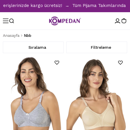
şlerinizde kargo ücretsiz! → Tüm Pijama Takımlarında %30 İ
Anasayfa
Nbb
Sıralama
Filtreleme