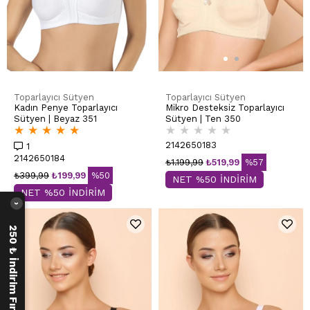
Toparlayıcı Sütyen
Toparlayıcı Sütyen
Kadın Penye Toparlayıcı
Mikro Desteksiz Toparlayıcı
Sütyen | Beyaz 351
Sütyen | Ten 350
★
★
★
★
★
★
★
★
★
★
2142650183
1
2142650184
₺1.199,99
₺519,99
%57
₺399,99
₺199,99
%50
NET %50 İNDİRİM
NET %50 İNDİRİM
›
250 ₺ İndirim Fırsatı