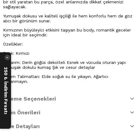
bir stil yaratan bu parça, özel anlarınızda dikkat çekmenizi
sağlayacak.
Yumuşak dokusu ve kaliteli işçiliği ile hem konforlu hem de göz
alıcı bir görünüm sunar.
Kırmızının büyüleyici etkisini taşıyan bu body, romantik geceler
için ideal bir seçimdir.
Özellikler:
Renk: Kırmızı
›
Tasarım: Derin göğüs dekolteli Esnek ve vücuda oturan yapı
Yumuşak dokulu kumaş Şık ve cesur detaylar
250 ₺ İndirim Fırsatı
Bakım Talimatları: Elde soğuk su ile yıkayın. Ağartıcı
kullanmayın.
Ödeme Seçenekleri
Ürün Önerileri
İade Detayları