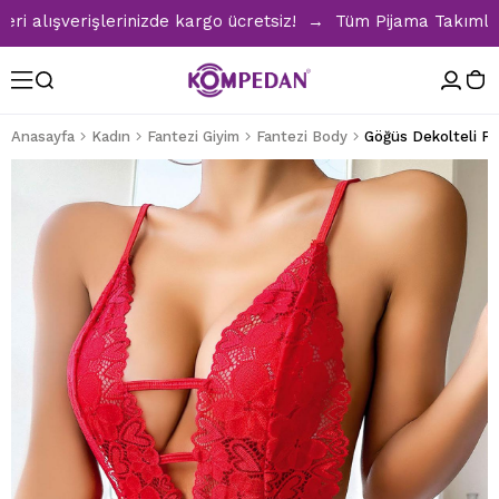
ışverişlerinizde kargo ücretsiz! → Tüm Pijama Takımlarında 
Anasayfa
Kadın
Fantezi Giyim
Fantezi Body
Göğüs Dekolteli Fan