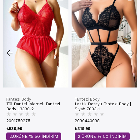
Fantezi Body
Fantezi Body
Tül Dantel İşlemeli Fantezi
Lastik Detaylı Fantezi Body |
Body | 3390-2
Siyah 7003-1
★
★
★
★
★
★
★
★
★
★
2091750275
2090440098
₺539,99
₺319,99
2.ÜRÜNE % 50 İNDİRİM
2.ÜRÜNE % 50 İNDİRİM