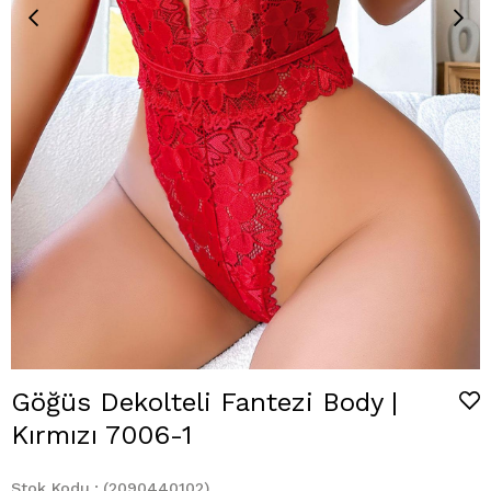
Göğüs Dekolteli Fantezi Body |
Kırmızı 7006-1
Stok Kodu
(2090440102)