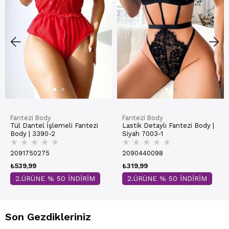
Fantezi Body
Fantezi Body
Tül Dantel İşlemeli Fantezi
Lastik Detaylı Fantezi Body |
Body | 3390-2
Siyah 7003-1
★
★
★
★
★
★
★
★
★
★
2091750275
2090440098
₺539,99
₺319,99
2.ÜRÜNE % 50 İNDİRİM
2.ÜRÜNE % 50 İNDİRİM
Son Gezdikleriniz