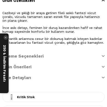
Ürün Özellikleri
Cazibeyi ve şıklığı bir araya getiren fileli askılı fantezi vücut
çorabı, vücudu tamamen saran esnek file yapısıyla hatlarınızı
ön plana çıkarır.
İnce askı detayı, feminen bir duruş kazandırırken hafif ve rahat
kumaşı sayesinde konforlu bir kullanım sunar.
Romantik anlarınıza cesur bir dokunuş katmak isteyen kadınlar
›
için tasarlanan bu fantazi vücut çorabı, şıklığıyla göz kamaştırır.
250 ₺ İndirim Fırsatı
Ödeme Seçenekleri
Ürün Önerileri
İade Detayları
Kritik Stok