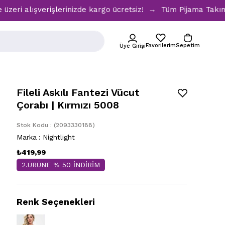
şverişlerinizde kargo ücretsiz! → Tüm Pijama Takımlarında %
Favorilerim
Sepetim
Üye Girişi
Fileli Askılı Fantezi Vücut
Çorabı | Kırmızı 5008
Stok Kodu
(2093330188)
Marka
:
Nightlight
₺419,99
2.ÜRÜNE % 50 İNDİRİM
Renk Seçenekleri