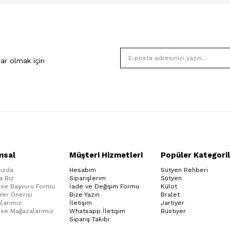
ar olmak için
msal
Müşteri Hizmetleri
Popüler Kategoril
ızda
Hesabım
Sütyen Rehberi
a Biz
Siparişlerim
Sütyen
ise Başvuru Formu
İade ve Değişim Formu
Külot
 Yer Önerisi
Bize Yazın
Bralet
larımız
İletişim
Jartiyer
ise Mağazalarımız
Whatsapp İletişim
Büstiyer
Sipariş Takibi