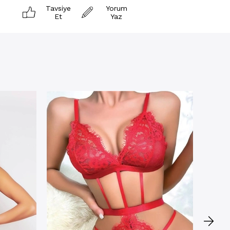
Tavsiye
Yorum
Et
Yaz
Fantez
Geniş 
Fantez
★
★
20933
₺419,
2.ÜR