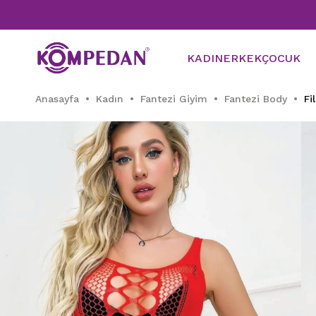
KADIN
ERKEK
ÇOCUK
Anasayfa
Kadın
Fantezi Giyim
Fantezi Body
Fi