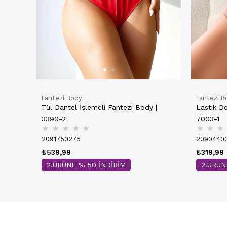
Fantezi Body
Fantezi B
Tül Dantel İşlemeli Fantezi Body |
Lastik De
3390-2
7003-1
★
★
★
★
★
★
★
★
2091750275
2090440
₺539,99
₺319,99
2.ÜRÜNE % 50 İNDİRİM
2.ÜRÜN