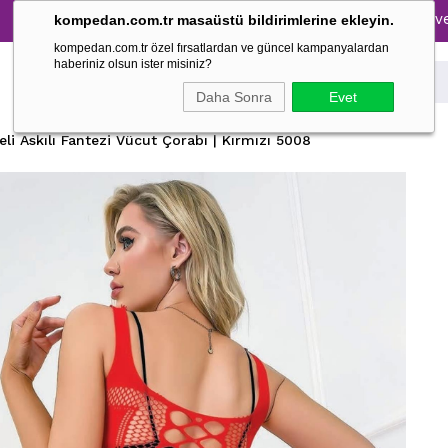
Tüm Pijama Takımlarında %30 İndirim → 1500 TL ve üzeri alı
kompedan.com.tr masaüstü bildirimlerine ekleyin.
kompedan.com.tr özel fırsatlardan ve güncel kampanyalardan
haberiniz olsun ister misiniz?
Daha Sonra
Evet
leli Askılı Fantezi Vücut Çorabı | Kırmızı 5008