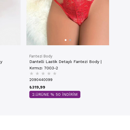
Fantezi Body
ay
Dantelli Lastik Detaylı Fantezi Body |
Kırmızı 7003-2
★
★
★
★
★
2090440099
₺319,99
2.ÜRÜNE % 50 İNDİRİM