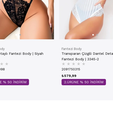
ody
Fantezi Body
taylı Fantezi Body | Siyah
Transparan Çizgili Dantel Det
Fantezi Body | 3345-2
★
★
★
★
★
★
★
098
2091750315
₺579,99
E % 50 İNDİRİM
2.ÜRÜNE % 50 İNDİRİM