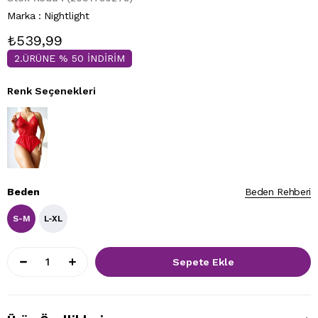
Marka
:
Nightlight
₺539,99
2.ÜRÜNE % 50 İNDİRİM
Renk Seçenekleri
Beden
Beden Rehberi
S-M
L-XL