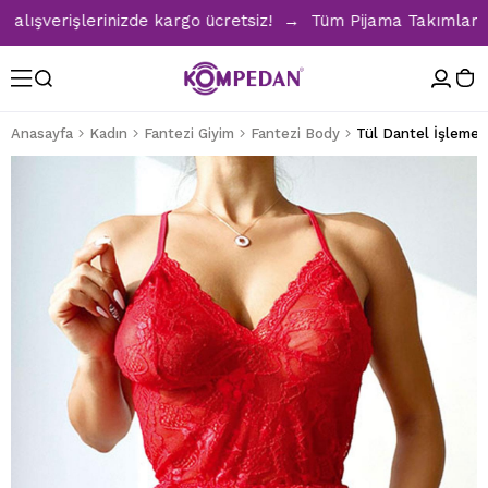
şverişlerinizde kargo ücretsiz! → Tüm Pijama Takımlarında 
Anasayfa
Kadın
Fantezi Giyim
Fantezi Body
Tül Dantel İşlemel