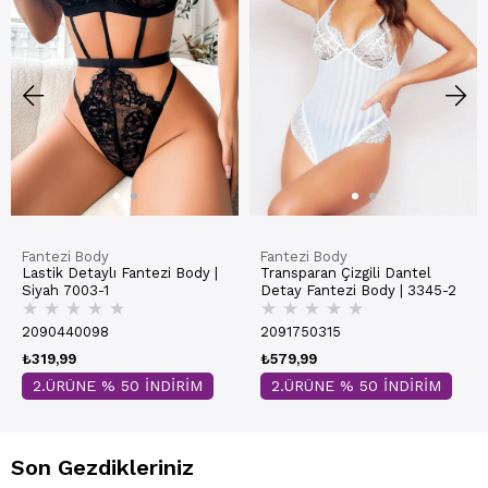
Fantezi Body
Fantezi Body
Lastik Detaylı Fantezi Body |
Transparan Çizgili Dantel
Siyah 7003-1
Detay Fantezi Body | 3345-2
★
★
★
★
★
★
★
★
★
★
2090440098
2091750315
₺319,99
₺579,99
2.ÜRÜNE % 50 İNDİRİM
2.ÜRÜNE % 50 İNDİRİM
Son Gezdikleriniz