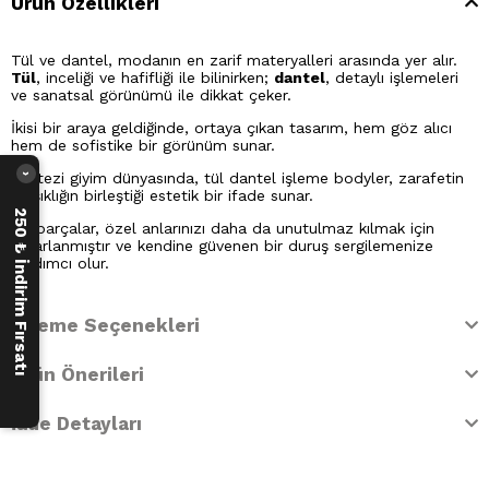
Ürün Özellikleri
Tül ve dantel, modanın en zarif materyalleri arasında yer alır.
Tül
, inceliği ve hafifliği ile bilinirken;
dantel
, detaylı işlemeleri
ve sanatsal görünümü ile dikkat çeker.
İkisi bir araya geldiğinde, ortaya çıkan tasarım, hem göz alıcı
hem de sofistike bir görünüm sunar.
Fantezi giyim dünyasında, tül dantel işleme bodyler, zarafetin
›
ve şıklığın birleştiği estetik bir ifade sunar.
250 ₺ İndirim Fırsatı
Bu parçalar, özel anlarınızı daha da unutulmaz kılmak için
tasarlanmıştır ve kendine güvenen bir duruş sergilemenize
yardımcı olur.
Ödeme Seçenekleri
Ürün Önerileri
İade Detayları