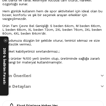
bel bandı ve rahat kesimiyle vücuda tam oturur, hareket
özgürlüğü sunar.
Hem günlük kullanım hem de spor aktiviteleri için ideal olan bu
boxer, konforlu ve şık bir seçenek arayan erkekler için
vazgeçilmezdir.
Ürün Tam Çevre Bel Genişliği: S beden 64cm, M beden 66cm,
L beden 68cm, XL beden 72cm, 2XL beden 76cm, 3XL beden
80cm, 4XL beden 84cm'dir.
Vücudunuza düzgün bir şekilde oturur, teninizi sıkmaz ve size
›
rahatsızlık vermez.
250 ₺ İndirim Fırsatı
Hareket kabiliyetinizi sınırlandırmaz.;
Tüm ürünler %100 yerli üretim olup, üretiminde sağlığa zararlı
herhangi bir materyal kullanılmamıştır.
Ürün Önerileri
İade Detayları
Fiyat Düşünce Haber Ver