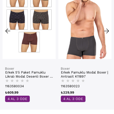
Boxer
Boxer
Erkek 5'li Paket Pamuklu
Erkek Pamuklu Modal Boxer |
Likralı Modal Desenli Boxer |
Antrasit K11897
★
★
★
★
★
★
★
★
★
★
11113
1163580034
1163580023
₺609,99
₺229,99
4 AL 3 ÖDE
4 AL 3 ÖDE