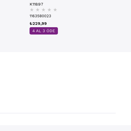
K11897
★
★
★
★
★
1163580023
₺229,99
4 AL 3 ÖDE