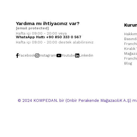
Yardıma mı ihtiyacınız var?
Kuru
[email protected]
Hafta içi 09:00 - 20:00 veya
Hakkım
WhatsApp Hattı +90 850 333 0 567
Basınd
Hafta içi 09:00 - 20:00 destek alabilirsiniz
Franch
Kiralık
Mağaza
Facebook
Instagram
Youtube
Linkedin
Franch
Blog
© 2024 KOMPEDAN. bir (Onbir Perakende MağazacılıK A.Ş) mar