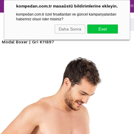
ijama Takımlarında %30 İndirim → 1500 TL ve üzeri alışveri
kompedan.com.tr masaüstü bildirimlerine ekleyin.
kompedan.com.tr özel fırsatlardan ve güncel kampanyalardan
haberiniz olsun ister misiniz?
Daha Sonra
Evet
 Modal Boxer | Gri K11897