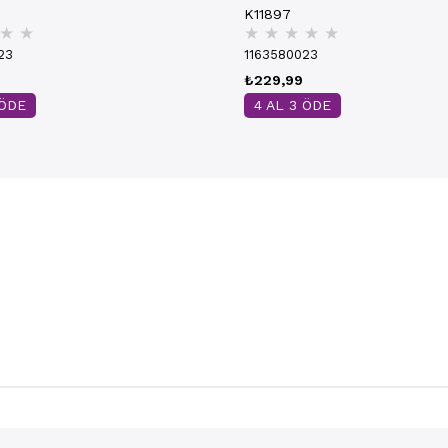
K11897
★
★
★
★
★
★
★
23
1163580023
₺229,99
 ÖDE
4 AL 3 ÖDE