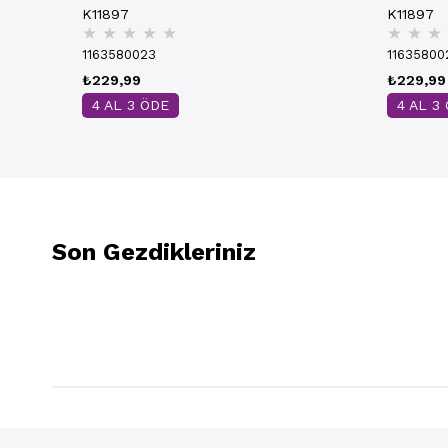
K11897
K11897
★
★
★
★
★
★
★
★
1163580023
11635800
₺229,99
₺229,99
4 AL 3 ÖDE
4 AL 3
Son Gezdikleriniz