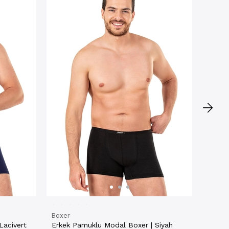
Boxer
Erkek 
Boxer
★
★
116358
₺224
4 AL
Boxer
Lacivert
Erkek Pamuklu Modal Boxer | Siyah