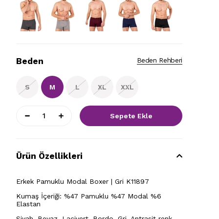
Beden
Beden Rehberi
S
M
L
XL
XXL
Ürün Özellikleri
Erkek Pamuklu Modal Boxer | Gri K11897
Kumaş İçeriği: %47 Pamuklu %47 Modal %6
Elastan
Siyah, Beyaz, Lacivert, Bordo, Gri, Antrasit renk