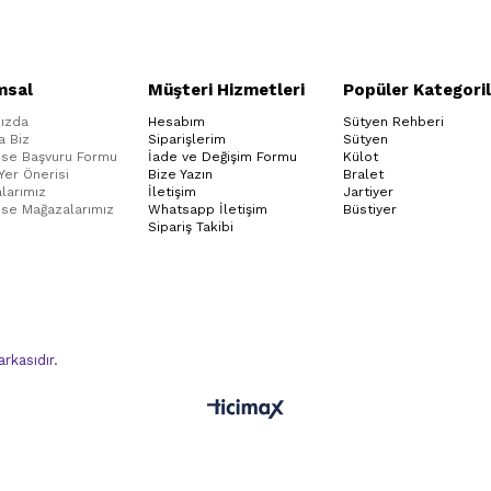
msal
Müşteri Hizmetleri
Popüler Kategoril
ızda
Hesabım
Sütyen Rehberi
a Biz
Siparişlerim
Sütyen
ise Başvuru Formu
İade ve Değişim Formu
Külot
 Yer Önerisi
Bize Yazın
Bralet
larımız
İletişim
Jartiyer
ise Mağazalarımız
Whatsapp İletişim
Büstiyer
Sipariş Takibi
kasıdır.