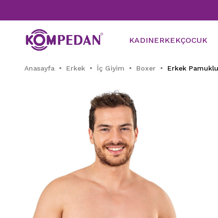
Tüm P
KADIN
ERKEK
ÇOCUK
Anasayfa
Erkek
İç Giyim
Boxer
Erkek Pamuklu