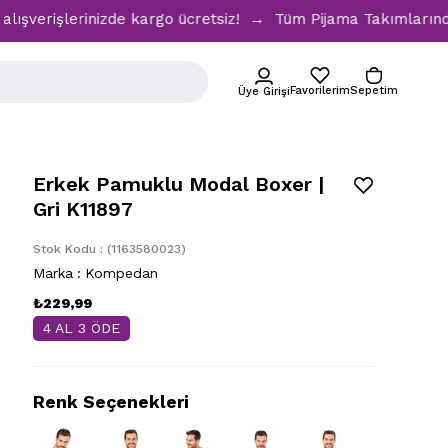
şlerinizde kargo ücretsiz! → Tüm Pijama Takımlarında %30 İn
Favorilerim
Sepetim
Üye Girişi
Erkek Pamuklu Modal Boxer |
Gri K11897
Stok Kodu
(1163580023)
Marka
:
Kompedan
₺229,99
4 AL 3 ÖDE
Renk Seçenekleri