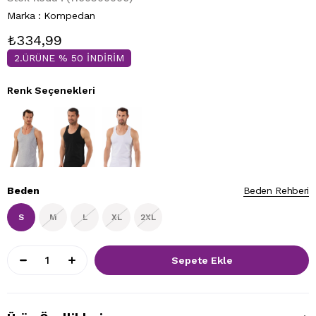
Marka
:
Kompedan
₺334,99
2.ÜRÜNE % 50 İNDİRİM
Renk Seçenekleri
Beden
Beden Rehberi
S
M
L
XL
2XL