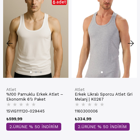
Atlet
Atlet
%100 Pamuklu Erkek Atlet –
Erkek Likralı Sporcu Atlet Gri
Ekonomik 6'lı Paket
Melanj | K0267
★
★
★
★
★
★
★
★
★
★
1SVIG111120-029445
1160300006
₺599,99
₺334,99
2.ÜRÜNE % 50 İNDİRİM
2.ÜRÜNE % 50 İNDİRİM