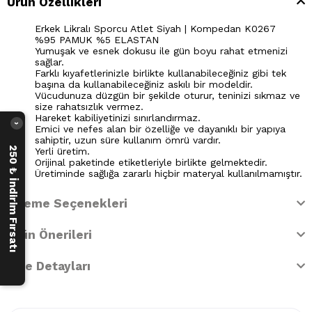
Ürün Özellikleri
Erkek Likralı Sporcu Atlet Siyah | Kompedan K0267
%95 PAMUK %5 ELASTAN
Yumuşak ve esnek dokusu ile gün boyu rahat etmenizi
sağlar.
Farklı kıyafetlerinizle birlikte kullanabileceğiniz gibi tek
başına da kullanabileceğiniz askılı bir modeldir.
Vücudunuza düzgün bir şekilde oturur, teninizi sıkmaz ve
size rahatsızlık vermez.
Hareket kabiliyetinizi sınırlandırmaz.
›
Emici ve nefes alan bir özelliğe ve dayanıklı bir yapıya
sahiptir, uzun süre kullanım ömrü vardır.
250 ₺ İndirim Fırsatı
Yerli üretim.
Orijinal paketinde etiketleriyle birlikte gelmektedir.
Üretiminde sağlığa zararlı hiçbir materyal kullanılmamıştır.
Ödeme Seçenekleri
Ürün Önerileri
İade Detayları