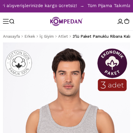
ışverişlerinizde kargo ücretsiz! → Tüm Pijama Takımlarında 
Anasayfa
Erkek
İç Giyim
Atlet