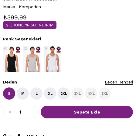
Marka
:
Kompedan
₺399,99
2.ÜRÜNE % 50 İNDİRİM
Renk Seçenekleri
Beden
Beden Rehberi
S
M
L
XL
2XL
3XL
4XL
5XL