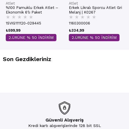
Atlet
Atlet
%100 Pamuklu Erkek Atlet –
Erkek Likralı Sporcu Atlet Gri
Ekonomik 6'lı Paket
Melanj | K0267
★
★
★
★
★
★
★
★
★
★
1SVIG111120-029445
1160300006
₺599,99
₺334,99
2.ÜRÜNE % 50 İNDİRİM
2.ÜRÜNE % 50 İNDİRİM
Son Gezdikleriniz
Güvenli Alışveriş
Kredi kartı alışverişlerinde 128 bit SSL