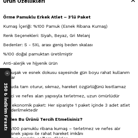
Ürün Özellikleri
Örme Pamuklu Erkek Atlet – 3’lü Paket
Kumaş İçeriği: %100 Pamuk (Esnek Ribana Kumaş)
Renk Seçenekleri: Siyah, Beyaz, Gri Melanj
Bedenler: S - 5XL arası geniş beden skalası
%100 doğal pamuktan üretilmiştir
Anti-alerjik ve hijyenik ürün
Yumuşak ve esnek dokusu sayesinde gün boyu rahat kullanım
›
sağlar
250 ₺ İndirim Fırsatı
Vücuda tam oturur, sıkmaz, hareket özgürlüğünü kısıtlamaz
Emici ve nefes alan yapısıyla terletmez, uzun ömürlüdür
3’lü ekonomik paket: Her siparişte 1 paket içinde 3 adet atlet
gönderilmektedir
Neden Bu Ürünü Tercih Etmelisiniz?
✔ %100 pamuklu ribana kumaş – terletmez ve nefes alır
✔ Esnek yapısı ile rahat hareket imkânı