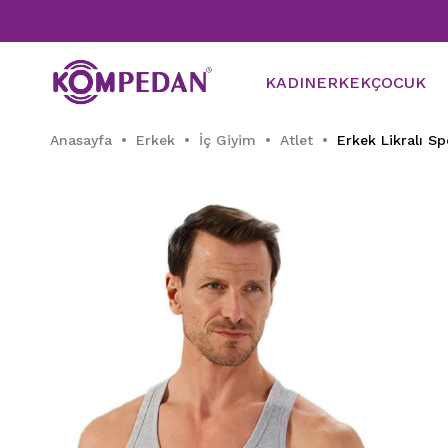
Tüm 
KADIN
ERKEK
ÇOCUK
Anasayfa
Erkek
İç Giyim
Atlet
Erkek Likralı S