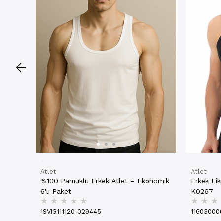
Atlet
Atlet
%100 Pamuklu Erkek Atlet – Ekonomik
Erkek Lik
6'lı Paket
K0267
★
★
★
★
★
★
★
★
1SVIG111120-029445
11603000