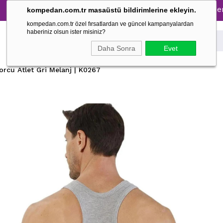
Pijama Takımlarında %30 İndirim → 1500 TL ve üzeri alışver
kompedan.com.tr masaüstü bildirimlerine ekleyin.
kompedan.com.tr özel fırsatlardan ve güncel kampanyalardan
haberiniz olsun ister misiniz?
Daha Sonra
Evet
porcu Atlet Gri Melanj | K0267