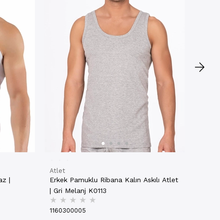
| Siya
★
★
1
11603
₺214,
2.ÜR
Atlet
az |
Erkek Pamuklu Ribana Kalın Askılı Atlet
| Gri Melanj K0113
★
★
★
★
★
1160300005