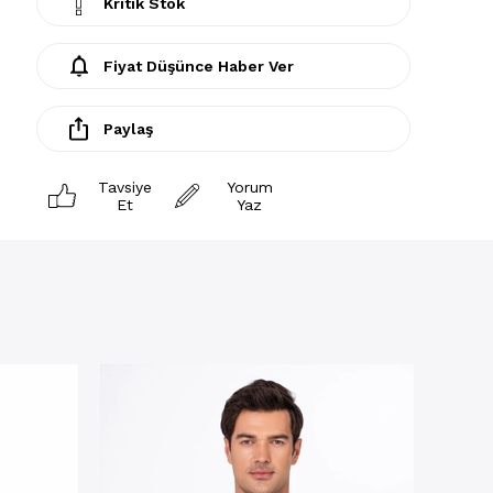
Kritik Stok
Fiyat Düşünce Haber Ver
Paylaş
Tavsiye
Yorum
Et
Yaz
Atlet
Erkek 