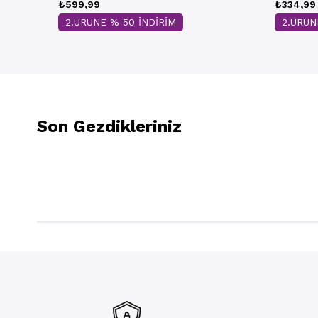
₺599,99
₺334,99
2.ÜRÜNE % 50 İNDİRİM
2.ÜRÜN
Son Gezdikleriniz