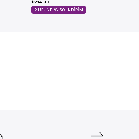
₺214,99
2.ÜRÜNE % 50 İNDİRİM