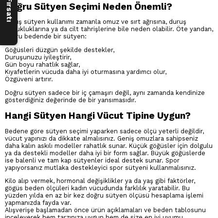
Doğru Sütyen Seçimi Neden Önemli?
Yanlış sütyen kullanımı zamanla omuz ve sırt ağrısına, duruş
bozukluklarına ya da cilt tahrişlerine bile neden olabilir. Öte yandan,
doğru bedende bir sütyen:
Göğüsleri düzgün şekilde destekler,
Duruşunuzu iyileştirir,
Gün boyu rahatlık sağlar,
Kıyafetlerin vücuda daha iyi oturmasına yardımcı olur,
Özgüveni artırır.
Doğru sütyen sadece bir iç çamaşırı değil, aynı zamanda kendinize
gösterdiğiniz değerinde de bir yansımasıdır.
Hangi Sütyen Hangi Vücut Tipine Uygun?
Bedene göre sütyen seçimi yaparken sadece ölçü yeterli değildir,
vücut yapınızı da dikkate almalısınız. Geniş omuzlara sahipseniz
daha kalın askılı modeller rahatlık sunar. Küçük göğüsler için dolgulu
ya da destekli modeller daha iyi bir form sağlar. Büyük göğüslerde
ise balenli ve tam kap sütyenler ideal destek sunar. Spor
yapıyorsanız mutlaka destekleyici spor sütyeni kullanmalısınız.
Kilo alıp vermek, hormonal değişiklikler ya da yaş gibi faktörler,
gögüs beden ölçüleri kadın vücudunda farklılık yaratabilir. Bu
yüzden yılda en az bir kez doğru sütyen ölçüsü hesaplama işlemi
yapmanızda fayda var.
Alışverişe başlamadan önce ürün açıklamaları ve beden tablosunu
inceleyerek hem tarzınıza uygun hem de size en iyi uyumu