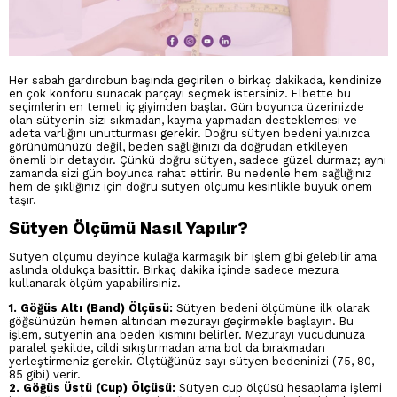
Her sabah gardırobun başında geçirilen o birkaç dakikada, kendinize
en çok konforu sunacak parçayı seçmek istersiniz. Elbette bu
seçimlerin en temeli iç giyimden başlar. Gün boyunca üzerinizde
olan sütyenin sizi sıkmadan, kayma yapmadan desteklemesi ve
adeta varlığını unutturması gerekir. Doğru sütyen bedeni yalnızca
görünümünüzü değil, beden sağlığınızı da doğrudan etkileyen
önemli bir detaydır. Çünkü doğru sütyen, sadece güzel durmaz; aynı
zamanda sizi gün boyunca rahat ettirir. Bu nedenle hem sağlığınız
hem de şıklığınız için doğru sütyen ölçümü kesinlikle büyük önem
taşır.
Sütyen Ölçümü Nasıl Yapılır?
Sütyen ölçümü deyince kulağa karmaşık bir işlem gibi gelebilir ama
aslında oldukça basittir. Birkaç dakika içinde sadece mezura
kullanarak ölçüm yapabilirsiniz.
1. Göğüs Altı (Band) Ölçüsü:
Sütyen bedeni ölçümüne ilk olarak
göğsünüzün hemen altından mezurayı geçirmekle başlayın. Bu
işlem, sütyenin ana beden kısmını belirler. Mezurayı vücudunuza
paralel şekilde, cildi sıkıştırmadan ama bol da bırakmadan
yerleştirmeniz gerekir. Ölçtüğünüz sayı sütyen bedeninizi (75, 80,
85 gibi) verir.
2. Göğüs Üstü (Cup) Ölçüsü:
Sütyen cup ölçüsü hesaplama işlemi