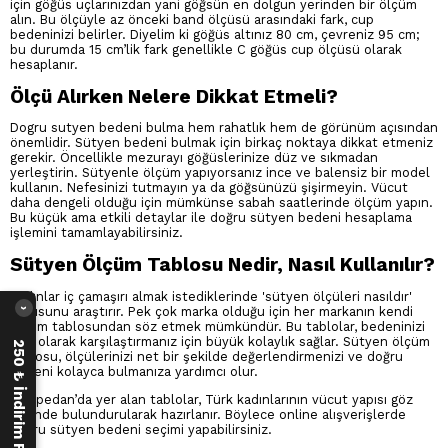
için göğüs uçlarınızdan yani göğsün en dolgun yerinden bir ölçüm
alın. Bu ölçüyle az önceki band ölçüsü arasındaki fark, cup
bedeninizi belirler. Diyelim ki göğüs altınız 80 cm, çevreniz 95 cm;
bu durumda 15 cm’lik fark genellikle C göğüs cup ölçüsü olarak
hesaplanır.
Ölçü Alırken Nelere Dikkat Etmeli?
Dogru sutyen bedeni bulma hem rahatlık hem de görünüm açısından
önemlidir. Sütyen bedeni bulmak için birkaç noktaya dikkat etmeniz
gerekir. Öncellikle mezurayı göğüslerinize düz ve sıkmadan
yerleştirin. Sütyenle ölçüm yapıyorsanız ince ve balensiz bir model
kullanın. Nefesinizi tutmayın ya da göğsünüzü şişirmeyin. Vücut
daha dengeli olduğu için mümkünse sabah saatlerinde ölçüm yapın.
Bu küçük ama etkili detaylar ile doğru sütyen bedeni hesaplama
işlemini tamamlayabilirsiniz.
Sütyen Ölçüm Tablosu Nedir, Nasıl Kullanılır?
Kadınlar iç çamaşırı almak istediklerinde 'sütyen ölçüleri nasıldır'
sorusunu araştırır. Pek çok marka olduğu için her markanın kendi
›
ölçüm tablosundan söz etmek mümkündür. Bu tablolar, bedeninizi
tam olarak karşılaştırmanız için büyük kolaylık sağlar. Sütyen ölçüm
250 ₺ İndirim Fırsatı
tablosu, ölçülerinizi net bir şekilde değerlendirmenizi ve doğru
bedeni kolayca bulmanıza yardımcı olur.
Kompedan’da yer alan tablolar, Türk kadınlarının vücut yapısı göz
önünde bulundurularak hazırlanır. Böylece online alışverişlerde
doğru sütyen bedeni seçimi yapabilirsiniz.