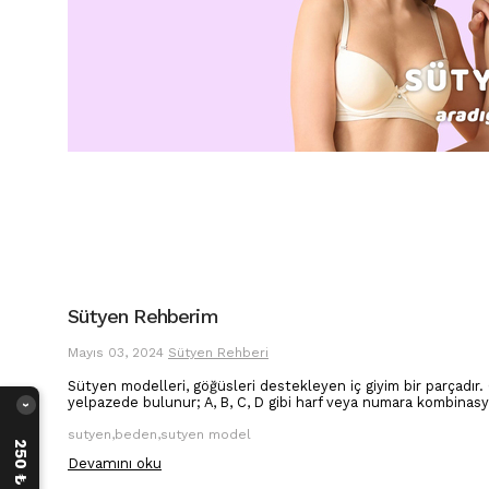
Sütyen Rehberim
Mayıs 03, 2024
Sütyen Rehberi
Sütyen modelleri, göğüsleri destekleyen iç giyim bir parçadır. 
yelpazede bulunur; A, B, C, D gibi harf veya numara kombinasyo
›
sutyen,beden,sutyen model
Devamını oku