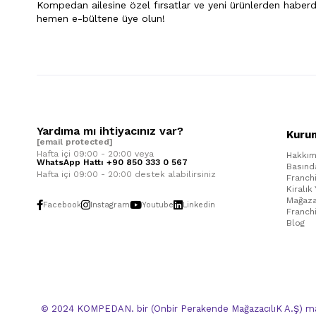
Kompedan ailesine özel fırsatlar ve yeni ürünlerden haberd
hemen e-bültene üye olun!
Yardıma mı ihtiyacınız var?
Kuru
[email protected]
Hafta içi 09:00 - 20:00 veya
Hakkım
WhatsApp Hattı +90 850 333 0 567
Basınd
Hafta içi 09:00 - 20:00 destek alabilirsiniz
Franch
Kiralık
Mağaza
Facebook
Instagram
Youtube
Linkedin
Franch
Blog
© 2024 KOMPEDAN. bir (Onbir Perakende MağazacılıK A.Ş) mar