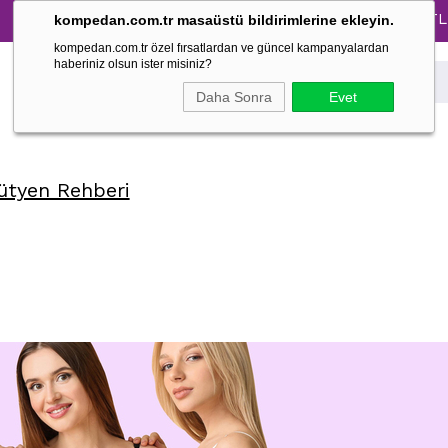
Tüm Pijama Takımlarında %30 İndirim → 1500 TL ve üze
kompedan.com.tr masaüstü bildirimlerine ekleyin.
kompedan.com.tr özel fırsatlardan ve güncel kampanyalardan
haberiniz olsun ister misiniz?
Daha Sonra
Evet
ütyen Rehberi