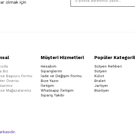
ar olmak için
msal
Müşteri Hizmetleri
Popüler Kategoril
ızda
Hesabım
Sütyen Rehberi
a Biz
Siparişlerim
Sütyen
ise Başvuru Formu
İade ve Değişim Formu
Külot
 Yer Önerisi
Bize Yazın
Bralet
larımız
İletişim
Jartiyer
ise Mağazalarımız
Whatsapp İletişim
Büstiyer
Sipariş Takibi
kasıdır.