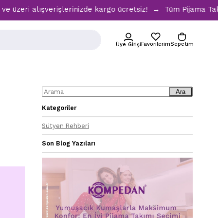
ri alışverişlerinizde kargo ücretsiz! → Tüm Pijama Takımlar
Favorilerim
Sepetim
Üye Girişi
Ara
Kategoriler
Sütyen Rehberi
Son Blog Yazıları