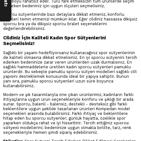
gün boyu rahatsız eder. Türü fark etmeksizin tüm ürünlerde seçim
yaparken bedeniniz için uygun ölçüleri seçmelisiniz.
Sporcu sütyenlerinde bazı detaylara dikkat etmeniz, konforlu
ürünleri temin etmenizi mümkün kılar. Eğer cildiniz hassassa dikişsiz
sporcu bra ya da dikişsiz sporcu bralet seçeneklerini
değerlendirebilirsiniz.
Cildiniz İçin Kaliteli Kadın Spor Sütyenlerini
Seçmelisiniz!
Sağlıklı bir yaşamı hedefliyorsanız kullanacağınız spor sütyenlerinin
de kaliteli olmasına dikkat etmelisiniz. En iyi sporcu sütyenini tercih
ederken bedeninize zarar veren ürünlerden uzak durmalısınız. En
sağlıklı hammaddelerle üretilen kadın sporcu sütyenleri pamuklu
ürünlerdir. Bu sebeple pamuklu sporcu sütyen modelleri sağlıklı cilt
yapısını desteklemek konusunda ideal bir yapıya sahiptir. Bunun
yanı sıra, pamuklu sporcu sütyenleri uzun süre boyunca
kullanabilirsiniz.
Modern ve şık tasarımlarıyla öne çıkan ürünlerimiz, kadınların farklı
ihtiyaçlarına uygun ürün seçenekleriyle konforu ve şıklığı bir arada
sunar. Sporcu, balenli - balensiz, destekli - desteksiz gibi farklı
beklentilere uygun şekilde tasarlanan ürünleri Kompedan model
seçenekleri arasında bulabilirsiniz. Farklı ihtiyaç ve beklentilere
hitap eden bu sporcu sütyenler; günlük hayatta, özelikle spor
yaparken oldukça rahat ve iyi hissettirir. Tercih ettiğiniz
sporcu
sütyeni
modellerini; bedeninize uygun olmakla birlilte, tarz, renk
seçenekleriyle hemen şimdi sipariş edebilirsiniz.