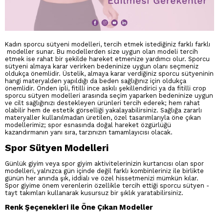
Kadın sporcu sütyeni modelleri, tercih etmek istediğiniz farklı farklı
modeller sunar. Bu modellerden size uygun olan modeli tercih
etmek ise rahat bir şekilde hareket etmenize yardımcı olur. Sporcu
sütyeni almaya karar verirken bedeninize uygun olanı seçmeniz
oldukça önemlidir. Üstelik, almaya karar verdiğiniz sporcu sütyeninin
hangi materyalden yapıldığı da beden sağlığınız için oldukça
önemlidir. Önden ipli, fitilli ince askılı şekillendirici ya da fitilli crop
sporcu sütyen modelleri arasında seçim yaparken bedeninize uygun
ve cilt sağlığınızı destekleyen ürünleri tercih ederek; hem rahat
olabilir hem de estetik görselliği yakalayabilirsiniz. Sağlığa zararlı
materyaller kullanılmadan üretilen, özel tasarımlarıyla öne çıkan
modellerimiz; spor esnasında doğal hareket özgürlüğü
kazandırmanın yanı sıra, tarzınızın tamamlayıcısı olacak.
Spor Sütyen Modelleri
Günlük giyim veya spor giyim aktivitelerinizin kurtarıcısı olan spor
modelleri, yalnızca gün içinde değil farklı kombinleriniz ile birlikte
günün her anında şık, iddialı ve özel hissetmenizi mümkün kılar.
Spor giyime önem verenlerin özellikle tercih ettiği sporcu sütyen -
tayt takımları kullanarak kusursuz bir şıklık yaratabilirsiniz.
Renk Şeçenekleri ile Öne Çıkan Modeller