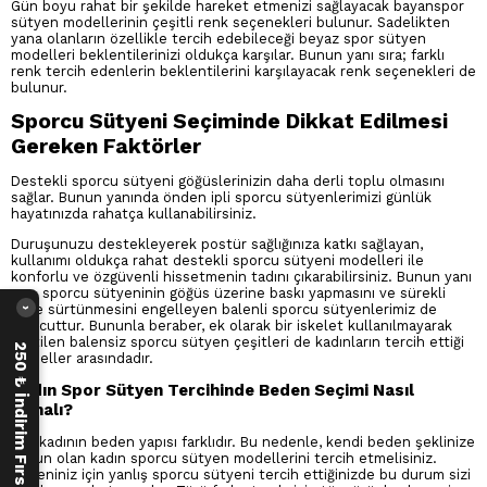
Gün boyu rahat bir şekilde hareket etmenizi sağlayacak bayanspor
sütyen modellerinin çeşitli renk seçenekleri bulunur. Sadelikten
yana olanların özellikle tercih edebileceği beyaz spor sütyen
modelleri beklentilerinizi oldukça karşılar. Bunun yanı sıra; farklı
renk tercih edenlerin beklentilerini karşılayacak renk seçenekleri de
bulunur.
Sporcu Sütyeni Seçiminde Dikkat Edilmesi
Gereken Faktörler
Destekli sporcu sütyeni göğüslerinizin daha derli toplu olmasını
sağlar. Bunun yanında önden ipli sporcu sütyenlerimizi günlük
hayatınızda rahatça kullanabilirsiniz.
Duruşunuzu destekleyerek postür sağlığınıza katkı sağlayan,
kullanımı oldukça rahat destekli sporcu sütyeni modelleri ile
konforlu ve özgüvenli hissetmenin tadını çıkarabilirsiniz. Bunun yanı
sıra, sporcu sütyeninin göğüs üzerine baskı yapmasını ve sürekli
cilde sürtünmesini engelleyen balenli sporcu sütyenlerimiz de
›
mevcuttur. Bununla beraber, ek olarak bir iskelet kullanılmayarak
üretilen balensiz sporcu sütyen çeşitleri de kadınların tercih ettiği
250 ₺ İndirim Fırsatı
modeller arasındadır.
Kadın Spor Sütyen Tercihinde Beden Seçimi Nasıl
Olmalı?
Her kadının beden yapısı farklıdır. Bu nedenle, kendi beden şeklinize
uygun olan kadın sporcu sütyen modellerini tercih etmelisiniz.
Bedeniniz için yanlış sporcu sütyeni tercih ettiğinizde bu durum sizi