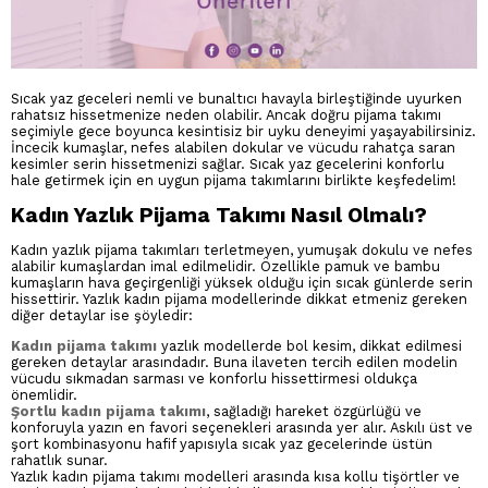
Sıcak yaz geceleri nemli ve bunaltıcı havayla birleştiğinde uyurken
rahatsız hissetmenize neden olabilir. Ancak doğru pijama takımı
seçimiyle gece boyunca kesintisiz bir uyku deneyimi yaşayabilirsiniz.
İncecik kumaşlar, nefes alabilen dokular ve vücudu rahatça saran
kesimler serin hissetmenizi sağlar. Sıcak yaz gecelerini konforlu
hale getirmek için en uygun pijama takımlarını birlikte keşfedelim!
Kadın Yazlık Pijama Takımı Nasıl Olmalı?
Kadın yazlık pijama takımları terletmeyen, yumuşak dokulu ve nefes
alabilir kumaşlardan imal edilmelidir. Özellikle pamuk ve bambu
kumaşların hava geçirgenliği yüksek olduğu için sıcak günlerde serin
hissettirir. Yazlık kadın pijama modellerinde dikkat etmeniz gereken
diğer detaylar ise şöyledir:
Kadın pijama takımı
yazlık modellerde bol kesim, dikkat edilmesi
gereken detaylar arasındadır. Buna ilaveten tercih edilen modelin
vücudu sıkmadan sarması ve konforlu hissettirmesi oldukça
önemlidir.
Şortlu kadın pijama takımı
, sağladığı hareket özgürlüğü ve
konforuyla yazın en favori seçenekleri arasında yer alır. Askılı üst ve
şort kombinasyonu hafif yapısıyla sıcak yaz gecelerinde üstün
rahatlık sunar.
Yazlık kadın pijama takımı modelleri arasında kısa kollu tişörtler ve