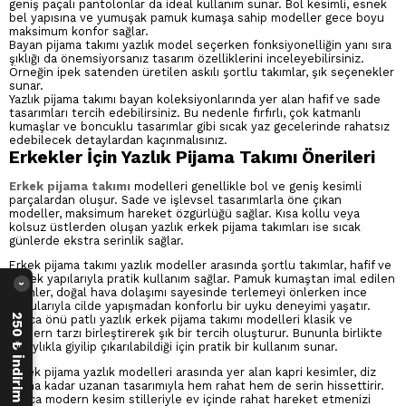
geniş paçalı pantolonlar da ideal kullanım sunar. Bol kesimli, esnek
bel yapısına ve yumuşak pamuk kumaşa sahip modeller gece boyu
maksimum konfor sağlar.
Bayan pijama takımı yazlık model seçerken fonksiyonelliğin yanı sıra
şıklığı da önemsiyorsanız tasarım özelliklerini inceleyebilirsiniz.
Örneğin ipek satenden üretilen askılı şortlu takımlar, şık seçenekler
sunar.
Yazlık pijama takımı bayan koleksiyonlarında yer alan hafif ve sade
tasarımları tercih edebilirsiniz. Bu nedenle fırfırlı, çok katmanlı
kumaşlar ve boncuklu tasarımlar gibi sıcak yaz gecelerinde rahatsız
edebilecek detaylardan kaçınmalısınız.
Erkekler İçin Yazlık Pijama Takımı Önerileri
Erkek pijama takımı
modelleri genellikle bol ve geniş kesimli
parçalardan oluşur. Sade ve işlevsel tasarımlarla öne çıkan
modeller, maksimum hareket özgürlüğü sağlar. Kısa kollu veya
kolsuz üstlerden oluşan yazlık erkek pijama takımları ise sıcak
günlerde ekstra serinlik sağlar.
Erkek pijama takımı yazlık modeller arasında şortlu takımlar, hafif ve
esnek yapılarıyla pratik kullanım sağlar. Pamuk kumaştan imal edilen
›
ürünler, doğal hava dolaşımı sayesinde terlemeyi önlerken ince
dokularıyla cilde yapışmadan konforlu bir uyku deneyimi yaşatır.
250 ₺ İndirim Fırsatı
Ayrıca önü patlı yazlık erkek pijama takımı modelleri klasik ve
modern tarzı birleştirerek şık bir tercih oluşturur. Bununla birlikte
kolaylıkla giyilip çıkarılabildiği için pratik bir kullanım sunar.
Erkek pijama yazlık modelleri arasında yer alan kapri kesimler, diz
altına kadar uzanan tasarımıyla hem rahat hem de serin hissettirir.
Ayrıca modern kesim stilleriyle ev içinde rahat hareket etmenizi