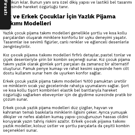
mümkün kılar. Bunun yanı sıra özel dikiş yapısı ve lastikli bel tasarımı
sayesinde hareket özgürlüğü tanır.
Kız ve Erkek Çocuklar İçin Yazlık Pijama
Takımı Modelleri
Yazlık çocuk pijama takımı modelleri genellikle şortlu ve kısa kollu
parçalardan oluşarak miniklere konforlu bir uyku deneyimi yaşatır.
Tasarımlar ise sevimli figürler, canlı renkler ve eğlenceli desenlerle
zenginleştirilir.
Kız çocuk pijama takımı
modelleri fırfırlı detaylar, pastel tonlar ve
çiçek desenleriyle şirin bir kombin seçeneği sunar. Kız çocuk pijama
takımı yazlık olarak gömlek şort parçaları da zamansız bir alternatif
oluşturur. Pamuk penye kumaşı ve rahat kesimi sayesinde hem cilt
dostu kullanım sunar hem de uyurken konfor sağlar.
Erkek çocuk yazlık pijama takımı modelleri %100 pamuktan üretilir
ve miniklerin sıcak yaz gecelerinde rahatça uyumalarını sağlar. Şort
ve kısa kollu tişört kombinleri elastik bel bantlarıyla hareket
özgürlüğü sağlarken ebeveynler için de giydirme sürecinde pratik bir
çözüm sunar.
Erkek çocuk yazlık pijama modelleri düz çizgiler, hayvan ve
kahraman temalı baskılarla miniklerin ilgisini çeker. Ayrıca yumuşak
dikişler ve nefes alabilen kumaş yapısı çocuğunuzun hassas cildini
koruyarak yazın tahriş riskini azaltır.
Erkek çocuk pijama takımı
yazlık modeller, kolsuz üstler ve şortlu parçalarla da çeşitli kombin
seçenekleri sunar.