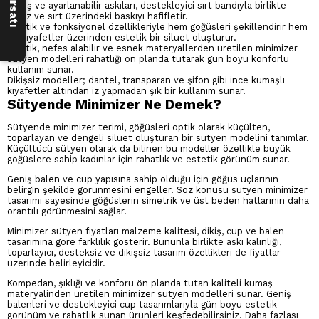
Geniş ve ayarlanabilir askıları, destekleyici sırt bandıyla birlikte
omuz ve sırt üzerindeki baskıyı hafifletir.
Elastik ve fonksiyonel özellikleriyle hem göğüsleri şekillendirir hem
de kıyafetler üzerinden estetik bir siluet oluşturur.
Elastik, nefes alabilir ve esnek materyallerden üretilen minimizer
sütyen modelleri rahatlığı ön planda tutarak gün boyu konforlu
kullanım sunar.
Dikişsiz modeller; dantel, transparan ve şifon gibi ince kumaşlı
kıyafetler altından iz yapmadan şık bir kullanım sunar.
Sütyende Minimizer Ne Demek?
Sütyende minimizer terimi, göğüsleri optik olarak küçülten,
toparlayan ve dengeli siluet oluşturan bir sütyen modelini tanımlar.
Küçültücü sütyen olarak da bilinen bu modeller özellikle büyük
göğüslere sahip kadınlar için rahatlık ve estetik görünüm sunar.
Geniş balen ve cup yapısına sahip olduğu için göğüs uçlarının
belirgin şekilde görünmesini engeller. Söz konusu sütyen minimizer
tasarımı sayesinde göğüslerin simetrik ve üst beden hatlarının daha
orantılı görünmesini sağlar.
Minimizer sütyen fiyatları malzeme kalitesi, dikiş, cup ve balen
tasarımına göre farklılık gösterir. Bununla birlikte askı kalınlığı,
toparlayıcı, desteksiz ve dikişsiz tasarım özellikleri de fiyatlar
üzerinde belirleyicidir.
Kompedan, şıklığı ve konforu ön planda tutan kaliteli kumaş
materyalinden üretilen minimizer sütyen modelleri sunar. Geniş
balenleri ve destekleyici cup tasarımlarıyla gün boyu estetik
görünüm ve rahatlık sunan ürünleri keşfedebilirsiniz. Daha fazlası