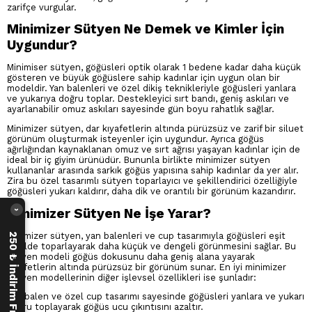
zarifçe vurgular.
Minimizer Sütyen Ne Demek ve Kimler İçin
Uygundur?
Minimiser sütyen, göğüsleri optik olarak 1 bedene kadar daha küçük
gösteren ve büyük göğüslere sahip kadınlar için uygun olan bir
modeldir. Yan balenleri ve özel dikiş teknikleriyle göğüsleri yanlara
ve yukarıya doğru toplar. Destekleyici sırt bandı, geniş askıları ve
ayarlanabilir omuz askıları sayesinde gün boyu rahatlık sağlar.
Minimizer sütyen, dar kıyafetlerin altında pürüzsüz ve zarif bir siluet
görünüm oluşturmak isteyenler için uygundur. Ayrıca göğüs
ağırlığından kaynaklanan omuz ve sırt ağrısı yaşayan kadınlar için de
ideal bir iç giyim ürünüdür. Bununla birlikte minimizer sütyen
kullananlar arasında sarkık göğüs yapısına sahip kadınlar da yer alır.
Zira bu özel tasarımlı sütyen toparlayıcı ve şekillendirici özelliğiyle
göğüsleri yukarı kaldırır, daha dik ve orantılı bir görünüm kazandırır.
Minimizer Sütyen Ne İşe Yarar?
›
Minimizer sütyen, yan balenleri ve cup tasarımıyla göğüsleri eşit
250 ₺ İndirim Fırsatı
şekilde toparlayarak daha küçük ve dengeli görünmesini sağlar. Bu
sütyen modeli göğüs dokusunu daha geniş alana yayarak
kıyafetlerin altında pürüzsüz bir görünüm sunar. En iyi minimizer
sütyen modellerinin diğer işlevsel özellikleri ise şunladır:
Yan balen ve özel cup tasarımı sayesinde göğüsleri yanlara ve yukarı
doğru toplayarak göğüs ucu çıkıntısını azaltır.