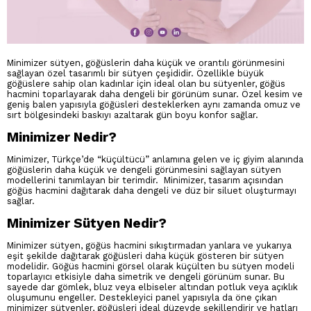
Minimizer sütyen, göğüslerin daha küçük ve orantılı görünmesini
sağlayan özel tasarımlı bir sütyen çeşididir. Özellikle büyük
göğüslere sahip olan kadınlar için ideal olan bu sütyenler, göğüs
hacmini toparlayarak daha dengeli bir görünüm sunar. Özel kesim ve
geniş balen yapısıyla göğüsleri desteklerken aynı zamanda omuz ve
sırt bölgesindeki baskıyı azaltarak gün boyu konfor sağlar.
Minimizer Nedir?
Minimizer, Türkçe’de “küçültücü” anlamına gelen ve iç giyim alanında
göğüslerin daha küçük ve dengeli görünmesini sağlayan sütyen
modellerini tanımlayan bir terimdir. Minimizer, tasarım açısından
göğüs hacmini dağıtarak daha dengeli ve düz bir siluet oluşturmayı
sağlar.
Minimizer Sütyen Nedir?
Minimizer sütyen, göğüs hacmini sıkıştırmadan yanlara ve yukarıya
eşit şekilde dağıtarak göğüsleri daha küçük gösteren bir sütyen
modelidir. Göğüs hacmini görsel olarak küçülten bu sütyen modeli
toparlayıcı etkisiyle daha simetrik ve dengeli görünüm sunar. Bu
sayede dar gömlek, bluz veya elbiseler altından potluk veya açıklık
oluşumunu engeller. Destekleyici panel yapısıyla da öne çıkan
minimizer sütyenler, göğüsleri ideal düzeyde şekillendirir ve hatları