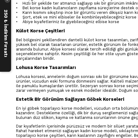
›
• Hızlı bir şekilde ter atmanızı sağlayıp sıkı bir görünüm imkân
• Bel korse kadın kullanıcıların zayıflama süreçlerine destek ol
250 ₺ İndirim Fırsatı
• Karın kısmını sıkıştırıp ince bir görüntü veren dikişsiz karın k
• Şort, etek ve mini elbiseler ile kombinleyebileceğiniz korse
• Abiye kıyafetleriniz ile giyebileceğiniz elbise korse
Külot Korse Çeşitleri
Bel bölgesini şekillendiren dantelli külot korse tasarımları, zar
yüksek bel olarak tasarlanan ürünler, estetik görünüm ile fonksiy
arasında bulunur. Abiye korsesi olarak tercih edildiği gibi günlük
seçeneklerine sahiptir. Kesim çeşitliliği ile her stile uyum göste
parçalarından biridir.
Lohusa Korse Tasarımları
Lohusa korsesi, annelerin doğum sonrası sıkı bir görünüme kavuşm
ürünler, vücudun eski formuna dönmesini sağlar. Kaliteli malz
ile pamuklu kumaşlardan üretilir. Sezeryan sonrası korse seçimi
zarar vermeyen yumuşak ve esnek modeller idealdir. Doğum son
Estetik Bir Görünüm Sağlayan Göbek Korseleri
En iyi göbek toparlayıcı korse modelleri, vücudun orta bölümünü
kazandırır. Destekleme özelliği, dik bir duruş sergilemenizi sağl
bulunan düz silikon, kayma ve katlanma sorunlarının önüne ge
Dar kıyafetlerin içerisinde pürüzsüz ve modern bir silüet yarat
Rahat hareket etmenizi sağlayan kadın korse modeli, sıkılaştır
toparlayıcı korse çeşitleri, karın kaslarının zayıflığını engeller