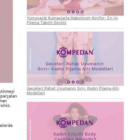
Yumuşacık Kumaşlarla Maksimum Konfor: En İyi
Pijama Takımı Seçimi
Geceleri Rahat Uyumanın Sırrı: Kadın Pijama Altı
ştirmeyi
Modelleri
parçaları
anan
irsiniz.
celerde