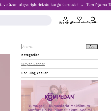
eri alışverişlerinizde kargo ücretsiz! → Tüm Pijama Takımla
Favorilerim
Sepetim
Üye Girişi
Ara
Kategoriler
Sütyen Rehberi
Son Blog Yazıları