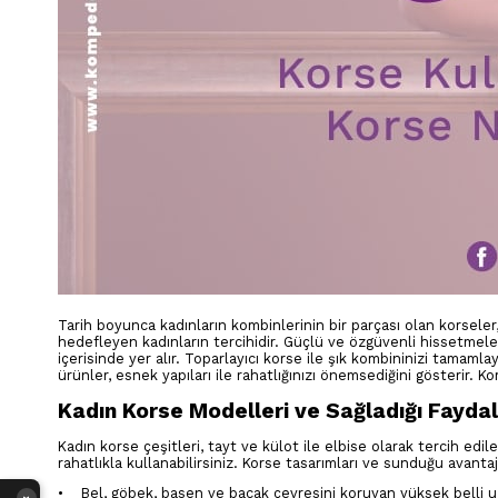
Tarih boyunca kadınların kombinlerinin bir parçası olan korseler,
hedefleyen kadınların tercihidir. Güçlü ve özgüvenli hissetmele
içerisinde yer alır. Toparlayıcı korse ile şık kombininizi tamamla
ürünler, esnek yapıları ile rahatlığınızı önemsediğini gösterir. 
Kadın Korse Modelleri ve Sağladığı Fayda
Kadın korse çeşitleri, tayt ve külot ile elbise olarak tercih edi
rahatlıkla kullanabilirsiniz. Korse tasarımları ve sunduğu avantaj
• Bel, göbek, basen ve bacak çevresini koruyan yüksek belli u