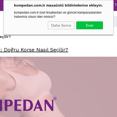
Tüm Pijama Takımlarında %30 İndirim → 1500 TL ve üz
kompedan.com.tr masaüstü bildirimlerine ekleyin.
kompedan.com.tr özel fırsatlardan ve güncel kampanyalardan
haberiniz olsun ister misiniz?
Daha Sonra
Evet
çilir?
: Doğru Korse Nasıl Seçilir?