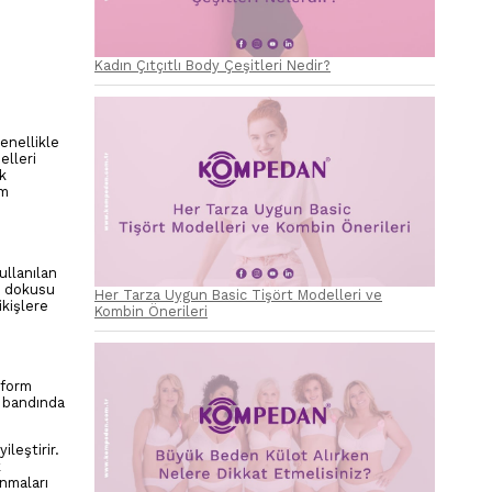
Kadın Çıtçıtlı Body Çeşitleri Nedir?
enellikle
elleri
nk
im
ullanılan
n dokusu
Her Tarza Uygun Basic Tişört Modelleri ve
ikişlere
Kombin Önerileri
 form
l bandında
leştirir.
k
anmaları