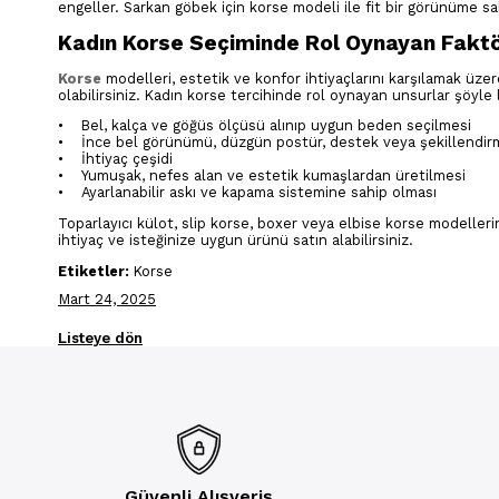
engeller. Sarkan göbek için korse modeli ile fit bir görünüme s
Kadın Korse Seçiminde Rol Oynayan Faktö
Korse
modelleri, estetik ve konfor ihtiyaçlarını karşılamak üze
olabilirsiniz. Kadın korse tercihinde rol oynayan unsurlar şöyle l
• Bel, kalça ve göğüs ölçüsü alınıp uygun beden seçilmesi
• İnce bel görünümü, düzgün postür, destek veya şekillendirme
• İhtiyaç çeşidi
• Yumuşak, nefes alan ve estetik kumaşlardan üretilmesi
• Ayarlanabilir askı ve kapama sistemine sahip olması
Toparlayıcı külot, slip korse, boxer veya elbise korse modellerin
ihtiyaç ve isteğinize uygun ürünü satın alabilirsiniz.
Etiketler:
Korse
Mart 24, 2025
Listeye dön
Güvenli Alışveriş