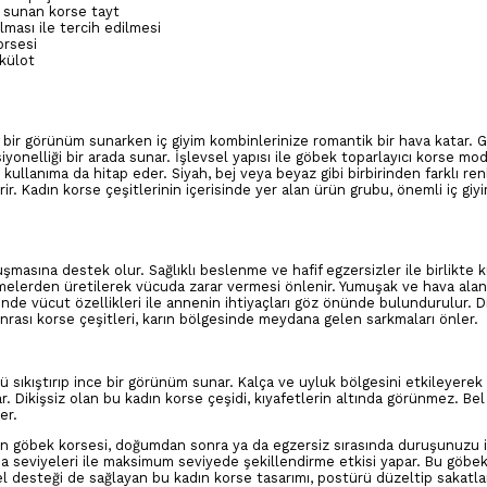
ı sunan korse tayt
ması ile tercih edilmesi
orsesi
 külot
if bir görünüm sunarken iç giyim kombinlerinize romantik bir hava katar. G
onelliği bir arada sunar. İşlevsel yapısı ile göbek toparlayıcı korse mod
 kullanıma da hitap eder. Siyah, bej veya beyaz gibi birbirinden farklı re
rir. Kadın korse çeşitlerinin içerisinde yer alan ürün grubu, önemli iç giy
asına destek olur. Sağlıklı beslenme ve hafif egzersizler ile birlikte k
emelerden üretilerek vücuda zarar vermesi önlenir. Yumuşak ve hava ala
nde vücut özellikleri ile annenin ihtiyaçları göz önünde bulundurulur. D
rası korse çeşitleri, karın bölgesinde meydana gelen sarkmaları önler.
 sıkıştırıp ince bir görünüm sunar. Kalça ve uyluk bölgesini etkileyerek
ar. Dikişsiz olan bu kadın korse çeşidi, kıyafetlerin altında görünmez. Be
çer.
an göbek korsesi, doğumdan sonra ya da egzersiz sırasında duruşunuzu iyi
ma seviyeleri ile maksimum seviyede şekillendirme etkisi yapar. Bu göbe
. Bel desteği de sağlayan bu kadın korse tasarımı, postürü düzeltip sakatl