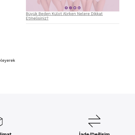
Büyük Beden Külot Alırken Nelere Dikkat
Etmelisiniz?
celeyerek
slimat
İade/Değişim