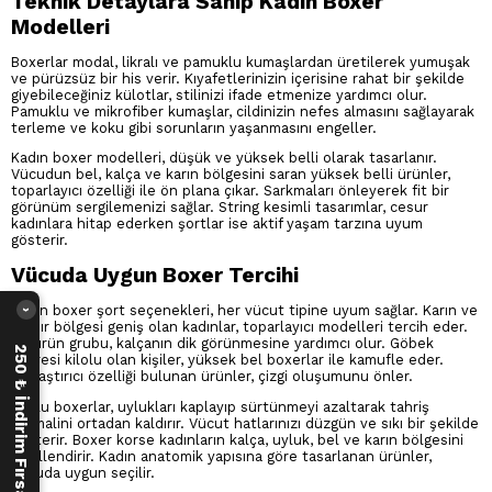
Teknik Detaylara Sahip Kadın Boxer
Modelleri
Boxerlar modal, likralı ve pamuklu kumaşlardan üretilerek yumuşak
ve pürüzsüz bir his verir. Kıyafetlerinizin içerisine rahat bir şekilde
giyebileceğiniz külotlar, stilinizi ifade etmenize yardımcı olur.
Pamuklu ve mikrofiber kumaşlar, cildinizin nefes almasını sağlayarak
terleme ve koku gibi sorunların yaşanmasını engeller.
Kadın boxer modelleri, düşük ve yüksek belli olarak tasarlanır.
Vücudun bel, kalça ve karın bölgesini saran yüksek belli ürünler,
toparlayıcı özelliği ile ön plana çıkar. Sarkmaları önleyerek fit bir
görünüm sergilemenizi sağlar. String kesimli tasarımlar, cesur
kadınlara hitap ederken şortlar ise aktif yaşam tarzına uyum
gösterir.
Vücuda Uygun Boxer Tercihi
Kadın boxer şort seçenekleri, her vücut tipine uyum sağlar. Karın ve
›
baldır bölgesi geniş olan kadınlar, toparlayıcı modelleri tercih eder.
Bu ürün grubu, kalçanın dik görünmesine yardımcı olur. Göbek
250 ₺ İndirim Fırsatı
çevresi kilolu olan kişiler, yüksek bel boxerlar ile kamufle eder.
Sıkılaştırıcı özelliği bulunan ürünler, çizgi oluşumunu önler.
Boylu boxerlar, uylukları kaplayıp sürtünmeyi azaltarak tahriş
ihtimalini ortadan kaldırır. Vücut hatlarınızı düzgün ve sıkı bir şekilde
gösterir. Boxer korse kadınların kalça, uyluk, bel ve karın bölgesini
şekillendirir. Kadın anatomik yapısına göre tasarlanan ürünler,
vücuda uygun seçilir.