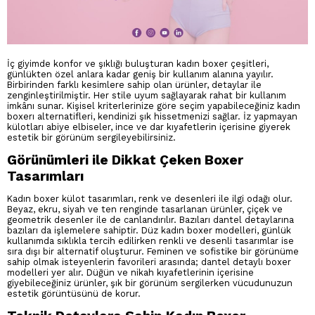
İç giyimde konfor ve şıklığı buluşturan kadın boxer çeşitleri,
günlükten özel anlara kadar geniş bir kullanım alanına yayılır.
Birbirinden farklı kesimlere sahip olan ürünler, detaylar ile
zenginleştirilmiştir. Her stile uyum sağlayarak rahat bir kullanım
imkânı sunar. Kişisel kriterlerinize göre seçim yapabileceğiniz kadın
boxerı alternatifleri, kendinizi şık hissetmenizi sağlar. İz yapmayan
külotları abiye elbiseler, ince ve dar kıyafetlerin içerisine giyerek
estetik bir görünüm sergileyebilirsiniz.
Görünümleri ile Dikkat Çeken Boxer
Tasarımları
Kadın boxer külot tasarımları, renk ve desenleri ile ilgi odağı olur.
Beyaz, ekru, siyah ve ten renginde tasarlanan ürünler, çiçek ve
geometrik desenler ile de canlandırılır. Bazıları dantel detaylarına
bazıları da işlemelere sahiptir. Düz kadın boxer modelleri, günlük
kullanımda sıklıkla tercih edilirken renkli ve desenli tasarımlar ise
sıra dışı bir alternatif oluşturur. Feminen ve sofistike bir görünüme
sahip olmak isteyenlerin favorileri arasında; dantel detaylı boxer
modelleri yer alır. Düğün ve nikah kıyafetlerinin içerisine
giyebileceğiniz ürünler, şık bir görünüm sergilerken vücudunuzun
estetik görüntüsünü de korur.