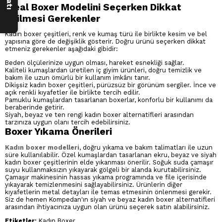
İdeal Boxer Modelini Seçerken Dikkat
Edilmesi Gerekenler
Kadın boxer çeşitleri, renk ve kumaş türü ile birlikte kesim ve bel
yapısına göre de değişiklik gösterir. Doğru ürünü seçerken dikkat
etmeniz gerekenler aşağıdaki gibidir:
Beden ölçülerinize uygun olması, hareket esnekliği sağlar.
Kaliteli kumaşlardan üretilen iç giyim ürünleri, doğru temizlik ve
bakım ile uzun ömürlü bir kullanım imkânı tanır.
Dikişsiz kadın boxer çeşitleri, pürüzsüz bir görünüm sergiler. İnce ve
açık renkli kıyafetler ile birlikte tercih edilir.
Pamuklu kumaşlardan tasarlanan boxerlar, konforlu bir kullanımı da
beraberinde getirir.
Siyah, beyaz ve ten rengi kadın boxer alternatifleri arasından
tarzınıza uygun olanı tercih edebilirsiniz.
Boxer Yıkama Önerileri
Kadın boxer modelleri
, doğru yıkama ve bakım talimatları ile uzun
süre kullanılabilir. Özel kumaşlardan tasarlanan ekru, beyaz ve siyah
kadın boxer çeşitlerinin elde yıkanması önerilir. Soğuk suda çamaşır
suyu kullanmaksızın yıkayarak gölgeli bir alanda kurutabilirsiniz.
Çamaşır makinesinin hassas yıkama programında ve file içerisinde
yıkayarak temizlenmesini sağlayabilirsiniz. Ürünlerin diğer
kıyafetlerin metal detayları ile temas etmesinin önlenmesi gerekir.
Siz de hemen Kompedan'ın siyah ve beyaz kadın boxer alternatifleri
arasından ihtiyacınıza uygun olan ürünü seçerek satın alabilirsiniz.
Etiketler:
Kadın Boxer