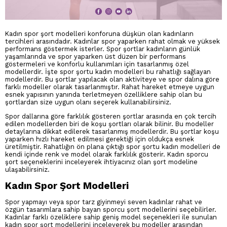
Kadın spor şort modelleri konforuna düşkün olan kadınların
tercihleri arasındadır. Kadınlar spor yaparken rahat olmak ve yüksek
performans göstermek isterler. Spor şortlar kadınların günlük
yaşamlarında ve spor yaparken üst düzen bir performans
göstermeleri ve konforlu kullanımları için tasarlanmış özel
modellerdir. İşte spor şortu kadın modelleri bu rahatlığı sağlayan
modellerdir. Bu şortlar yapılacak olan aktiviteye ve spor dalına göre
farklı modeller olarak tasarlanmıştır. Rahat hareket etmeye uygun
esnek yapısının yanında terletmeyen özelliklere sahip olan bu
şortlardan size uygun olanı seçerek kullanabilirsiniz.
Spor dallarına göre farklılık gösteren şortlar arasında en çok tercih
edilen modellerden biri de koşu şortları olarak bilinir. Bu modeller
detaylarına dikkat edilerek tasarlanmış modellerdir. Bu şortlar koşu
yaparken hızlı hareket edilmesi gerektiği için oldukça esnek
üretilmiştir. Rahatlığın ön plana çıktığı spor şortu kadın modelleri de
kendi içinde renk ve model olarak farklılık gösterir. Kadın sporcu
şort seçeneklerini inceleyerek ihtiyacınız olan şort modeline
ulaşabilirsiniz.
Kadın Spor Şort Modelleri
Spor yapmayı veya spor tarz giyinmeyi seven kadınlar rahat ve
özgün tasarımlara sahip bayan sporcu şort modellerini seçebilirler.
Kadınlar farklı özeliklere sahip geniş model seçenekleri ile sunulan
kadın spor şort modellerini inceleyerek bu modeller arasından