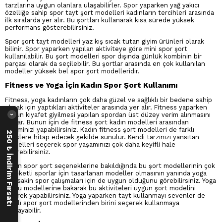
tarzlarına uygun olanlara ulaşabilirler. Spor yaparken yağ yakıcı
özelliğe sahip spor tayt şort modelleri kadınların tercihleri arasında
ilk sıralarda yer alır. Bu şortları kullanarak kısa sürede yüksek
performans gösterebilirsiniz.
Spor şort tayt modelleri yaz kış sıcak tutan giyim ürünleri olarak
bilinir. Spor yaparken yapılan aktiviteye göre mini spor şort
kullanılabilir. Bu şort modelleri spor dışında günlük kombinin bir
parçası olarak da seçilebilir. Bu şortlar arasında en çok kullanılan
modeller yüksek bel spor şort modelleridir.
Fitness ve Yoga İçin Kadın Spor Şort Kullanımı
Fitness, yoga kadınların çok daha güzel ve sağlıklı bir bedene sahip
olmak için yaptıkları aktiviteler arasında yer alır. Fitness yaparken
uygun kıyafet giyilmesi yapılan spordan üst düzey verim alınmasını
›
sağlar. Bunun için de fitness şort kadın modelleri arasından
seçiminizi yapabilirsiniz. Kadın fitness şort modelleri de farklı
250 ₺ İndirim Fırsatı
zevklere hitap edecek şekilde sunulur. Kendi tarzınızı yansıtan
modelleri seçerek spor yaşamınızı çok daha keyifli hale
getirebilirsiniz.
Kadın spor şort seçeneklerine bakıldığında bu şort modellerinin çok
hareketli sporlar için tasarlanan modeller olmasının yanında yoga
gibi sakin spor çalışmaları için de uygun olduğunu görebilirsiniz. Yoga
şortu modellerine bakarak bu aktiviteleri uygun şort modelini
giyerek yapabilirsiniz. Yoga yaparken tayt kullanmayı sevenler de
taytlı spor şort modellerinden birini seçerek kullanmaya
başlayabilir.