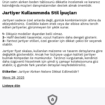
Ürün satın alırken beden tablosunu dikkatle incelemek ve kararsız
kalındığında müşteri danışmalarından destek almak önemlidir.
Jartiyer Kullanımında Stil İpuçları
Jartiyeri sadece özel anlarda değil, günlük kombinlerinizin altına da
ekleyebilirsiniz. Özellikle kalem etek veya dar elbise altına tercih
edilen jartiyerler, görünmeyen bir şıklık sunar.
1-
Dikişsiz modeller dışarıdan belli olmaz.
2-
Hafif destekli tasarımlar, vücut hatlarını daha dengeli gösterir.
3-
Fantezi jartiyer stilleri, özel geceler için dikkat çekici bir seçenek
olabilir.
Jartiyer fiyat skalası, kullanılan malzeme ve tasarım detaylarına göre
değişiklik gösterebilir. Ancak her bütçeye uygun kaliteli
jartiyer
bulmak Kompedan ile mümkündür. Tarzınızı vurgulamak, kendinizi
daha özgüvenli hissetmek için şimdi iç çamaşır koleksiyonuna göz
atabilir, iç giyimde fark yaratan detayları keşfedebilirsiniz.
Etiketler:
Jartiyer Alırken Nelere Dikkat Edilmelidir?
Mayıs 28, 2025
Listeye dön