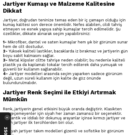
Jartiyer Kumaşı ve Malzeme Kalitesine
Dikkat
Jartiyer, doğrudan teninize temas eden bir iç çamaşırı olduğu için
kumaş kalitesi son derece önemlidir. Nefes alabilen, cildi tahriş
etmeyen ve esnek yapıya sahip kumaşlar tercih edilmelidir. Şu
özellikler, dikkate alınarak seçim yapabilirsiniz:
1-
Mikrofiber, dantel ve saten kumaşlar hem şık bir görünüm sunar
hem de cilt dostudur.
2-
Yüksek kaliteli lastikler, bacaklarda iz bırakmaz ve jartiyerin gün
boyu sabit kalmasını sağlar.
3-
Metal klipsler ciltte tahrişe neden olabilir; bu nedenle kaliteli
plastik ya da kaplamalı tokalar tercih edilerek daha yumuşak ve
güvenli bir kullanım sağlanabilir.
4-
Jartiyer modelleri arasında seçim yaparken sadece görünüm
değil, uzun süreli kullanım için kalite de göz önünde
bulundurulmalıdır.
Jartiyer Renk Seçimi ile Etkiyi Artırmak
Mümkün
Renk, jartiyerin genel etkisini büyük oranda değiştirir. Klasikten
vazgeçemeyenler için siyah her zaman zamansız bir seçenektir.
Romantik ve iddialı bir dokunuş arayanlar içinse kırmızı jartiyer ve
›
siyah jartiyer ilk tercihlerden biri olur.
1-
Siyah jartiyer takım modelleri gizemli ve sofistike bir görünüm