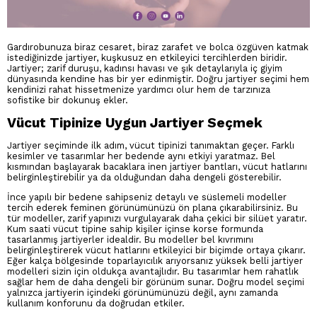
Gardırobunuza biraz cesaret, biraz zarafet ve bolca özgüven katmak
istediğinizde jartiyer, kuşkusuz en etkileyici tercihlerden biridir.
Jartiyer; zarif duruşu, kadınsı havası ve şık detaylarıyla iç giyim
dünyasında kendine has bir yer edinmiştir. Doğru jartiyer seçimi hem
kendinizi rahat hissetmenize yardımcı olur hem de tarzınıza
sofistike bir dokunuş ekler.
Vücut Tipinize Uygun Jartiyer Seçmek
Jartiyer seçiminde ilk adım, vücut tipinizi tanımaktan geçer. Farklı
kesimler ve tasarımlar her bedende aynı etkiyi yaratmaz. Bel
kısmından başlayarak bacaklara inen jartiyer bantları, vücut hatlarını
belirginleştirebilir ya da olduğundan daha dengeli gösterebilir.
İnce yapılı bir bedene sahipseniz detaylı ve süslemeli modeller
tercih ederek feminen görünümünüzü ön plana çıkarabilirsiniz. Bu
tür modeller, zarif yapınızı vurgulayarak daha çekici bir silüet yaratır.
Kum saati vücut tipine sahip kişiler içinse korse formunda
tasarlanmış jartiyerler idealdir. Bu modeller bel kıvrımını
belirginleştirerek vücut hatlarını etkileyici bir biçimde ortaya çıkarır.
Eğer kalça bölgesinde toparlayıcılık arıyorsanız yüksek belli jartiyer
modelleri sizin için oldukça avantajlıdır. Bu tasarımlar hem rahatlık
sağlar hem de daha dengeli bir görünüm sunar. Doğru model seçimi
yalnızca jartiyerin içindeki görünümünüzü değil, aynı zamanda
kullanım konforunu da doğrudan etkiler.