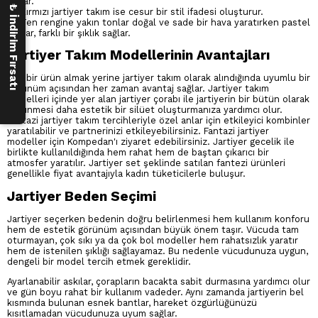
250 ₺ İndirim Fırsatı
sunar.
2-
Kırmızı jartiyer takım ise cesur bir stil ifadesi oluşturur.
3-
Ten rengine yakın tonlar doğal ve sade bir hava yaratırken pastel
tonlar, farklı bir şıklık sağlar.
Jartiyer Takım Modellerinin Avantajları
Tek bir ürün almak yerine jartiyer takım olarak alındığında uyumlu bir
görünüm açısından her zaman avantaj sağlar. Jartiyer takım
modelleri içinde yer alan jartiyer çorabı ile jartiyerin bir bütün olarak
görünmesi daha estetik bir silüet oluşturmanıza yardımcı olur.
Fantazi jartiyer takım tercihleriyle özel anlar için etkileyici kombinler
yaratılabilir ve partnerinizi etkileyebilirsiniz. Fantazi jartiyer
modeller için Kompedan'ı ziyaret edebilirsiniz. Jartiyer gecelik ile
birlikte kullanıldığında hem rahat hem de baştan çıkarıcı bir
atmosfer yaratılır. Jartiyer set şeklinde satılan fantezi ürünleri
genellikle fiyat avantajıyla kadın tüketicilerle buluşur.
Jartiyer Beden Seçimi
Jartiyer seçerken bedenin doğru belirlenmesi hem kullanım konforu
hem de estetik görünüm açısından büyük önem taşır. Vücuda tam
oturmayan, çok sıkı ya da çok bol modeller hem rahatsızlık yaratır
hem de istenilen şıklığı sağlayamaz. Bu nedenle vücudunuza uygun,
dengeli bir model tercih etmek gereklidir.
Ayarlanabilir askılar, çorapların bacakta sabit durmasına yardımcı olur
ve gün boyu rahat bir kullanım vadeder. Aynı zamanda jartiyerin bel
kısmında bulunan esnek bantlar, hareket özgürlüğünüzü
kısıtlamadan vücudunuza uyum sağlar.