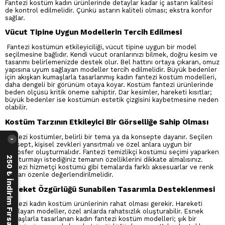
Fantezi kostüm kadın ürünlerinde detaylar kadar iç astarın kalitesi
de kontrol edilmelidir. Çünkü astarın kaliteli olması; ekstra konfor
sağlar.
Vücut Tipine Uygun Modellerin Tercih Edilmesi
Fantezi kostümün etkileyiciliği, vücut tipine uygun bir model
seçilmesine bağlıdır. Kendi vücut oranlarınızı bilmek, doğru kesim ve
tasarımı belirlemenizde destek olur. Bel hattını ortaya çıkaran, omuz
yapısına uyum sağlayan modeller tercih edilmelidir. Büyük bedenler
için akışkan kumaşlarla tasarlanmış kadın fantezi kostüm modelleri,
daha dengeli bir görünüm otaya koyar. Kostüm fantezi ürünlerinde
beden ölçüsü kritik öneme sahiptir. Dar kesimler, hareketi kısıtlar;
büyük bedenler ise kostümün estetik çizgisini kaybetmesine neden
olabilir.
Kostüm Tarzının Etkileyici Bir Görselliğe Sahip Olması
Fantezi kostümler, belirli bir tema ya da konsepte dayanır. Seçilen
›
konsept, kişisel zevkleri yansıtmalı ve özel anlara uygun bir
atmosfer oluşturmalıdır. Fantezi temizlikçi kostümü seçimi yaparken
250 ₺ İndirim Fırsatı
oluşturmayı istediğiniz temanın özelliklerini dikkate almalısınız.
Fantezi hizmetçi kostümü gibi temalarda farklı aksesuarlar ve renk
tonları özenle değerlendirilmelidir.
Hareket Özgürlüğü Sunabilen Tasarımla Desteklenmesi
Fantezi kadın kostüm ürünlerinin rahat olması gerekir. Hareketi
kısıtlayan modeller, özel anlarda rahatsızlık oluşturabilir. Esnek
kumaşlarla tasarlanan kadın fantezi kostüm modelleri; şık bir