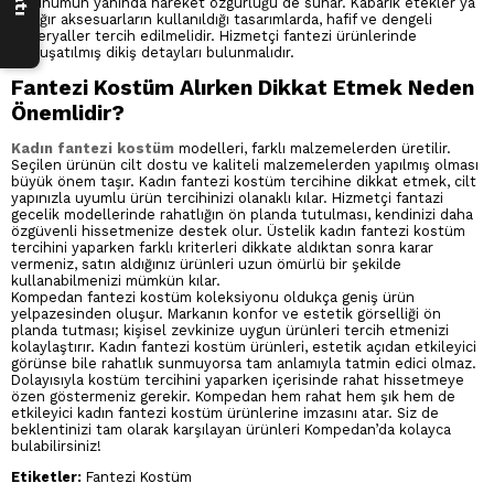
görünümün yanında hareket özgürlüğü de sunar. Kabarık etekler ya
da ağır aksesuarların kullanıldığı tasarımlarda, hafif ve dengeli
materyaller tercih edilmelidir. Hizmetçi fantezi ürünlerinde
yumuşatılmış dikiş detayları bulunmalıdır.
Fantezi Kostüm Alırken Dikkat Etmek Neden
Önemlidir?
Kadın fantezi kostüm
modelleri, farklı malzemelerden üretilir.
Seçilen ürünün cilt dostu ve kaliteli malzemelerden yapılmış olması
büyük önem taşır. Kadın fantezi kostüm tercihine dikkat etmek, cilt
yapınızla uyumlu ürün tercihinizi olanaklı kılar. Hizmetçi fantazi
gecelik modellerinde rahatlığın ön planda tutulması, kendinizi daha
özgüvenli hissetmenize destek olur. Üstelik kadın fantezi kostüm
tercihini yaparken farklı kriterleri dikkate aldıktan sonra karar
vermeniz, satın aldığınız ürünleri uzun ömürlü bir şekilde
kullanabilmenizi mümkün kılar.
Kompedan fantezi kostüm koleksiyonu oldukça geniş ürün
yelpazesinden oluşur. Markanın konfor ve estetik görselliği ön
planda tutması; kişisel zevkinize uygun ürünleri tercih etmenizi
kolaylaştırır. Kadın fantezi kostüm ürünleri, estetik açıdan etkileyici
görünse bile rahatlık sunmuyorsa tam anlamıyla tatmin edici olmaz.
Dolayısıyla kostüm tercihini yaparken içerisinde rahat hissetmeye
özen göstermeniz gerekir. Kompedan hem rahat hem şık hem de
etkileyici kadın fantezi kostüm ürünlerine imzasını atar. Siz de
beklentinizi tam olarak karşılayan ürünleri Kompedan’da kolayca
bulabilirsiniz!
Etiketler:
Fantezi Kostüm