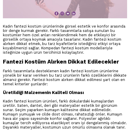
Kadın fantezi kostüm ürünlerinde görsel estetik ve konfor arasında
bir denge kurmak gerekir. Farklı tasarımlarla satışa sunulan bu
kostümler hem özel anları renklendirmek hem de etkileyici bir
görsellik ortaya koymak amacıyla tasarlanır. Kadın fantezi kostüm
alırken dikkat etmek, bu tarz kıyafetlerle istediğiniz etkiyi ortaya
koyabilmenizi sağlar. Kompedan fantezi kostüm modelleriyle
isteğinize uygun ürün tercihinizi kolaylaştırır.
Fantezi Kostüm Alırken Dikkat Edilecekler
Farklı tasarımlarla desteklenen kadın fantezi kostüm ürünlerine
yönelik bir karar verirken bu tarz ürünlerin farklı özelliklerini dikkate
almanız gerekir. Fantezi kostüm alırken dikkat edilmesi şart olan en
temel kriterler şunlardır:
Üretildiği Malzemenin Kaliteli Olması
Kadın fantezi kostüm ürünleri, farklı dokulardaki kumaşlardan
üretilir. Saten, dantel, deri gibi materyaller estetik bir görünüm
sunar. Seçim yaparken kumaşın kalitesine dikkat edilmelidir.
Kumaşın yumuşak ve cilde dost olması, rahatsızlığı önler. Kumaşın
hava alır yapısı sayesinde konfor sağlanır. Polyester ağırlıklı
kumaşlar tercih ediliyorsa elastikiyet oranı iyi dengelenmiş olmalıdır.
Dayanıklı materyaller, kostümün uzun ömürlü olmasına olanak tanır.