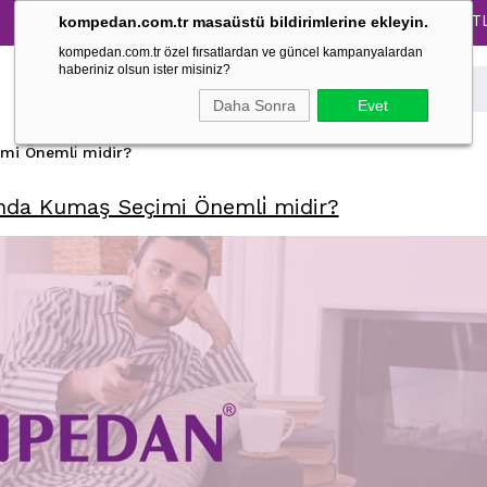
Tüm Pijama Takımlarında %30 İndirim → 1500 TL ve üz
kompedan.com.tr masaüstü bildirimlerine ekleyin.
kompedan.com.tr özel fırsatlardan ve güncel kampanyalardan
haberiniz olsun ister misiniz?
Daha Sonra
Evet
mi Önemli̇ midir?
nda Kumaş Seçimi Önemli̇ midir?