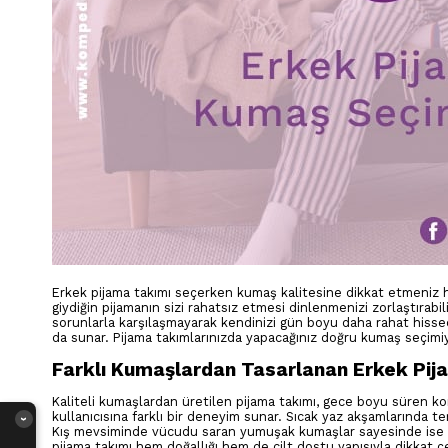
Erkek pijama takımı seçerken kumaş kalitesine dikkat etmeniz 
giydiğin pijamanın sizi rahatsız etmesi dinlenmenizi zorlaştırabi
sorunlarla karşılaşmayarak kendinizi gün boyu daha rahat hissed
da sunar. Pijama takımlarınızda yapacağınız doğru kumaş seçimiyle
Farklı Kumaşlardan Tasarlanan Erkek Pij
Kaliteli kumaşlardan üretilen pijama takımı, gece boyu süren ko
kullanıcısına farklı bir deneyim sunar. Sıcak yaz akşamlarında t
›
Kış mevsiminde vücudu saran yumuşak kumaşlar sayesinde ise g
pijama takımı hem doğallığı hem de cilt dostu yapısıyla dikkat ç