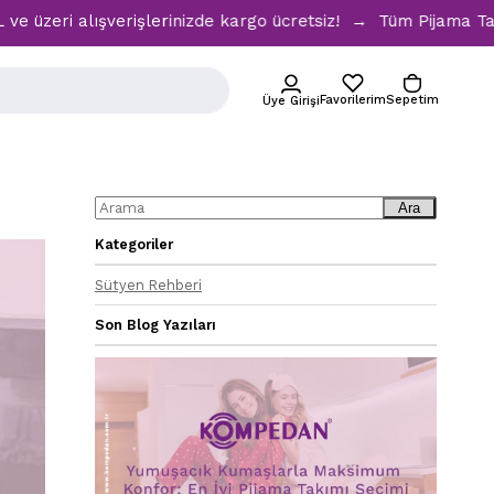
eri alışverişlerinizde kargo ücretsiz! → Tüm Pijama Takımla
Favorilerim
Sepetim
Üye Girişi
Ara
Kategoriler
Sütyen Rehberi
Son Blog Yazıları