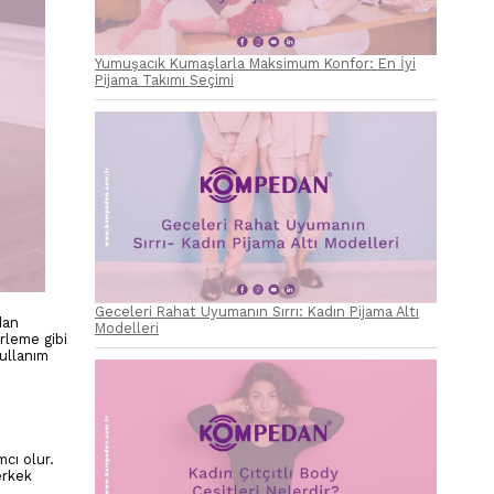
Yumuşacık Kumaşlarla Maksimum Konfor: En İyi
Pijama Takımı Seçimi
Geceleri Rahat Uyumanın Sırrı: Kadın Pijama Altı
dan
Modelleri
erleme gibi
kullanım
mcı olur.
erkek