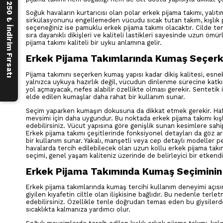
250 ₺ İndirim Fırsatı
Soğuk havaların kurtarıcısı olan polar erkek pijama takımı, yalı
sirkülasyonunu engellemeden vücudu sıcak tutan takım, kışlık pi
seçeneğiniz ise pamuklu erkek pijama takımı olacaktır. Cilde tem
sıra dayanıklı dikişleri ve kaliteli lastikleri sayesinde uzun öm
pijama takımı kaliteli bir uyku anlamına gelir.
Erkek Pijama Takımlarında Kumaş Seçerke
Pijama takımını seçerken kumaş yapısı kadar dikiş kalitesi, esn
yalnızca uykuya hazırlık değil, vücudun dinlenme sürecine katk
yol açmayacak, nefes alabilir özellikte olması gerekir. Sentetik 
elde edilen kumaşlar daha rahat bir kullanım sunar.
Seçim yaparken kumaşın dokusuna da dikkat etmek gerekir. Hafi
mevsimi için daha uygundur. Bu noktada erkek pijama takımı kışl
edebilirsiniz. Vücut yapısına göre genişlik sunan kesimlere sahi
Erkek pijama takımı çeşitlerinde fonksiyonel detayları da göz 
bir kullanım sunar. Yakalı, manşetli veya cep detaylı modeller p
havalarda tercih edilebilecek olan uzun kollu erkek pijama takı
seçimi, genel yaşam kaliteniz üzerinde de belirleyici bir etkendi
Erkek Pijama Takımında Kumaş Seçimini
Erkek pijama takımlarında kumaş tercihi kullanım deneyimi açısı
giyilen kıyafetin ciltle olan ilişkisine bağlıdır. Bu nedenle ter
edebilirsiniz. Özellikle tenle doğrudan temas eden bu giysilerd
sıcaklıkta kalmanıza yardımcı olur.