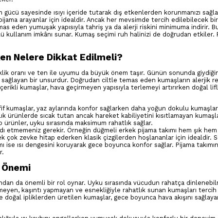
tım gücü sayesinde ısıyı içeride tutarak dış etkenlerden korunmanızı sağla
jama arayanlar için idealdir. Ancak her mevsimde tercih edilebilecek bir
as eden yumuşak yapısıyla tahriş ya da alerji riskini minimuma indirir. 
ürlü kullanım imkânı sunar. Kumaş seçimi ruh halinizi de doğrudan etkiler. 
n Nelere Dikkat Edilmeli?
eklik oranı ve ten ile uyumu da büyük önem taşır. Günün sonunda giydiğin
ı sağlayan bir unsurdur. Doğrudan ciltle temas eden kumaşların alerjik r
içerikli kumaşlar, hava geçirmeyen yapısıyla terlemeyi artırırken doğal li
f kumaşlar, yaz aylarında konfor sağlarken daha yoğun dokulu kumaşlar
ık ürünlerde sıcak tutan ancak hareket kabiliyetini kısıtlamayan kumaşla
p ürünler, uyku sırasında maksimum rahatlık sağlar.
ardı etmemeniz gerekir. Örneğin düğmeli erkek pijama takımı hem şık hem
ek çok zevke hitap ederken klasik çizgilerden hoşlananlar için idealdir. S
mı ise ısı dengesini koruyarak gece boyunca konfor sağlar. Pijama takım
r.
n Önemi
ndan da önemli bir rol oynar. Uyku sırasında vücudun rahatça dinlenebil
letmeyen, kaşıntı yapmayan ve esnekliğiyle rahatlık sunan kumaşları tercih
e doğal ipliklerden üretilen kumaşlar, gece boyunca hava akışını sağlaya