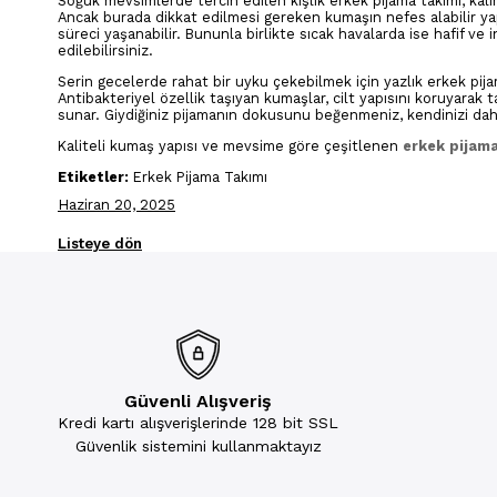
Soğuk mevsimlerde tercih edilen kışlık erkek pijama takımı, kal
Ancak burada dikkat edilmesi gereken kumaşın nefes alabilir yapı
süreci yaşanabilir. Bununla birlikte sıcak havalarda ise hafif ve
edilebilirsiniz.
Serin gecelerde rahat bir uyku çekebilmek için yazlık erkek pijam
Antibakteriyel özellik taşıyan kumaşlar, cilt yapısını koruyarak 
sunar. Giydiğiniz pijamanın dokusunu beğenmeniz, kendinizi daha 
Kaliteli kumaş yapısı ve mevsime göre çeşitlenen
erkek pijama
Etiketler:
Erkek Pijama Takımı
Haziran 20, 2025
Listeye dön
Güvenli Alışveriş
Kredi kartı alışverişlerinde 128 bit SSL
Güvenlik sistemini kullanmaktayız