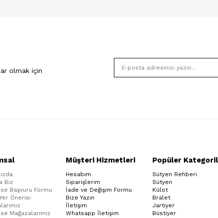
ar olmak için
msal
Müşteri Hizmetleri
Popüler Kategoril
ızda
Hesabım
Sütyen Rehberi
a Biz
Siparişlerim
Sütyen
ise Başvuru Formu
İade ve Değişim Formu
Külot
 Yer Önerisi
Bize Yazın
Bralet
larımız
İletişim
Jartiyer
ise Mağazalarımız
Whatsapp İletişim
Büstiyer