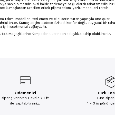
ınlığıyla ısı kaybını engellerken yumuşak dokusuyla konforlu bir deneyim 
ya sahip olmasıdır. Aksi halde terlemeye bağlı olarak rahatsız edici bir
 ince kumaşlardan üretilen erkek pijama takımı yazlık modelleri tercih
a takımı modelleri, teri emen ve cildi serin tutan yapısıyla öne çıkar.
tahrişi önler. Kumaş seçimi sadece fiziksel konfor değil, duygusal bir raha
iyi hissetmenizi sağlayabilir.
 takımı
çeşitlerine Kompedan üzerinden kolaylıkla sahip olabilirsiniz.
Ödemenizi
Hızlı Te
sipariş verirken Havale / Eft
Tüm sipariş
ile yapılabilirsiniz.
1 - 3 iş günü iç