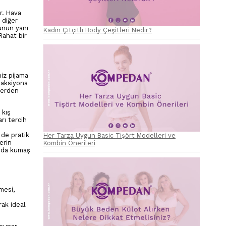
r. Hava
 diğer
Bunun yanı
Kadın Çıtçıtlı Body Çeşitleri Nedir?
Rahat bir
iz pijama
eaksiyona
flerden
 kış
rı tercih
 de pratik
Her Tarza Uygun Basic Tişört Modelleri ve
erin
Kombin Önerileri
ında kumaş
mesi,
rak ideal