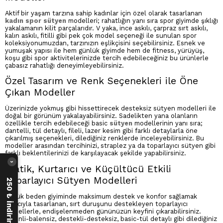
Aktif bir yaşam tarzına sahip kadınlar için özel olarak tasarlanan
kadın spor sütyen
modelleri; rahatlığın yanı sıra spor giyimde şıklığı
yakalamanın kilit parçalarıdır. V yaka, ince askılı, çarpraz sırt askılı,
kalın askılı, fitilli gibi pek çok model seçeneği ile sunulan spor
koleksiyonumuzdan, tarzınızın eşlikçisini seçebilirsiniz. Esnek ve
yumuşak yapısı ile hem günlük giyimde hem de fitness, yürüyüş,
koşu gibi spor aktivitelerinizde tercih edebileceğiniz bu ürünlerle
çabasız rahatlığı deneyimleyebilirsiniz.
Özel Tasarım ve Renk Seçenekleri ile Öne
Çıkan Modeller
Üzerinizde yokmuş gibi hissettirecek desteksiz sütyen modelleri ile
doğal bir görünüm yakalayabilirsiniz. Sadelikten yana olanların
özellikle tercih edebileceği basic
sütyen
modellerinin yanı sıra;
dantelli, tül detaylı, fileli, lazer kesim gibi farklı detaylarla öne
çıkarılmış seçenekleri, dilediğiniz renklerde inceleyebilirsiniz. Bu
modeller arasından tercihinizi, straplez ya da toparlayıcı sütyen gibi
farklı beklentilerinizi de karşılayacak şekilde yapabilirsiniz.
›
Pratik, Kurtarıcı ve Küçültücü Etkili
Toparlayıcı Sütyen Modelleri
250 ₺ İndirim Fırsatı
Büyük beden giyiminde maksimum destek ve konfor sağlamak
amacıyla tasarlanan, sırt duruşunu destekleyen toparlayıcı
modellerle, endişelenmeden gününüzün keyfini çıkarabilirsiniz.
Balenli-balensiz, destekli-desteksiz, basic-tül detaylı gibi dilediğiniz