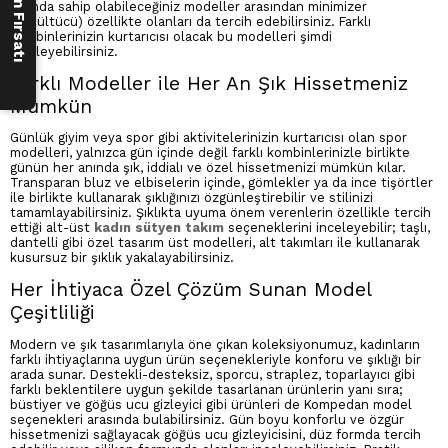
formda sahip olabileceğiniz modeller arasından minimizer
(küçültücü) özellikte olanları da tercih edebilirsiniz. Farklı
kombinlerinizin kurtarıcısı olacak bu modelleri şimdi
inceleyebilirsiniz.
Farklı Modeller ile Her An Şık Hissetmeniz
Mümkün
Günlük giyim veya spor gibi aktivitelerinizin kurtarıcısı olan spor
modelleri, yalnızca gün içinde değil farklı kombinlerinizle birlikte
günün her anında şık, iddialı ve özel hissetmenizi mümkün kılar.
Transparan bluz ve elbiselerin içinde, gömlekler ya da ince tişörtler
ile birlikte kullanarak şıklığınızı özgünleştirebilir ve stilinizi
tamamlayabilirsiniz. Şıklıkta uyuma önem verenlerin özellikle tercih
ettiği alt-üst
kadın sütyen takım
seçeneklerini inceleyebilir; taşlı,
dantelli gibi özel tasarım üst modelleri, alt takımları ile kullanarak
kusursuz bir şıklık yakalayabilirsiniz.
Her İhtiyaca Özel Çözüm Sunan Model
Çeşitliliği
Modern ve şık tasarımlarıyla öne çıkan koleksiyonumuz, kadınların
farklı ihtiyaçlarına uygun ürün seçenekleriyle konforu ve şıklığı bir
arada sunar. Destekli-desteksiz, sporcu, straplez, toparlayıcı gibi
farklı beklentilere uygun şekilde tasarlanan ürünlerin yanı sıra;
büstiyer ve göğüs ucu gizleyici gibi ürünleri de Kompedan model
seçenekleri arasında bulabilirsiniz. Gün boyu konforlu ve özgür
hissetmenizi sağlayacak göğüs ucu gizleyicisini, düz formda tercih