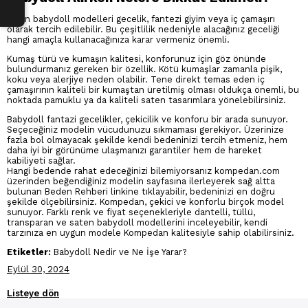
Kadın babydoll modelleri gecelik, fantezi giyim veya iç çamaşırı
olarak tercih edilebilir. Bu çeşitlilik nedeniyle alacağınız geceliği
hangi amaçla kullanacağınıza karar vermeniz önemli.
Kumaş türü ve kumaşın kalitesi, konforunuz için göz önünde
bulundurmanız gereken bir özellik. Kötü kumaşlar zamanla pişik,
koku veya alerjiye neden olabilir. Tene direkt temas eden iç
çamaşırının kaliteli bir kumaştan üretilmiş olması oldukça önemli, bu
noktada pamuklu ya da kaliteli saten tasarımlara yönelebilirsiniz.
Babydoll fantazi gecelikler, çekicilik ve konforu bir arada sunuyor.
Seçeceğiniz modelin vücudunuzu sıkmaması gerekiyor. Üzerinize
fazla bol olmayacak şekilde kendi bedeninizi tercih etmeniz, hem
daha iyi bir görünüme ulaşmanızı garantiler hem de hareket
kabiliyeti sağlar.
Hangi bedende rahat edeceğinizi bilemiyorsanız kompedan.com
üzerinden beğendiğiniz modelin sayfasına ilerleyerek sağ altta
bulunan Beden Rehberi linkine tıklayabilir, bedeninizi en doğru
şekilde ölçebilirsiniz. Kompedan, çekici ve konforlu birçok model
sunuyor. Farklı renk ve fiyat seçenekleriyle dantelli, tüllü,
transparan ve saten babydoll modellerini inceleyebilir, kendi
tarzınıza en uygun modele Kompedan kalitesiyle sahip olabilirsiniz.
Etiketler:
Babydoll Nedir ve Ne İşe Yarar?
Eylül 30, 2024
Listeye dön