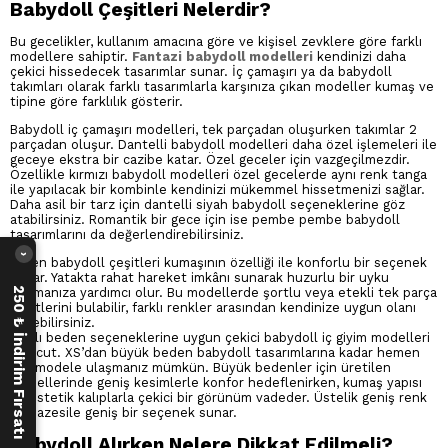
Babydoll Çeşitleri Nelerdir?
Bu gecelikler, kullanım amacına göre ve kişisel zevklere göre farklı
modellere sahiptir.
Fantazi babydoll modelleri
kendinizi daha
çekici hissedecek tasarımlar sunar. İç çamaşırı ya da babydoll
takımları olarak farklı tasarımlarla karşınıza çıkan modeller kumaş ve
tipine göre farklılık gösterir.
Babydoll iç çamaşırı modelleri, tek parçadan oluşurken takımlar 2
parçadan oluşur. Dantelli babydoll modelleri daha özel işlemeleri ile
geceye ekstra bir cazibe katar. Özel geceler için vazgeçilmezdir.
Özellikle kırmızı babydoll modelleri özel gecelerde aynı renk tanga
ile yapılacak bir kombinle kendinizi mükemmel hissetmenizi sağlar.
Daha asil bir tarz için dantelli siyah babydoll seçeneklerine göz
atabilirsiniz. Romantik bir gece için ise pembe pembe babydoll
tasarımlarını da değerlendirebilirsiniz.
›
Saten babydoll çeşitleri kumaşının özelliği ile konforlu bir seçenek
sunar. Yatakta rahat hareket imkânı sunarak huzurlu bir uyku
uyumanıza yardımcı olur. Bu modellerde şortlu veya etekli tek parça
250 ₺ İndirim Fırsatı
çeşitlerini bulabilir, farklı renkler arasından kendinize uygun olanı
seçebilirsiniz.
Farklı beden seçeneklerine uygun çekici babydoll iç giyim modelleri
mevcut. XS’dan büyük beden babydoll tasarımlarına kadar hemen
her modele ulaşmanız mümkün. Büyük bedenler için üretilen
modellerinde geniş kesimlerle konfor hedeflenirken, kumaş yapısı
ve estetik kalıplarla çekici bir görünüm vadeder. Üstelik geniş renk
yelpazesile geniş bir seçenek sunar.
Babydoll Alırken Nelere Dikkat Edilmeli?