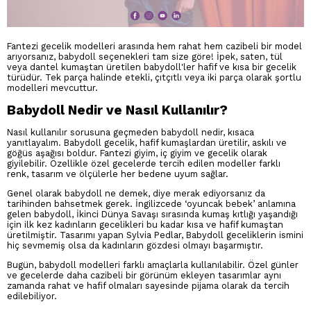
Fantezi gecelik modelleri arasında hem rahat hem cazibeli bir model
arıyorsanız, babydoll seçenekleri tam size göre! İpek, saten, tül
veya dantel kumaştan üretilen babydoll'ler hafif ve kısa bir gecelik
türüdür. Tek parça halinde etekli, çıtçıtlı veya iki parça olarak şortlu
modelleri mevcuttur.
Babydoll Nedir ve Nasıl Kullanılır?
Nasıl kullanılır sorusuna geçmeden babydoll nedir, kısaca
yanıtlayalım. Babydoll gecelik, hafif kumaşlardan üretilir, askılı ve
göğüs aşağısı boldur. Fantezi giyim, iç giyim ve gecelik olarak
giyilebilir. Özellikle özel gecelerde tercih edilen modeller farklı
renk, tasarım ve ölçülerle her bedene uyum sağlar.
Genel olarak babydoll ne demek, diye merak ediyorsanız da
tarihinden bahsetmek gerek. İngilizcede ‘oyuncak bebek’ anlamına
gelen babydoll, İkinci Dünya Savaşı sırasında kumaş kıtlığı yaşandığı
için ilk kez kadınların gecelikleri bu kadar kısa ve hafif kumaştan
üretilmiştir. Tasarımı yapan Sylvia Pedlar, Babydoll geceliklerin ismini
hiç sevmemiş olsa da kadınların gözdesi olmayı başarmıştır.
Bugün, babydoll modelleri farklı amaçlarla kullanılabilir. Özel günler
ve gecelerde daha cazibeli bir görünüm ekleyen tasarımlar aynı
zamanda rahat ve hafif olmaları sayesinde pijama olarak da tercih
edilebiliyor.