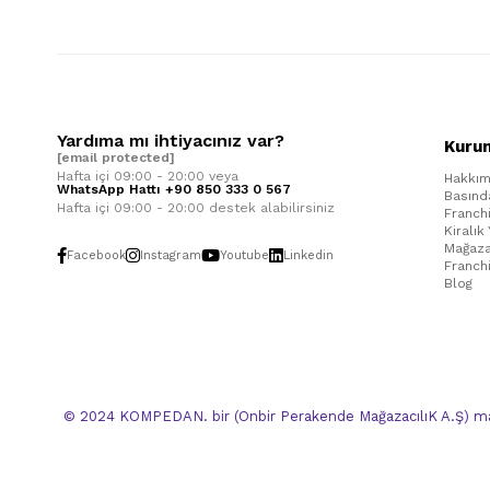
Yardıma mı ihtiyacınız var?
Kuru
[email protected]
Hafta içi 09:00 - 20:00 veya
Hakkım
WhatsApp Hattı +90 850 333 0 567
Basınd
Hafta içi 09:00 - 20:00 destek alabilirsiniz
Franch
Kiralık
Mağaza
Facebook
Instagram
Youtube
Linkedin
Franch
Blog
© 2024 KOMPEDAN. bir (Onbir Perakende MağazacılıK A.Ş) mar