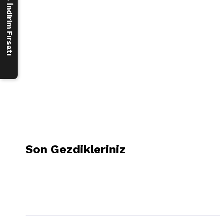
250 ₺ İndirim Fırsatı
Son Gezdikleriniz