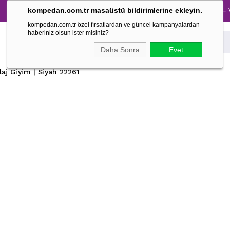
Tüm Pijama Takımlarında %30 İndirim → 1500 TL ve üze
kompedan.com.tr masaüstü bildirimlerine ekleyin.
kompedan.com.tr özel fırsatlardan ve güncel kampanyalardan
haberiniz olsun ister misiniz?
Daha Sonra
Evet
aj Giyim | Siyah 22261