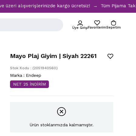
ri alışverişlerinizde kargo ücretsiz! → Tüm Pijama Takımlar
Favorilerim
Sepetim
Üye Girişi
Mayo Plaj Giyim | Siyah 22261
Stok Kodu
(2051940560)
Marka
:
Endeep
NET 25 İNDİRİM
Ürün stoklarımızda kalmamıştır.