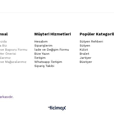
msal
Müşteri Hizmetleri
Popüler Kategoril
ızda
Hesabım
Sütyen Rehberi
a Biz
Siparişlerim
Sütyen
ise Başvuru Formu
İade ve Değişim Formu
Külot
 Yer Önerisi
Bize Yazın
Bralet
larımız
İletişim
Jartiyer
ise Mağazalarımız
Whatsapp İletişim
Büstiyer
Sipariş Takibi
kasıdır.